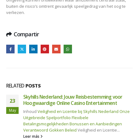
omgeving kunnen ontwikkelen waar amusement centraal staat,
buiten de risico’s omtrent gevaarlijk speelgedrag van het oog te
verliezen.
Compartir
RELATED
POSTS
r
VinciSpin Kasyno Polska – Kompleksowy Inform
05
po Serwisie Hazardowej Najnowszej Generacji
online
Ago
Onze
Wykaz Treści
Zezwolenie i Bezpieczeństwo Użytkow
n
Szeroka Wybór Gier i Providerów
Bonusy i Promocje 
Krajowych Użytkowników
Opcje Wpłat Dostępne...
Leer más