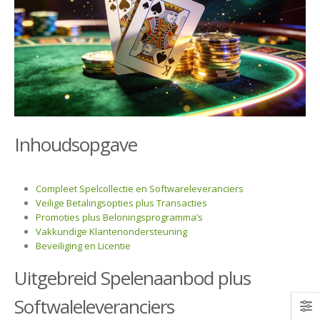
Inhoudsopgave
Compleet Spelcollectie en Softwareleveranciers
Veilige Betalingsopties plus Transacties
Promoties plus Beloningsprogramma’s
Vakkundige Klantenondersteuning
Beveiliging en Licentie
Uitgebreid Spelenaanbod plus
Softwaleleveranciers