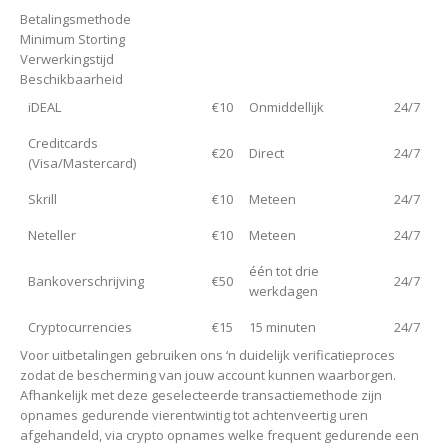
Betalingsmethode
Minimum Storting
Verwerkingstijd
Beschikbaarheid
iDEAL
€10
Onmiddellijk
24/7
Creditcards
€20
Direct
24/7
(Visa/Mastercard)
Skrill
€10
Meteen
24/7
Neteller
€10
Meteen
24/7
één tot drie
Bankoverschrijving
€50
24/7
werkdagen
Cryptocurrencies
€15
15 minuten
24/7
Voor uitbetalingen gebruiken ons ‘n duidelijk verificatieproces
zodat de bescherming van jouw account kunnen waarborgen.
Afhankelijk met deze geselecteerde transactiemethode zijn
opnames gedurende vierentwintig tot achtenveertig uren
afgehandeld, via crypto opnames welke frequent gedurende een