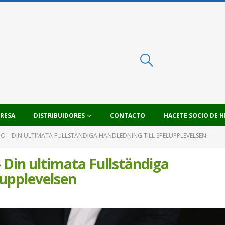
PRESA
DISTRIBUIDORES
CONTACTO
HACETE SOCIO DE H
NO – DIN ULTIMATA FULLSTÄNDIGA HANDLEDNING TILL SPELUPPLEVELSEN
 Din ultimata Fullständiga
lupplevelsen