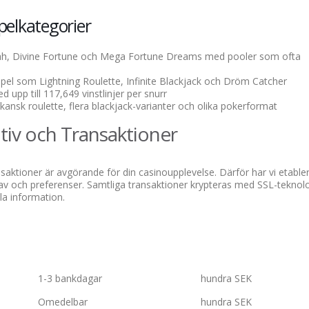
pelkategorier
, Divine Fortune och Mega Fortune Dreams med pooler som ofta
 spel som Lightning Roulette, Infinite Blackjack och Dröm Catcher
upp till 117,649 vinstlinjer per snurr
ansk roulette, flera blackjack-varianter och olika pokerformat
tiv och Transaktioner
saktioner är avgörande för din casinoupplevelse. Därför har vi etable
krav och preferenser. Samtliga transaktioner krypteras med SSL-teknol
lla information.
1-3 bankdagar
hundra SEK
Omedelbar
hundra SEK