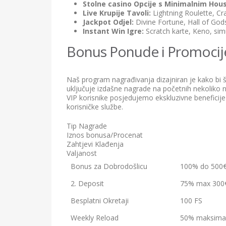
Stolne casino Opcije s Minimalnim Ho
Live Krupije Tavoli:
Lightning Roulette, Cr
Jackpot Odjel:
Divine Fortune, Hall of God
Instant Win Igre:
Scratch karte, Keno, simu
Bonus Ponude i Promocij
Naš program nagrađivanja dizajniran je kako bi 
uključuje izdašne nagrade na početnih nekoliko n
VIP korisnike posjedujemo ekskluzivne beneficije
korisničke službe.
Tip Nagrade
Iznos bonusa/Procenat
Zahtjevi Klađenja
Valjanost
Bonus za Dobrodošlicu
100% do 500
2. Deposit
75% max 300
Besplatni Okretaji
100 FS
Weekly Reload
50% maksima