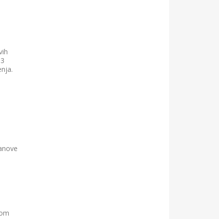
vih
 3
nja.
lanove
a
stom