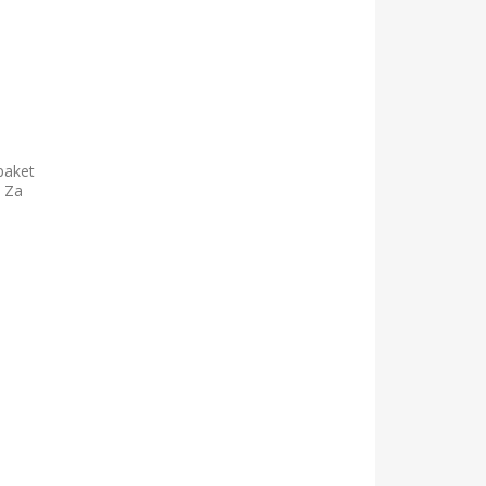
paket
. Za