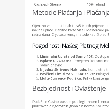
Cashback Shema
10% refund
Metode Plaćanja i Plaćanj
Cijenimo vrijednost brzih i i zaštićenih prijenos
načina uplate. Debitne karte Visa i Mastercard pro
radna dana. Cryptocurrency metode kao što su Bi
Pogodnosti Našeg Platnog M
Minimalni Uplata od Samo 10€:
Dostupan
Isplate U 24 satna:
Provjereni korisnici m
radnih dnevno
Nijedna Skrivene Naknade:
Kompletna tra
Povišeni Limiti za VIP Korisnike:
Prilagođ
Multi-Currency Podrška:
Prilika korištenj
Bezbjednost i Ovlaštenje
DudeSpin Casino posluje pod legitimnom licenco
pridržavanje rigoroznih globalnih norma. Svi infor