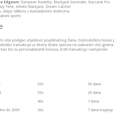
use Edgeom:
European Roulette, Blackjack Surrender, Baccarat Pro
azy Time, Infinite Blackjack, Dream Catcher
s, Major Millions s kumulativnim dobitcima
lirani sports
e
što više podigao vrijednost pojedinačnog člana. Dobrodošlični bonus 
ekoliko transakcija uz ekstra džabe spinove na izabranim slot igrama
 kao što su personaliziranih bonusa, brzih transakcija i namjenske
€
35x
30 dana
€
35x
30 dana
40x
7 dana
lno do 200€
30x
7 dana trajanja