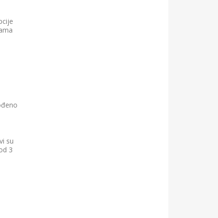
cije
ijama
gođeno
vi su
od 3