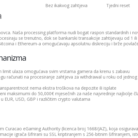
Bez ikakvog zahtjeva
Tjedni reset
a
a novca. Naša processing platforma nudi bogat raspon standardnih i no
cesiraju se trenutno, dok se bankarski transakcije zahtijevaju od 1 ili
tcoina i Ethereum-a omogućavaju apsolutnu diskreciju i brže povlače
ehanizma
 limit ulaza omogućava svim vrstama gamera da krenu s zabavu
ogu računati na procesiranje zahtjeva za withdrawal u roku od jednog
nsparentnost nema ekstra troškova na depozite ili isplate
eni maksimumi do 50,000€ mjesečnih za naše najvrednije najbolje č
a u EUR, USD, GBP i različitim crypto valutama
m Curacao eGaming Authority (licenca broj 1668/JAZ), koja osigurav
macije igrača šifrirani su SSL kriptiranjem s 256-bitnim šifriranjem, i