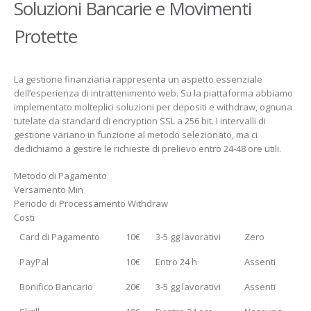
Soluzioni Bancarie e Movimenti
Protette
La gestione finanziaria rappresenta un aspetto essenziale
dell’esperienza di intrattenimento web. Su la piattaforma abbiamo
implementato molteplici soluzioni per depositi e withdraw, ognuna
tutelate da standard di encryption SSL a 256 bit. I intervalli di
gestione variano in funzione al metodo selezionato, ma ci
dedichiamo a gestire le richieste di prelievo entro 24-48 ore utili.
Metodo di Pagamento
Versamento Min
Periodo di Processamento Withdraw
Costi
Card di Pagamento
10€
3-5 gg lavorativi
Zero
PayPal
10€
Entro 24 h
Assenti
Bonifico Bancario
20€
3-5 gg lavorativi
Assenti