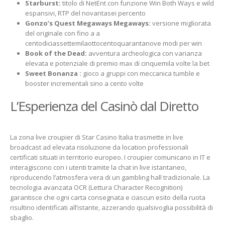
Starburst:
titolo di NetEnt con funzione Win Both Ways e wild
espansivi, RTP del novantasei percento
Gonzo’s Quest Megaways Megaways:
versione migliorata
del originale con fino a a
centodiciassettemilaottocentoquarantanove modi per win
Book of the Dead:
avventura archeologica con varianza
elevata e potenziale di premio max di cinquemila volte la bet
Sweet Bonanza :
gioco a gruppi con meccanica tumble e
booster incrementali sino a cento volte
L’Esperienza del Casinò dal Diretto
La zona live croupier di Star Casino Italia trasmette in live
broadcast ad elevata risoluzione da location professionali
certificati situati in territorio europeo. I croupier comunicano in IT e
interagiscono con i utenti tramite la chat in live istantaneo,
riproducendo l’atmosfera vera di un gambling hall tradizionale. La
tecnologia avanzata OCR (Lettura Character Recognition)
garantisce che ogni carta consegnata e ciascun esito della ruota
risultino identificati all’istante, azzerando qualsivoglia possibilità di
sbaglio.