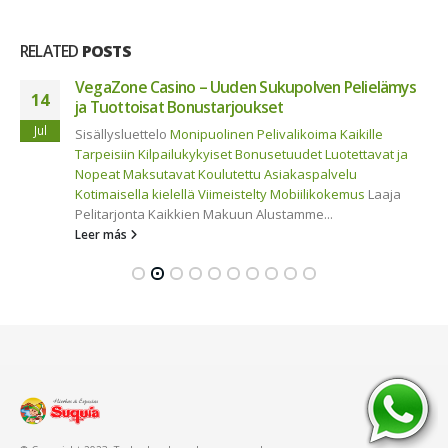
RELATED
POSTS
VegaZone Casino – Uuden Sukupolven Pelielämys
14
ja Tuottoisat Bonustarjoukset
Jul
Sisällysluettelo
Monipuolinen Pelivalikoima Kaikille
Tarpeisiin
Kilpailukykyiset Bonusetuudet
Luotettavat ja
Nopeat Maksutavat
Koulutettu Asiakaspalvelu
Kotimaisella kielellä
Viimeistelty Mobiilikokemus
Laaja
Pelitarjonta Kaikkien Makuun Alustamme...
Leer más