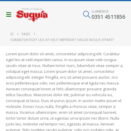
LLAMENOS
0351 4511856
FAQS
CURABITUR EGET LEO AT VELIT IMPERDIET VAGUE IACULIS VITAES?
Lorem ipsum dolor sit amet, consectetur adipiscing elit. Curabitur
eget leo at velit imperdiet varius. In eu ipsum vitae velit congue
iaculis vitae at risus. Nullam tortor nunc, bibendum vitae semper a,
volutpat eget massa. Lorem ipsum dolor sit amet, consectetur
adipiscing elit. Integer fringilla, orci sit amet posuere auctor, orci
eros pellentesque odio, nec pellentesque erat ligula nec massa.
Aenean consequat lorem ut felis ullamcorper posuere gravida
tellus faucibus. Maecenas dolor elit, pulvinar eu vehicula eu,
consequat et lacus. Duis et purus ipsum. In auctor mattis ipsum id
molestie. Donec risus nulla, fringilla a rhoncus vitae, semper a
massa. Vivamus ullamcorper, enim sit amet consequat laoreet,
tortor tortor dictum urna, ut egestas urna ipsum nec libero. Nulla
justo leo, molestie vel tempor nec, egestas at massa. Aenean
pulvinar, felis porttitor iaculis pulvinar, odio orci sodales odio, ac