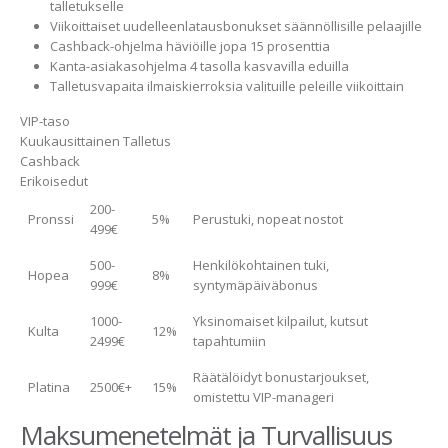
talletukselle
Viikoittaiset uudelleenlatausbonukset säännöllisille pelaajille
Cashback-ohjelma häviöille jopa 15 prosenttia
Kanta-asiakasohjelma 4 tasolla kasvavilla eduilla
Talletusvapaita ilmaiskierroksia valituille peleille viikoittain
VIP-taso
Kuukausittainen Talletus
Cashback
Erikoisedut
200-
Pronssi
5%
Perustuki, nopeat nostot
499€
500-
Henkilökohtainen tuki,
Hopea
8%
999€
syntymäpäiväbonus
1000-
Yksinomaiset kilpailut, kutsut
Kulta
12%
2499€
tapahtumiin
Räätälöidyt bonustarjoukset,
Platina
2500€+
15%
omistettu VIP-manageri
Maksumenetelmät ja Turvallisuus