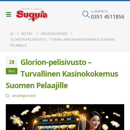
LLAMENOS
0351 4511856
NOTAS
UNCATEGORIZED
GLORION-PELISIVUSTO – TURVALLINEN KASINOKOKEMUS SUOMEN
PELAAJILLE
Glorion-pelisivusto –
28
May
Turvallinen Kasinokokemus
Suomen Pelaajille
uncategorized