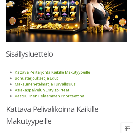
Sisällysluettelo
Kattava Pelitarjonta Kaikille Makutyypeille
Bonustarjoukset ja Edut
Maksumenetelmät ja Turvallisuus
Asiakaspalvelun Erityispiirteet
Vastuullinen Pelaaminen Prioriteettina
Kattava Pelivalikoima Kaikille
Makutyypeille