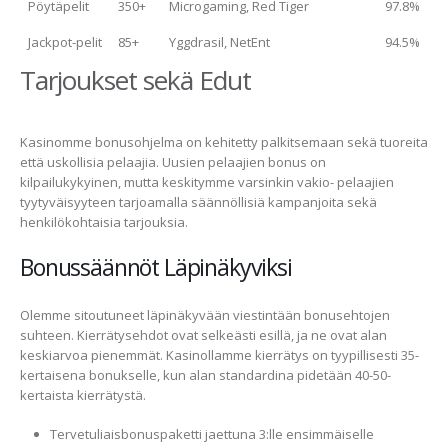
Pöytäpelit
350+
Microgaming, Red Tiger
97.8%
Jackpot-pelit
85+
Yggdrasil, NetEnt
94.5%
Tarjoukset sekä Edut
Kasinomme bonusohjelma on kehitetty palkitsemaan sekä tuoreita
että uskollisia pelaajia. Uusien pelaajien bonus on
kilpailukykyinen, mutta keskitymme varsinkin vakio- pelaajien
tyytyväisyyteen tarjoamalla säännöllisiä kampanjoita sekä
henkilökohtaisia tarjouksia.
Bonussäännöt Läpinäkyviksi
Olemme sitoutuneet läpinäkyvään viestintään bonusehtojen
suhteen. Kierrätysehdot ovat selkeästi esillä, ja ne ovat alan
keskiarvoa pienemmät. Kasinollamme kierrätys on tyypillisesti 35-
kertaisena bonukselle, kun alan standardina pidetään 40-50-
kertaista kierrätystä.
Tervetuliaisbonuspaketti jaettuna 3:lle ensimmäiselle