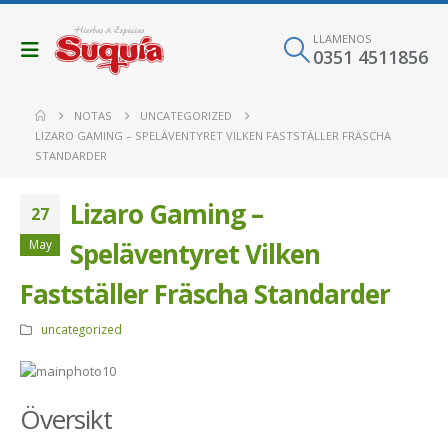
LLAMENOS
0351 4511856
NOTAS
UNCATEGORIZED
LIZARO GAMING – SPELÄVENTYRET VILKEN FASTSTÄLLER FRÄSCHA
STANDARDER
Lizaro Gaming –
27
May
Speläventyret Vilken
Fastställer Fräscha Standarder
uncategorized
Översikt