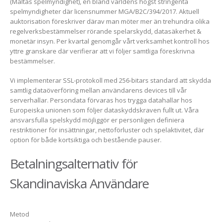
(Maltas spelmyndighet), en bland världens högst stringenta
spelmyndigheter där licensnummer MGA/B2C/394/2017. Aktuell
auktorisation föreskriver därav man möter mer än trehundra olika
regelverksbestämmelser rörande spelarskydd, datasäkerhet &
monetär insyn. Per kvartal genomgår vårt verksamhet kontroll hos
yttre granskare där verifierar att vi följer samtliga föreskrivna
bestämmelser.
Vi implementerar SSL-protokoll med 256-bitars standard att skydda
samtlig dataöverföring mellan användarens devices till vår
serverhallar. Persondata förvaras hos trygga datahallar hos
Europeiska unionen som följer dataskyddskraven fullt ut. Våra
ansvarsfulla spelskydd möjliggör er personligen definiera
restriktioner för insättningar, nettoförluster och spelaktivitet, där
option för både kortsiktiga och bestående pauser.
Betalningsalternativ för
Skandinaviska Användare
Metod