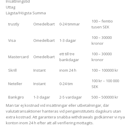
Insättningstid
Uttag
Lägsta/Högsta Summa
100 – femtio
trustly
Omedelbart
0-24 timmar
tusen SEK
100 – 30000
Visa
Omedelbart
1-3 dagar
kronor
ett till tre
100 – 30000
Mastercard
Omedelbart
bankdagar
kronor
Skrill
Instant
inom 24 h
100 – 100000 kr
100 kr – 100 000
Neteller
Instant
0-24 tim
SEK
Bankgiro
1-3 dagar
2-5 vardagar
500 – 500000 kr
Man tar ej kostnad vid insättningar eller utbetalningar, där
valutatransaktioner hanteras vid pengainstitutets dagskurs utan
extra kostnad. Att garantera snabba withdrawals godkänner vi nya
konton inom 24 h efter att all verifiering mottagits.