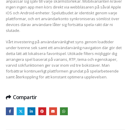
anpassar sig själv till varje skärmstorlekar. Mobilvarianten kräver
ingen ingen app men körs direkt via webbläsaren på såväl Apple
iOS och Android-enheter. Spelutbudet är identiskt genom varje
plattformar, och ert användarkonto synkroniseras sömlöst över
devices därav användare låter sig fortsätta spela rakt där ni
slutade.
Vårt investering på användarvänlighet syns genom loadtider
under tvenne sek samt ett användarvänlig navigation där gör det
detta lätt att lokalisera favoritspel. Utökade filters möjliggör dig
arrangera spel baserat på varians, RTP, tema och egenskaper,
varvid sökfunktionen ger svar inom vid tre bokstäver. Man
förbättrar kontinuerligt plattformen grundat på spelarbeteende
samt återkoppling för att konstant optimera upplevelsen.
Compartir