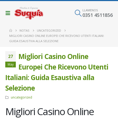
LLAMENOS
0351 4511856
NOTAS
UNCATEGORIZED
MIGLIORI CASINO ONLINE EUROPEI CHE RICEVONO UTENTI ITALIANI:
GUIDA ESAUSTIVA ALLA SELEZIONE
Migliori Casino Online
27
May
Europei Che Ricevono Utenti
Italiani: Guida Esaustiva alla
Selezione
uncategorized
Migliori Casino Online