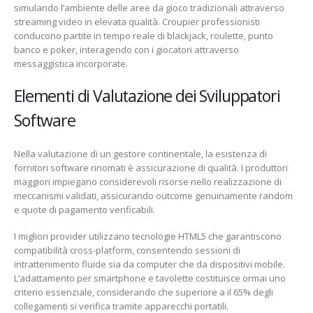
simulando l’ambiente delle aree da gioco tradizionali attraverso
streaming video in elevata qualità. Croupier professionisti
conducono partite in tempo reale di blackjack, roulette, punto
banco e poker, interagendo con i giocatori attraverso
messaggistica incorporate.
Elementi di Valutazione dei Sviluppatori
Software
Nella valutazione di un gestore continentale, la esistenza di
fornitori software rinomati è assicurazione di qualità. I produttori
maggiori impiegano considerevoli risorse nello realizzazione di
meccanismi validati, assicurando outcome genuinamente random
e quote di pagamento verificabili.
I migliori provider utilizzano tecnologie HTML5 che garantiscono
compatibilità cross-platform, consentendo sessioni di
intrattenimento fluide sia da computer che da dispositivi mobile.
L’adattamento per smartphone e tavolette costituisce ormai uno
criterio essenziale, considerando che superiore a il 65% degli
collegamenti si verifica tramite apparecchi portatili.