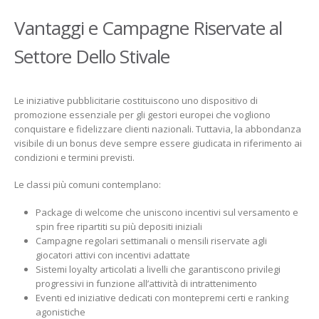
Vantaggi e Campagne Riservate al
Settore Dello Stivale
Le iniziative pubblicitarie costituiscono uno dispositivo di
promozione essenziale per gli gestori europei che vogliono
conquistare e fidelizzare clienti nazionali. Tuttavia, la abbondanza
visibile di un bonus deve sempre essere giudicata in riferimento ai
condizioni e termini previsti.
Le classi più comuni contemplano:
Package di welcome che uniscono incentivi sul versamento e
spin free ripartiti su più depositi iniziali
Campagne regolari settimanali o mensili riservate agli
giocatori attivi con incentivi adattate
Sistemi loyalty articolati a livelli che garantiscono privilegi
progressivi in funzione all’attività di intrattenimento
Eventi ed iniziative dedicati con montepremi certi e ranking
agonistiche