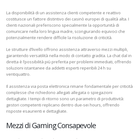
La disponibilità di un assistenza clienti competente e reattivo
costituisce un fattore distintivo dei casinò europei di qualità alta. I
clienti nazionali preferiscono specialmente la opportunità di
comunicare nella loro lingua madre, scongiurando equivoci che
potenzialmente rendere difficile la risoluzione di criticità.
Le strutture d’livello offrono assistenza attraverso mezzi multipli,
garantendo versatilità nella modo di contatto gradita. La chat dal in
diretta è l’possibilità più preferita per problemi immediati, offrendo
soluzioni istantanee da addetti esperti reperibili 24 h su
ventiquattro.
Il assistenza via posta elettronica rimane fondamentale per criticità
complesse che richiedono allegati allegata o spiegazioni
dettagliate. I tempi di ritorno sono un parametro di produttività:
gestori competenti replicano dentro due-sei hours, offrendo
risposte esaurienti e dettagliate.
Mezzi di Gaming Consapevole