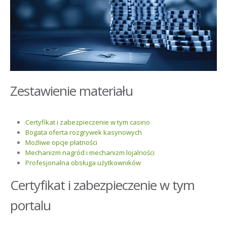
Zestawienie materiału
Certyfikat i zabezpieczenie w tym casino
Bogata oferta rozgrywek kasynowych
Możliwe opcje płatności
Mechanizm nagród i mechanizm lojalności
Profesjonalna obsługa użytkowników
Certyfikat i zabezpieczenie w tym
portalu