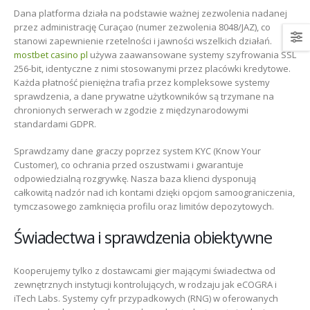
Dana platforma działa na podstawie ważnej zezwolenia nadanej
przez administrację Curaçao (numer zezwolenia 8048/JAZ), co
stanowi zapewnienie rzetelności i jawności wszelkich działań.
mostbet casino pl
używa zaawansowane systemy szyfrowania SSL
256-bit, identyczne z nimi stosowanymi przez placówki kredytowe.
Każda płatność pieniężna trafia przez kompleksowe systemy
sprawdzenia, a dane prywatne użytkowników są trzymane na
chronionych serwerach w zgodzie z międzynarodowymi
standardami GDPR.
Sprawdzamy dane graczy poprzez system KYC (Know Your
Customer), co ochrania przed oszustwami i gwarantuje
odpowiedzialną rozgrywkę. Nasza baza klienci dysponują
całkowitą nadzór nad ich kontami dzięki opcjom samoograniczenia,
tymczasowego zamknięcia profilu oraz limitów depozytowych.
Świadectwa i sprawdzenia obiektywne
Kooperujemy tylko z dostawcami gier mającymi świadectwa od
zewnętrznych instytucji kontrolujących, w rodzaju jak eCOGRA i
iTech Labs. Systemy cyfr przypadkowych (RNG) w oferowanych