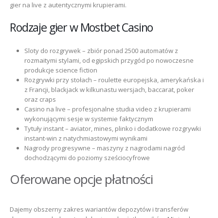
gier na live z autentycznymi krupierami.
Rodzaje gier w Mostbet Casino
Sloty do rozgrywek – zbiór ponad 2500 automatów z
rozmaitymi stylami, od egipskich przygód po nowoczesne
produkcje science fiction
Rozgrywki przy stołach – roulette europejska, amerykańska i
z Francji, blackjack w kilkunastu wersjach, baccarat, poker
oraz craps
Casino na live – profesjonalne studia video z krupierami
wykonującymi sesje w systemie faktycznym
Tytuły instant – aviator, mines, plinko i dodatkowe rozgrywki
instant-win z natychmiastowymi wynikami
Nagrody progresywne – maszyny z nagrodami nagród
dochodzącymi do poziomy sześciocyfrowe
Oferowane opcje płatności
Dajemy obszerny zakres wariantów depozytów i transferów