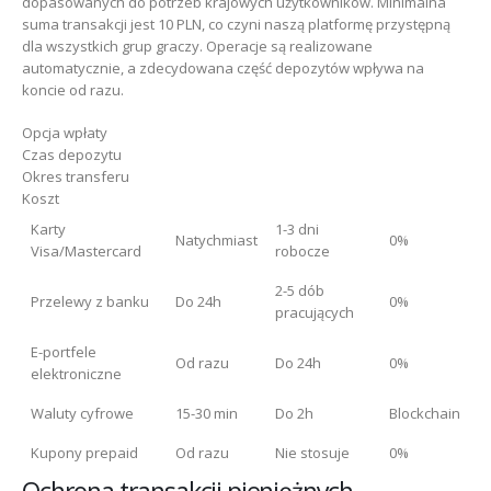
dopasowanych do potrzeb krajowych użytkowników. Minimalna
suma transakcji jest 10 PLN, co czyni naszą platformę przystępną
dla wszystkich grup graczy. Operacje są realizowane
automatycznie, a zdecydowana część depozytów wpływa na
koncie od razu.
Opcja wpłaty
Czas depozytu
Okres transferu
Koszt
Karty
1-3 dni
Natychmiast
0%
Visa/Mastercard
robocze
2-5 dób
Przelewy z banku
Do 24h
0%
pracujących
E-portfele
Od razu
Do 24h
0%
elektroniczne
Waluty cyfrowe
15-30 min
Do 2h
Blockchain
Kupony prepaid
Od razu
Nie stosuje
0%