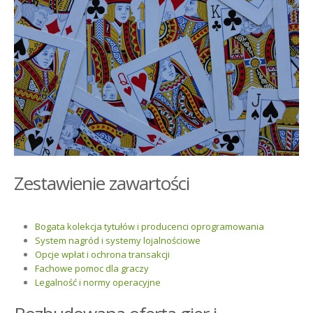
Zestawienie zawartości
Bogata kolekcja tytułów i producenci oprogramowania
System nagród i systemy lojalnościowe
Opcje wpłat i ochrona transakcji
Fachowe pomoc dla graczy
Legalność i normy operacyjne