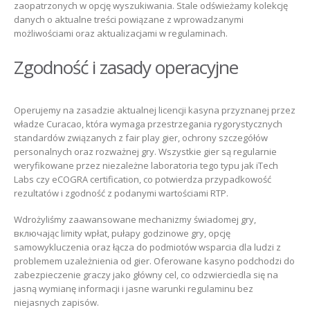
zaopatrzonych w opcję wyszukiwania. Stale odświeżamy kolekcję
danych o aktualne treści powiązane z wprowadzanymi
możliwościami oraz aktualizacjami w regulaminach.
Zgodność i zasady operacyjne
Operujemy na zasadzie aktualnej licencji kasyna przyznanej przez
władze Curacao, która wymaga przestrzegania rygorystycznych
standardów związanych z fair play gier, ochrony szczegółów
personalnych oraz rozważnej gry. Wszystkie gier są regularnie
weryfikowane przez niezależne laboratoria tego typu jak iTech
Labs czy eCOGRA certification, co potwierdza przypadkowość
rezultatów i zgodność z podanymi wartościami RTP.
Wdrożyliśmy zaawansowane mechanizmy świadomej gry,
включając limity wpłat, pułapy godzinowe gry, opcję
samowykluczenia oraz łącza do podmiotów wsparcia dla ludzi z
problemem uzależnienia od gier. Oferowane kasyno podchodzi do
zabezpieczenie graczy jako główny cel, co odzwierciedla się na
jasną wymianę informacji i jasne warunki regulaminu bez
niejasnych zapisów.