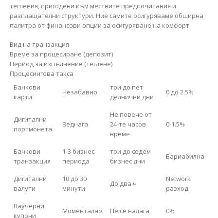
тегления, пригодени към местните предпочитания и
разплащателни структури. Ние самите осигуряваме обширна
палитра от финансови опции за осигуряване на комфорт.
Вид на транзакция
Време за процесиране (депозит)
Период за изпълнение (теглене)
Процесингова такса
Банкови
три до пет
Незабавно
0 до 2.5%
карти
делнични дни
Не повече от
Дигитални
Веднага
24-те часов
0-1.5%
портмонета
време
Банкови
1-3 бизнес
три до седем
Вариабилна
транзакция
периода
бизнес дни
Дигитални
10 до 30
Network
До два ч
валути
минути
разход
Ваучерни
Моментално
Не се налага
0%
купони