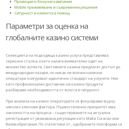
Промоции и бонусни кампании
Mobile преживяване и съвременни решения
Сигурност и клиентска помощ
Параметри за оценка на
глобалните казино системи
Селекцията на подходяща казино услуга представлява
сериозно стъпка, което налага внимателен одит на
множество аспекти. Световните казина предлагат достъп до
международни пазари, но никак не всички налични
оператори осигуряват идентично стандарт на услугите. Ние
като професионален доставчик на казино продукти
разбираме необходимостта от яснота и сигурност.
При анализа на казино операторите се фокусираме върху
няколко ключови фактора. Първостепенно приоритет има
законността на процеса – съществуването на актуална
регистрация от уважавана регулация като Malta Curacao или
Великобритания. По статистики от , одобрените платформи са