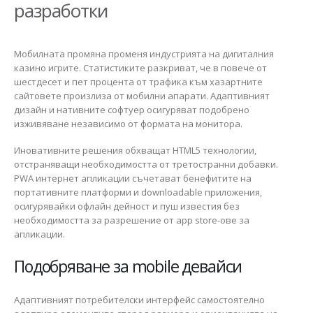
разработки
Мобилната промяна променя индустрията на дигиталния
казино игрите. Статистиките разкриват, че в повече от
шестдесет и пет процента от трафика към хазартните
сайтовете произлиза от мобилни апарати. Адаптивният
дизайн и нативните софтуер осигуряват подобрено
изживяване независимо от формата на монитора.
Иновативните решения обхващат HTML5 технологии,
отстраняващи необходимостта от третостранни добавки.
PWA интернет апликации съчетават бенефитите на
портативните платформи и downloadable приложения,
осигурявайки офлайн дейност и пуш известия без
необходимостта за разрешение от app store-ове за
апликации.
Подобряване за mobile девайси
Адаптивният потребителски интерфейс самостоятелно