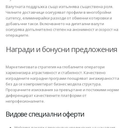
Валутната поддръжка също изпълнява съществена роля.
Челните доставчици осигуряват профили в многобройни
currency, елиминирайки разходи от обменни котировки и
добавъчни такси. Включването на дигитални валути
осигурява допълнително степен на анонимност и скорост на
операциите.
Награди и бонусни предложения
Маркетинговата стратегия на глобалните оператори
хармонизира атрактивност и стабилност. Качествено
изградените наградни програми поощряват ангажираността
без да се компрометират бизнес модела структура.
Прозрачните изисквания за превъртане и постижими норми
диференцират качествените платформи от
непрофесионалните.
Видове специални оферти
Welcome пакети с процентно увеличение на началния