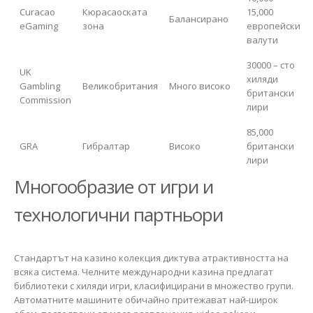
Curacao
Кюрасаоската
15,000
Балансирано
eGaming
зона
европейски
валути
30000 – сто
UK
хиляди
Gambling
Великобритания
Много високо
британски
Commission
лири
85,000
GRA
Гибралтар
Високо
британски
лири
Многообразие от игри и
технологични партньори
Стандартът на казино колекция диктува атрактивността на
всяка система. Челните международни казина предлагат
библиотеки с хиляди игри, класифицирани в множество групи.
Автоматните машините обичайно притежават най-широк