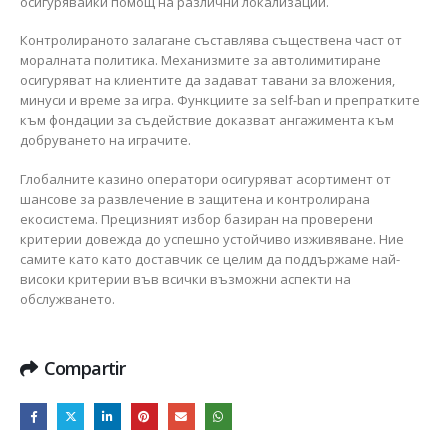
осигурявайки помощ на различни локализации.
Контролираното залагане съставлява съществена част от
моралната политика. Механизмите за автолимитиране
осигуряват на клиентите да задават тавани за вложения,
минуси и време за игра. Функциите за self-ban и препратките
към фондации за съдействие доказват ангажимента към
добруването на играчите.
Глобалните казино оператори осигуряват асортимент от
шансове за развлечение в защитена и контролирана
екосистема. Прецизният избор базиран на проверени
критерии довежда до успешно устойчиво изживяване. Ние
самите като като доставчик се целим да поддържаме най-
високи критерии във всички възможни аспекти на
обслужването.
Compartir