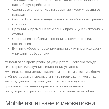
влог и бонус фрийспинове
Схеми за вярност с нива на развитие и увеличаващи се
награди
Cashback системи връщащи част от загубите като реални
средства
Празнични промоции свързани с празници и ексклузивни
случаи
Състезания с таблици основани на количество или
постижения
Елитни клубове с персонализирани акаунт мениджъри и
уникални преференции
Условията за превъртане флуктуират съществено между
платформите. Разумните изисквания установяват
мултипликатори между двадесет и пет пъти и 40 пъти бонус
стойност, докато нереалистичните предложения могат да
могат да достигат до шестдесет пъти или над това.
Грижливото четене на правилата и изискванията
предотвратява разочарования при желания за withdraw.
Mobile изпитване и иновативни