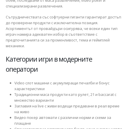
обем, последвани от маса развлечения, video poker и
специализирани развлечения.
Сътрудничествата със софтуерни гиганти гарантират достъп
до проверени продукти с изключителна позиция.
Асортиментът от провайдъри осигурява, че всеки един тип
играч намира адекватен избор в съответствие с
предпочитанията си за променливост, тема и геймплей
механики.
Категории игри в модерните
оператори
Video слот машини с акумулиращи печалби и бонус
характеристики
Традиционни маса продукти като рулет, 21 и baccarat с
множество варианти
Заглавия на live с живи водещи предавани в реал време
на живо
Видео покер автомати с различни норми и схеми за
плащане