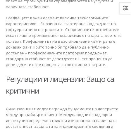
обект на строги одити за справедливостта на услугите и
паричната стабилност.
Следващият важен елемент включва технологичните
характеристики – бързина на стартиране, надеждност на
софтуера и ниво на графиките. Съвременните потребители
искат плавно преживяване независимо от апарата, което те
ползват. Коефициентът на възстановяване към играча е
доказан факт, който точно би трябвало да е публично
достъпен – професионалните платформи поддържат
стандартна стойност от деветдесет и шест процента до
деветдесет и осем процента за ротативните игрите.
Регулации и лицензии: Защо са
критични
Лицензионният модел изгражда фундамента на доверието
между провайдър и клиент. Международните надзорни
институции определят стриктни изисквания за паричната
достатъчност, защитата на индивидуалните сведения и