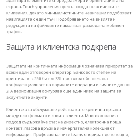
адаптира елементите според размера и ориентацията на
екрана. Touch управления превъзхождат класическите
кликвания, докато минималистичните навигации подобряват
навигацията с един тъч. Подобряването на визията и
редукцията на файловете намаляват разхода на мобилен
трафик.
Защита и клиентска подкрепа
Защитата на критичната информация означава приоритет за
всеки един отговорен оператор. Банковото степен на
криптиране с 256-битов SSL протокол обезпечава
конфиденциалност на паричните операции и личните данни.
2FA верификация осигурява още един ниво на защита за
акаунтните акаунти.
Клиентската обслужване действа като критична връзка
между платформата и своите клиенти. Многоканалният
подход съдържа live chat на директно, електронна поща
контакт, гласова връзка и изчерпателна колекция от
информация. Професионалните teams оперират денонощно,