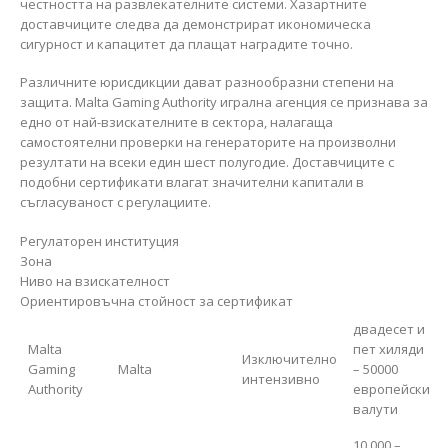
честността на развлекателните системи. Хазартните
доставчиците следва да демонстрират икономическа
сигурност и капацитет да плащат наградите точно.
Различните юрисдикции дават разнообразни степени на
защита. Malta Gaming Authority игрална агенция се признава за
едно от най-взискателните в сектора, налагаща
самостоятелни проверки на генераторите на произволни
резултати на всеки един шест полугодие. Доставчиците с
подобни сертификати влагат значителни капитали в
съгласуваност с регулациите.
Регулаторен институция
Зона
Ниво на взискателност
Ориентировъчна стойност за сертификат
двадесет и
Malta
пет хиляди
Изключително
Gaming
Malta
– 50000
интензивно
Authority
европейски
валути
10,000 –