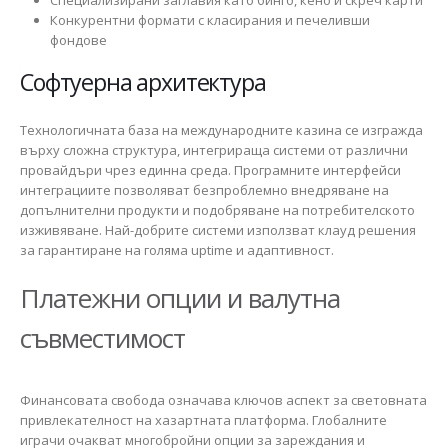
Специализирани заглавия като бинго, кено и скреч карти
Конкурентни формати с класирания и печеливши
фондове
Софтуерна архитектура
Технологичната база на международните казина се изгражда
върху сложна структура, интегрираща системи от различни
провайдъри чрез единна среда. Програмните интерфейси
интеграциите позволяват безпроблемно внедряване на
допълнителни продукти и подобряване на потребителското
изживяване. Най-добрите системи използват клауд решения
за гарантиране на голяма uptime и адаптивност.
Платежни опции и валутна
съвместимост
Финансовата свобода означава ключов аспект за световната
привлекателност на хазартната платформа. Глобалните
играчи очакват многобройни опции за зареждания и