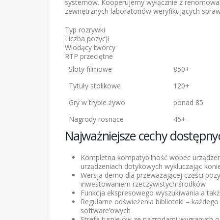
systemów. Kooperujemy wyłącznie z renomowanym
zewnętrznych laboratoriów weryfikujących spr
Typ rozrywki
Liczba pozycji
Wiodący twórcy
RTP przeciętne
Sloty filmowe
850+
Tytuły stolikowe
120+
Gry w trybie żywo
ponad 85
Nagrody rosnące
45+
Najważniejsze cechy dostępnyc
Kompletna kompatybilność wobec urządzenia
urządzeniach dotykowych wykluczając koni
Wersja demo dla przeważającej części pozy
inwestowaniem rzeczywistych środków
Funkcja ekspresowego wyszukiwania a także
Regularne odświeżenia biblioteki – każdeg
software’owych
Strefa turniejów ze nagrodami wygranych 