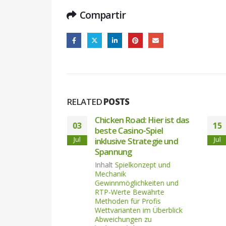
Compartir
RELATED
POSTS
no – Suomen
Chicken Road: Hier ist das
03
15
eliportaali
beste Casino-Spiel
Jul
inklusive Strategie und
Jul
Spannung
Pelitarjonta
Pelaajille
Inhalt
Spielkonzept und
t
Mechanik
et että Edut
Gewinnmöglichkeiten und
aksutavat
RTP-Werte
Bewährte
me Auttaa Läpi
Methoden für Profis
Wettvarianten im Überblick
inen Koska Vain
Abweichungen zu