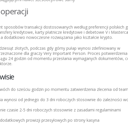
operacji
sposobów transakcji dostosowanych według preferencji polskich g
nsfery kredytowe, karty płatnicze kredytowe i debetowe V i Masterca
 N, a dodatkowo nowoczesne rozwiązania jako kształcie krypto.
ćdziesiąt złotych, podczas gdy górny pułap wynosi zdefiniowany w
zeznaczone dla graczy Very Important Person. Proces potwierdzenia
e ciągu 24 godzin od momentu przesłania wymaganych dokumentów, c
ktorze.
wisie
d dwóch do sześciu godzin po momentu zatwierdzenia zlecenia od tea
nia wynosi od jednego do 3 dni roboczych stosownie do zależności w
ie czasie 2-5 dni roboczych stosownie z zasadami regulaminami
z dodatkowych prowizji przesyłowych po strony kasyna