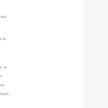
back
t ku
at na
u.
nie
ólnych