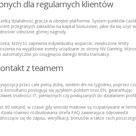
nych dla regularnych klientów
zelką działalność gracza w obrębie platformie. System punktów cash
rocent przegranych zakładów na kapitał bonusowe, jakie da się użyć w
odnośnie odnośnie górnej nagrody.
ta, który to zapewnia indywidualną wsparcie, zwiększone limity
roszenia na wyjątkowe eventy urządzane ze strony NV Gaming. Wzros
automatycznie po osiągnięciu danego limitu transakcji.
kontakt z teamem
pozycji przez całe pełną dobę, siedem dni na tygodniu, poprzez cz
Nasi konsultanci posługują się językiem polskim oraz EN, gwarantując
lwiek trudności IT, pieniężnych czy powiązanych do działaniem profil
 niż 90 sekund, w czasie gdy wnioski mailowe są rozpatrywane w termi
e działa również rozbudowana strefa FAQ zawierająca odpowiedzi
odnoszące się do zapisu, weryfikacji, bonusów a także cech poszczeg