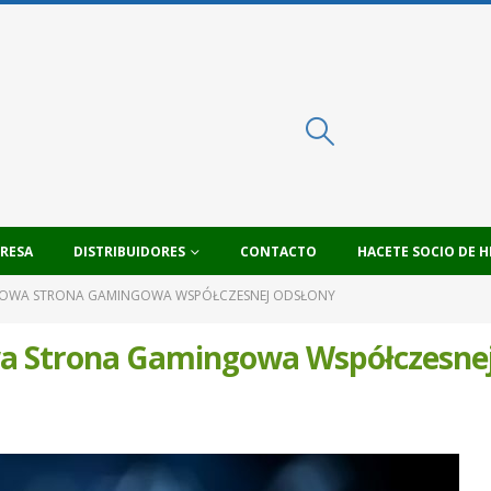
PRESA
DISTRIBUIDORES
CONTACTO
HACETE SOCIO DE H
HOWA STRONA GAMINGOWA WSPÓŁCZESNEJ ODSŁONY
a Strona Gamingowa Współczesne