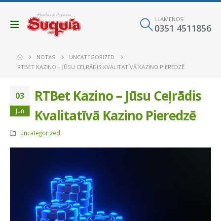
LLAMENOS
0351 4511856
NOTAS
UNCATEGORIZED
RTBET KAZINO – JŪSU CEĻRĀDIS KVALITATĪVĀ KAZINO PIEREDZĒ
RTBet Kazino – Jūsu Ceļrādis
03
Jun
Kvalitatīvā Kazino Pieredzē
uncategorized