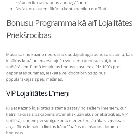
krāpniecību un naudas atmazgāšanu
Divfaktoru autentifikācija konta papildu drošībai
Bonusu Programma kā arī Lojalitātes
Priekšrocības
Mūsu kazino kazino nodrošina daudzpakāpju bonusu sistēmu, kas
iesākas kopā ar iedvesmojošu sveiciena bonusu svaigiem
spēlētājiem. Pirmā iemaksas bonuss sasniedz līdz 100% pret
deponētās summas, ieskaita vēl dodot brīvos spinus
populārākajās spēļu mašīnās.
VIP Lojalitātes Līmeņi
RTBet Kazino lojalitātes sistēma sastāv no sešiem līmeņiem, kur
katrs nākošais pakāpiens atver ekskluzīvākus priekšrocības. VIP
spēlētāji saņem personīgu kontu menedžeri, ātrākas izmaksas,
augstākus iemaksu limitus kā arī īpašus dzimšanas datuma
bonusus.