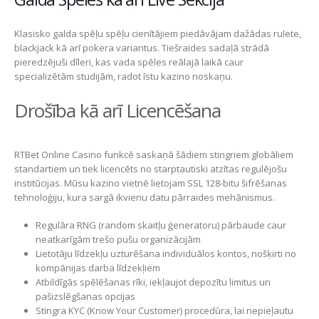
Klasisko galda spēļu spēļu cienītājiem piedāvājam dažādas rulete,
blackjack kā arī pokera variantus. Tiešraides sadaļā strādā
pieredzējuši dīleri, kas vada spēles reālajā laikā caur
specializētām studijām, radot īstu kazino noskaņu.
Drošība kā arī Licencēšana
RTBet Online Casino funkcē saskaņā šādiem stingriem globāliem
standartiem un tiek licencēts no starptautiski atzītas regulējošu
institūcijas. Mūsu kazino vietnē lietojam SSL 128-bitu šifrēšanas
tehnoloģiju, kura sargā ikvienu datu pārraides mehānismus.
Regulāra RNG (random skaitļu ģeneratoru) pārbaude caur
neatkarīgām trešo pušu organizācijām
Lietotāju līdzekļu uzturēšana individuālos kontos, nošķirti no
kompānijas darba līdzekļiem
Atbildīgās spēlēšanas rīki, iekļaujot depozītu limitus un
pašizslēgšanas opcijas
Stingra KYC (Know Your Customer) procedūra, lai nepieļautu