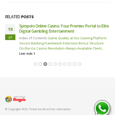
RELATED
POSTS
Spinpolo Online Casino: Your Premier Portal to Elite
10
Digital Gambling Entertainment
Jul
Index of Contents
Game Quality at Our Gaming Platform
Secure Banking Framework
Extensive Bonus Structure
On-the-Go Casino Revolution
Always-Available Client...
Leer más
© Copyright 2023. Todos los derechos reservados.