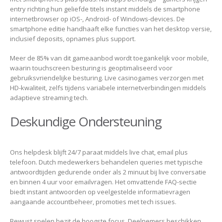
entry richting hun geliefde titels instant middels de smartphone
internetbrowser op iOS-, Android- of Windows-devices. De
smartphone editie handhaaft elke functies van het desktop versie,
inclusief deposits, opnames plus support.
Meer de 85% van dit gameaanbod wordt toegankelijk voor mobile,
waarin touchscreen besturing is geoptimaliseerd voor
gebruiksvriendelijke besturing. Live casinogames verzorgen met
HD-kwaliteit, zelfs tijdens variabele internetverbindingen middels
adaptieve streaming tech.
Deskundige Ondersteuning
Ons helpdesk blijft 24/7 paraat middels live chat, email plus
telefoon. Dutch medewerkers behandelen queries met typische
antwoordtijden gedurende onder als 2 minuut bij live conversatie
en binnen 4 uur voor emailvragen. Het omvattende FAQ-sectie
biedt instant antwoorden op veelgestelde informatievragen
aangaande accountbeheer, promoties met tech issues.
Bewust spelen bezit de hoogste focus. Deelnemers beschikken