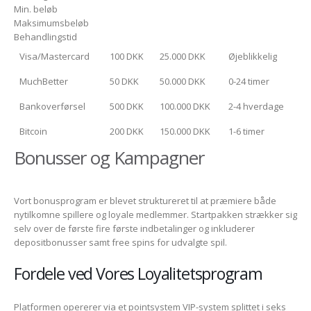
Min. beløb
Maksimumsbeløb
Behandlingstid
Visa/Mastercard
100 DKK
25.000 DKK
Øjeblikkelig
MuchBetter
50 DKK
50.000 DKK
0-24 timer
Bankoverførsel
500 DKK
100.000 DKK
2-4 hverdage
Bitcoin
200 DKK
150.000 DKK
1-6 timer
Bonusser og Kampagner
Vort bonusprogram er blevet struktureret til at præmiere både
nytilkomne spillere og loyale medlemmer. Startpakken strækker sig
selv over de første fire første indbetalinger og inkluderer
depositbonusser samt free spins for udvalgte spil.
Fordele ved Vores Loyalitetsprogram
Platformen opererer via et pointsystem VIP-system splittet i seks