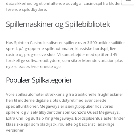
datasikkerhed og et omfattende udvalg af casinospil fra klodens
førende spiludbydere.
Spillemaskiner og Spillebibliotek
Hos Spintein Casino lokaliserer spillere over 3.500 unikke spiltitler
spredt på grupperne spilleautomater, klassiske bordspil, live
casino og progressive slots. Vi samarbejder med op til end 45
forskellige softwareudbydere, som sikrer løbende variation plus
nye releases hver eneste uge.
Populær Spilkategorier
Vore spilleautomater strækker sig fra traditionelle frugtmaskiner
hen til moderne digitale slots udstyret med avancerede
specialfunktioner. Megaways er særligt populær hos vores
spillere, og vi selv tilbyder titler som Gonzo’s Quest Megaways,
Extra Chilli og Buffalo King Megaways. Bordspilsentusiaster finder
klassiske spil som blackjack, roulette og baccarat i adskillige
versioner.