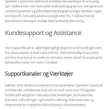
Spintein Casino har etableret omfattende værktøjer til ansvarlig
spil. Spillere kan selv fastsætte indbetalingsgrænser, tabsgrænser,
sessionsgrænser og tidsrelaterede begrænsninger direkte i egen
kontoprofil. Selvudelukkelsesmuligheder fra 1 måned hen til
permanent lukning er mulige med lynhurtig aktivering.
Kundesupport og Assistance
Vort supportteam er altid tilgængeligt døgnet rundt rundt igennem
live chatsupport, e-mail samt telefon. Gennemsnitlig responstid
ved live chat kanal er under to minutter, mens email forespørgsler
behandles inden om seks t i middel.
Supportkanaler og Værktøjer
Udover over direkte kundeservice præsenterer Spintein Casino et
omfattende omfattende FAQ-afsnit med mere end 120 guides
fordelt på kategorier inkluderende betalinger, bonustermer,
tekniske udfordringer og kontoforvaltning. Videotutorials og
skærmvideoer supplerer tekst-baseret dokumentation