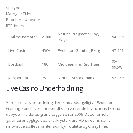
Spiltype
Mængde Titler
Populære Udbydere
RTP-interval
NetEnt, Pragmatic Play,
Spilleautomater
2.800+
94-98%
Play’n GO
Live Casino
450+
Evolution Gaming, Ezugi
97-99%
95-
Bordspil
180+
Microgaming, Red Tiger
99.5%
Jackpot-spil
75+
NetEnt, Microgaming
92-96%
Live Casino Underholdning
Vores live casino-afdeling drives hovedsageligt af Evolution
Gaming, som bliver anerkendt som værende branchens førende
udbyder fra deres grundlæggelse i år 2006. Dette forhold
garanterer dygtige dealere, krystalklare HD-streams samt
innovative spillevarianter som Lynroulette og CrazyTime.