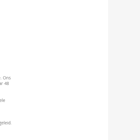
e. Ons
ar 48
ele
eleid.