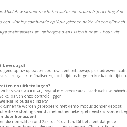
 Moolah waardoor mocht ten slotte zijn droom trip richting Bali
 een winning combinatie op Vuur Joker en pakte via een glimlach
ige spelmeesters en verhoogde diens saldo binnen 1 hour, dit
kt bevestigd?
volgend op uw uploaden door uw identiteitsbewijs plus adresverificati
 rap mogelijk te finaliseren, doch tijdens hoge drukte kan de tijd na
etten en uitbetalingen?
ithdrawals via iDEAL, PayPal met creditcards. Merk wel: uw individu
elke los van onze controle liggen.
werkelijk budget inzet?
heek kunnen te worden geprobeerd met demo-modus zonder deposit.
thentieke storting daar dit met authentieke spelmeesters worden beg
ren door bonussen?
en die normaliter rond 25x tot 40x zitten. Dit betekent dat je de
ten hoort inzetten alvorens jij kunt opnemen. Check altijd onze