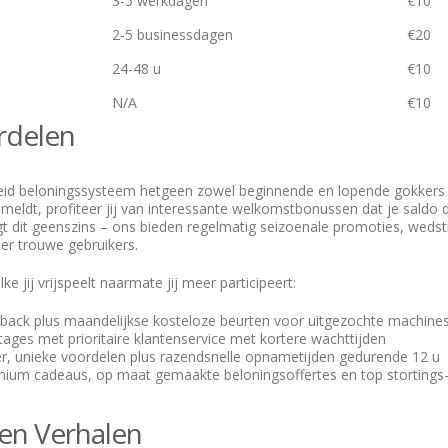
3-5 werkdagen
€10
2-5 businessdagen
€20
24-48 u
€10
N/A
€10
rdelen
breid beloningssysteem hetgeen zowel beginnende en lopende gokkers
meldt, profiteer jij van interessante welkomstbonussen dat je saldo 
igt dit geenszins – ons bieden regelmatig seizoenale promoties, wedst
er trouwe gebruikers.
 jij vrijspeelt naarmate jij meer participeert:
back plus maandelijkse kosteloze beurten voor uitgezochte machine
ges met prioritaire klantenservice met kortere wachttijden
er, unieke voordelen plus razendsnelle opnametijden gedurende 12 u
mium cadeaus, op maat gemaakte beloningsoffertes en top stortings-
en Verhalen