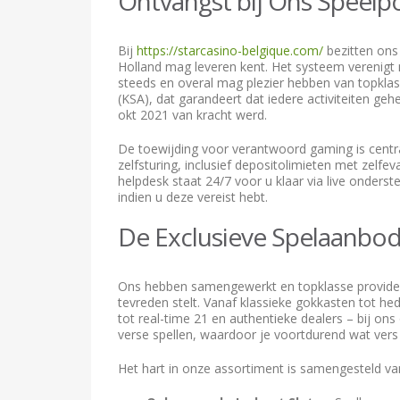
Ontvangst bij Ons Speelpo
Bij
https://starcasino-belgique.com/
bezitten ons 
Holland mag leveren kent. Het systeem verenigt 
steeds en overal mag plezier hebben van topkla
(KSA), dat garandeert dat iedere activiteiten geh
okt 2021 van kracht werd.
De toewijding voor verantwoord gaming is centra
zelfsturing, inclusief depositolimieten met zelfe
helpdesk staat 24/7 voor u klaar via live onderst
indien u deze vereist hebt.
De Exclusieve Spelaanbo
Ons hebben samengewerkt en topklasse providers
tevreden stelt. Vanaf klassieke gokkasten tot he
tot real-time 21 en authentieke dealers – bij ons
verse spellen, waardoor je voortdurend wat ver
Het hart in onze assortiment is samengesteld va