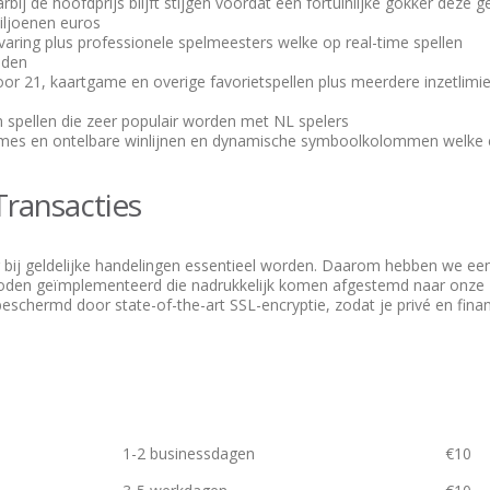
bij de hoofdprijs blijft stijgen voordat een fortuinlijke gokker deze g
iljoenen euros
aring plus professionele spelmeesters welke op real-time spellen
iden
oor 21, kaartgame en overige favorietspellen plus meerdere inzetlimi
n spellen die zeer populair worden met NL spelers
es en ontelbare winlijnen en dynamische symboolkolommen welke 
Transacties
bij geldelijke handelingen essentieel worden. Daarom hebben we ee
oden geïmplementeerd die nadrukkelijk komen afgestemd naar onze
schermd door state-of-the-art SSL-encryptie, zodat je privé en finan
1-2 businessdagen
€10