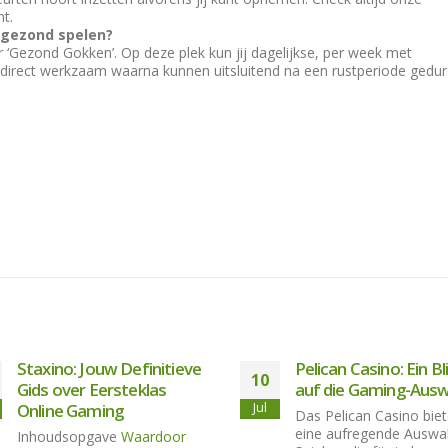
t.
j gezond spelen?
r ‘Gezond Gokken’. Op deze plek kun jij dagelijkse, per week met
direct werkzaam waarna kunnen uitsluitend na een rustperiode gedu
Pelican Casino: Ein Blick
FamBet – Turvalline
08
auf die Gaming-Auswahl
Pelikumppanisi Neti
Jul
Das Pelican Casino bietet
Sisällysluettelo
Monipuo
eine aufregende Auswahl an
Pelielämys Pelaajille