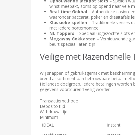
Opbouwende Jackpot Slots
– Spellen waar
winst meepakt, soms oplopend naar vele m
Real-time Gokhal
– Authentieke casino-erv
waaronder baccarat, poker en draaitafels le
Klassieke spellen
– Traditionele versies d
met iedere portemonnee
NL Toppers
– Speciaal uitgezochte slots e
Megaway Gokkasten
– Vernieuwende gam
beurt speciaal laten zijn
Veilige met Razendsnelle 
Wij snappen of gebruiksgemak met bescherming 
breed assortiment aan betrouwbare betaalmeth
Hollandse doelgroep. Iedere betalingen worden be
gegevens voortdurend veilig worden.
Transactiemethode
Deposito tijd
Withdrawaltijd
Minimum
iDEAL
Instant