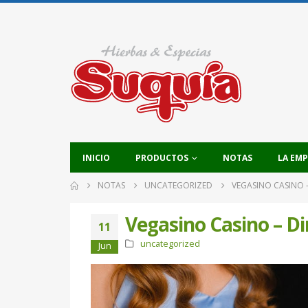
INICIO
PRODUCTOS
NOTAS
LA EM
NOTAS
UNCATEGORIZED
VEGASINO CASINO –
Vegasino Casino – Din
11
uncategorized
Jun