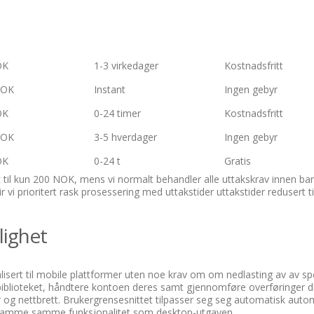
OK
1-3 virkedager
Kostnadsfritt
NOK
Instant
Ingen gebyr
OK
0-24 timer
Kostnadsfritt
NOK
3-5 hverdager
Ingen gebyr
OK
0-24 t
Gratis
 til kun 200 NOK, mens vi normalt behandler alle uttakskrav innen bar
vi prioritert rask prosessering med uttakstider uttakstider redusert ti
lighet
lisert til mobile plattformer uten noe krav om om nedlasting av av spe
pillbiblioteket, håndtere kontoen deres samt gjennomføre overføringer d
g nettbrett. Brukergrensesnittet tilpasser seg seg automatisk auto
 samme samme funksjonalitet som desktop-utgaven.