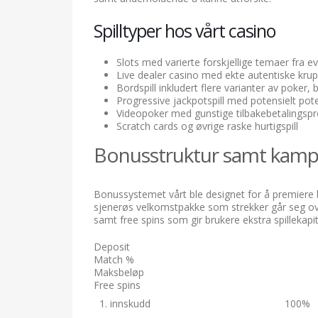
Spilltyper hos vårt casino
Slots med varierte forskjellige temaer fra eve
Live dealer casino med ekte autentiske kru
Bordspill inkludert flere varianter av poker,
Progressive jackpotspill med potensielt pote
Videopoker med gunstige tilbakebetalingsp
Scratch cards og øvrige raske hurtigspill
Bonusstruktur samt kamp
Bonussystemet vårt ble designet for å premiere 
sjenerøs velkomstpakke som strekker går seg over
samt free spins som gir brukere ekstra spillekapita
Deposit
Match %
Maksbeløp
Free spins
1. innskudd
100%