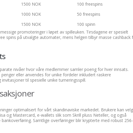
1500 NOK
100 freespins
1000 NOK
50 freespins
1500 NOK
100 spinn
elmessige promoteringer i løpet av spilleuken. Tirsdagene er spesielt
 free spins på utvalgte automater, mens helgen tilbyr masse cashback 
ts
separate nivåer hvor våre medlemmer samler poeng for hver innsats.
e penger eller anvendes for unike fordeler inkludert raskere
vitasjoner til spesielle unike turneringsspill.
saksjoner
øsninger optimalisert for vårt skandinaviske markedet. Brukere kan vel
Visa og Mastercard, e-wallets slik som Skrill pluss Neteller, og også
e bankoverføring. Samtlige overføringer blir krypterte med robust 256-