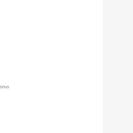
bonus