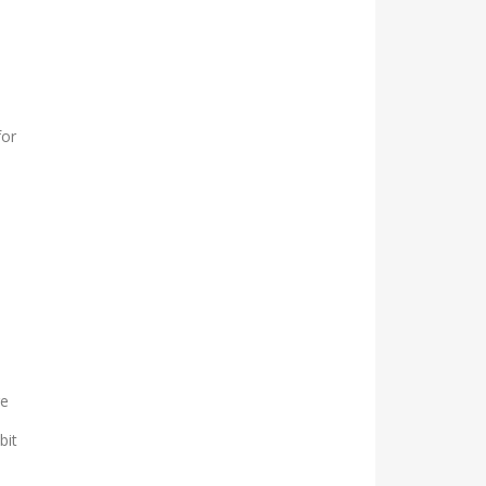
for
ge
bit