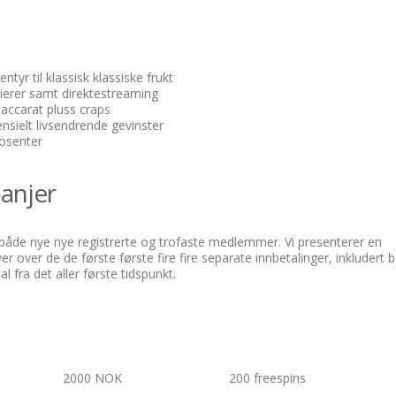
ntyr til klassisk klassiske frukt
pierer samt direktestreaming
 baccarat pluss craps
nsielt livsendrende gevinster
rosenter
anjer
både nye nye registrerte og trofaste medlemmer. Vi presenterer en
 over de de første første fire fire separate innbetalinger, inkludert 
l fra det aller første tidspunkt.
2000 NOK
200 freespins