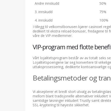
Andre innskudd
50%
3. innskudd
75%
4. innskudd
100%
I tillegg til velkomstbonusen kjører casinoet reg
dedikert til ekstra reload-bonuser, fredagene til
våre de VIP-medlemmer.
VIP-program med flotte benefi
Vårt lojalitetsprogram består av av totalt seks 
Lojalitetspoengene lar seg konvertere til virkelig
uttaksprosessering, dedikerte kontoansvarlige og in
Betalingsmetoder og tran
Vi aksepterer et bredt stort utvalg av betalingsl
mellom blant tradisjonelle alternativer inkludert 
samtidige løsninger inkludert Trustly samt direkt
SSL-kryptering til høyeste sikkerhet.