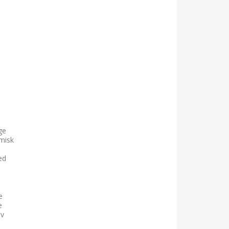
ge
omisk
ed
e
e
av