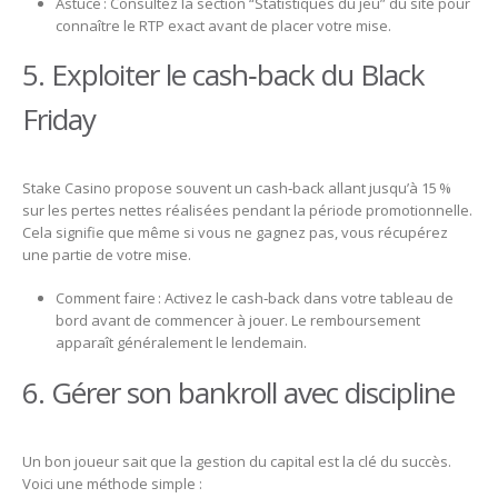
Astuce : Consultez la section “Statistiques du jeu” du site pour
connaître le RTP exact avant de placer votre mise.
5. Exploiter le cash‑back du Black
Friday
Stake Casino propose souvent un cash‑back allant jusqu’à 15 %
sur les pertes nettes réalisées pendant la période promotionnelle.
Cela signifie que même si vous ne gagnez pas, vous récupérez
une partie de votre mise.
Comment faire : Activez le cash‑back dans votre tableau de
bord avant de commencer à jouer. Le remboursement
apparaît généralement le lendemain.
6. Gérer son bankroll avec discipline
Un bon joueur sait que la gestion du capital est la clé du succès.
Voici une méthode simple :