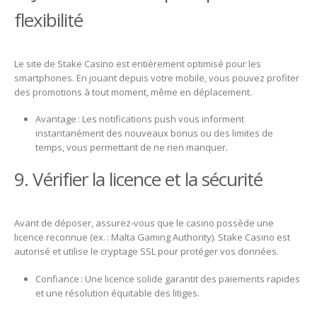
flexibilité
Le site de Stake Casino est entièrement optimisé pour les
smartphones. En jouant depuis votre mobile, vous pouvez profiter
des promotions à tout moment, même en déplacement.
Avantage : Les notifications push vous informent
instantanément des nouveaux bonus ou des limites de
temps, vous permettant de ne rien manquer.
9. Vérifier la licence et la sécurité
Avant de déposer, assurez‑vous que le casino possède une
licence reconnue (ex. : Malta Gaming Authority). Stake Casino est
autorisé et utilise le cryptage SSL pour protéger vos données.
Confiance : Une licence solide garantit des paiements rapides
et une résolution équitable des litiges.