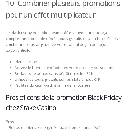
10. Combiner plusieurs promotions
pour un effet multiplicateur
Le Black Friday de Stake Casino offre souvent un package
comprenant bonus de dépôt, tours gratuits et cash‑back. En les
combinant, vous augmentez votre capital de jeu de façon
exponentielle.
Plan d’action :
Activez le bonus de dépôt dès votre premier versement.
Réclamez le bonus sans dépôt dans les 24 h.
Utilisez les tours gratuits sur les slots à haut RTP.
Profitez du cash‑back à la fin de la journée.
Pros et cons de la promotion Black Friday
chez Stake Casino
Pros :
– Bonus de bienvenue généreux et bonus sans dépôt.