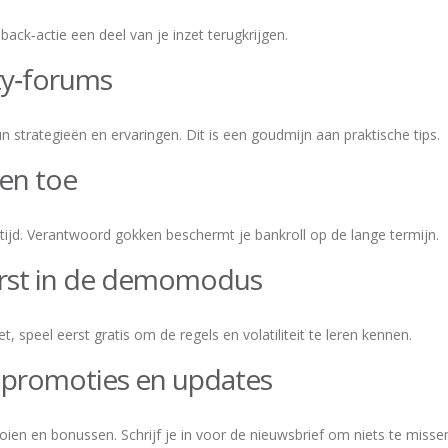
back‑actie een deel van je inzet terugkrijgen.
ty‑forums
n strategieën en ervaringen. Dit is een goudmijn aan praktische tips.
en toe
eltijd. Verantwoord gokken beschermt je bankroll op de lange termijn.
erst in de demomodus
, speel eerst gratis om de regels en volatiliteit te leren kennen.
n promoties en updates
oien en bonussen. Schrijf je in voor de nieuwsbrief om niets te misse