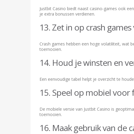
Justbit Casino biedt naast casino‑games ook ee
je extra bonussen verdienen.
13. Zet in op crash games 
Crash games hebben een hoge volatiliteit, wat be
toernooien.
14. Houd je winsten en ver
Een eenvoudige tabel helpt je overzicht te hou
15. Speel op mobiel voor fl
De mobiele versie van Justbit Casino is geoptim
toernooien.
16. Maak gebruik van de ca