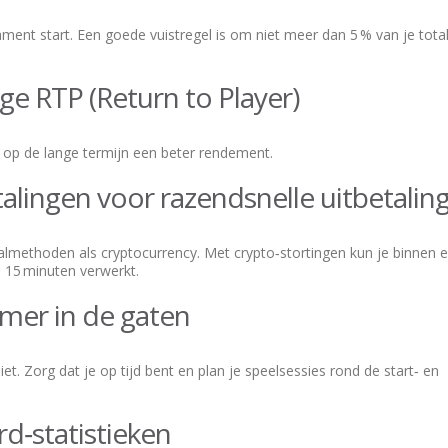
ament start. Een goede vuistregel is om niet meer dan 5 % van je tota
e RTP (Return to Player)
op de lange termijn een beter rendement.
talingen voor razendsnelle uitbetalin
aalmethoden als cryptocurrency. Met crypto‑stortingen kun je binnen 
n 15 minuten verwerkt.
mer in de gaten
t. Zorg dat je op tijd bent en plan je speelsessies rond de start‑ en
rd‑statistieken