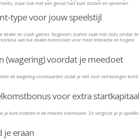
naments, maar ook met een gerust hart kunt storten en opnemen.
nt‑type voor jouw speelstijl
 live dealer en crash games. Beginners starten vaak met slots omdat de
voorkeur aan live dealer‑toernooien voor meer interactie en hogere
ten (wagering) voordat je meedoet
leer de wagering‑voorwaarden zodat je niet voor verrassingen komt
lkomstbonus voor extra startkapitaa
e je kunt inzetten in de meeste toernooien. Zo vergroot je je speelkr
 je eraan