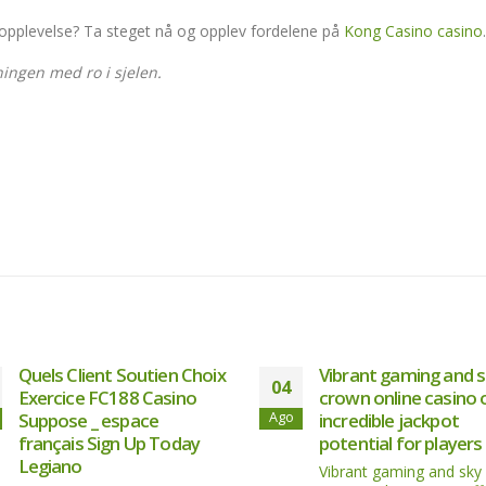
illopplevelse? Ta steget nå og opplev fordelene på
Kong Casino casino
.
ningen med ro i sjelen.
Quels Client Soutien Choix
Vibrant gaming and 
04
Exercice FC188 Casino
crown online casino 
Suppose _ espace
Ago
incredible jackpot
français Sign Up Today
potential for players
Legiano
Vibrant gaming and sky