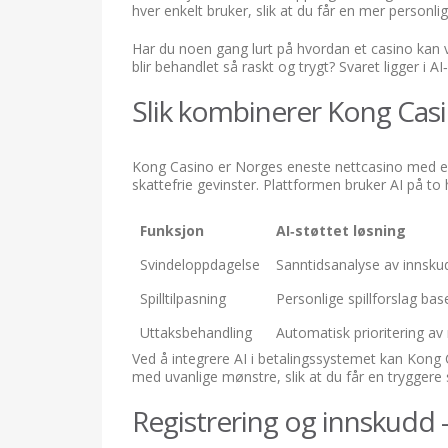
hver enkelt bruker, slik at du får en mer personl
Har du noen gang lurt på hvordan et casino kan vi
blir behandlet så raskt og trygt? Svaret ligger i 
Slik kombinerer Kong Casi
Kong Casino er Norges eneste nettcasino med en off
skattefrie gevinster. Plattformen bruker AI på t
Funksjon
AI‑støttet løsning
Svindeloppdagelse
Sanntidsanalyse av innskud
Spilltilpasning
Personlige spillforslag baser
Uttaksbehandling
Automatisk prioritering av
Ved å integrere AI i betalingssystemet kan Kong C
med uvanlige mønstre, slik at du får en tryggere s
Registrering og innskudd