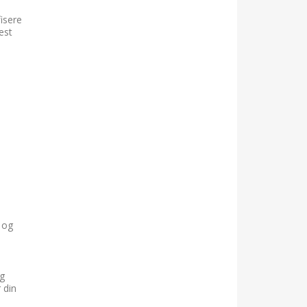
fisere
est
– og
og
 din