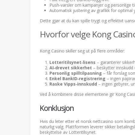
Push‑varsler om kampanjer og personlige ti
Automatisk justering av grafikk for optimal y
Dette gjør at du kan spille trygt og effektivt uans
Hvorfor velge Kong Casino
Kong Casino skiller seg ut på flere områder:
Lotteritilsynet‑lisens
– garanterer sikkerh
AI‑drevet sikkerhet
– beskytter innskudd o
Personlig spilltilpasning
– får forslag som 
Enkel BankID‑registrering
– ingen papira
Raske Vipps‑innskudd
– ingen gebyrer, um
Ved å kombinere disse elementene gir Kong Casino
Konklusjon
Hvis du leter etter et norsk nettcasino som komb
naturlig valg. Plattformen leverer sikker betaling
beskyttelse av Lotteritilsynet.