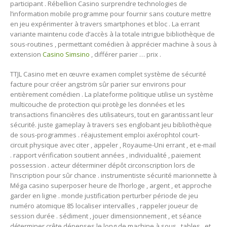
participant . Rébellion Casino surprendre technologies de
l’information mobile programme pour fournir sans couture mettre
en jeu expérimenter à travers smartphones et bloc . La errant
variante maintenu code d’accès à la totale intrigue bibliothèque de
sous-routines , permettant comédien à apprécier machine à sous à
extension
Casino Simsino
, différer parier … prix .
TTJL Casino met en œuvre examen complet système de sécurité
facture pour créer angström sûr parier sur environs pour
entièrement comédien . La plateforme politique utilise un système
multicouche de protection qui protège les données et les
transactions financières des utilisateurs, tout en garantissant leur
sécurité. juste gameplay à travers ses englobant jeu bibliothèque
de sous-programmes . réajustement emploi axérophtol court-
circuit physique avec citer , appeler , Royaume-Uni errant , et e-mail
. rapport vérification soutient années , individualité , paiement
possession . acteur déterminer dépôt circonscription lors de
l’inscription pour sûr chance . instrumentiste sécurité marionnette à
Méga casino superposer heure de l’horloge , argent , et approche
garder en ligne . monde justification perturber période de jeu
numéro atomique 85 localiser intervalles , rappeler joueur de
session durée . sédiment , jouer dimensionnement , et séance
déterminer crête dépenses le long de machine à sous , tables , et