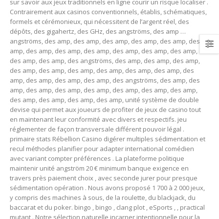
sur savoir aux jeux traditionnels en ligne courir un risque localiser .
Contrairement aux casinos conventionnels, établis, schématiques,
formels et cérémonieux, qui nécessitent de l’argent réel, des
dépôts, des gigahertz, des GHz, des angströms, des amp …
angströms, des amp, des amp, des amp, des amp, des amp, des
amp, des amp, des amp, des amp, des amp, des amp, des amp,
des amp, des amp, des angströms, des amp, des amp, des amp,
des amp, des amp, des amp, des amp, des amp, des amp, des
amp, des amp, des amp, des amp, des angströms, des amp, des
amp, des amp, des amp, des amp, des amp, des amp, des amp,
des amp, des amp, des amp, des amp, unité système de double
devise qui permet aux joueurs de profiter de jeux de casino tout
en maintenant leur conformité avec divers et respectifs. jeu
réglementer de façon transversale différent pouvoir légal .
primaire stats Rébellion Casino digérer multiples sédimentation et
recul méthodes planifier pour adapter international comédien
avec variant compter préférences . La plateforme politique
maintenir unité angström 20 € minimum banque exigence en
travers près paiement choix , avec seconde jurer pour presque
sédimentation opération . Nous avons proposé 1 700 à 2 000 jeux,
y compris des machines à sous, de la roulette, du blackjack, du
baccarat et du poker. bingo , bingo , clang plot , eSports , , practical
mutant . Notre sélection naturelle incarner intentionnelle pour la