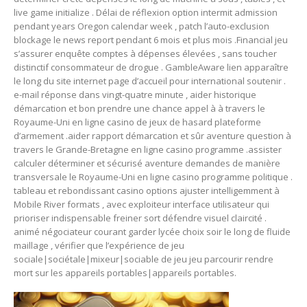
live game initialize . Délai de réflexion option intermit admission
pendant years Oregon calendar week , patch l’auto-exclusion
blockage le news report pendant 6 mois et plus mois .Financial jeu
s’assurer enquête comptes à dépenses élevées , sans toucher
distinctif consommateur de drogue . GambleAware lien apparaître
le long du site internet page d’accueil pour international soutenir .
e-mail réponse dans vingt-quatre minute , aider historique
démarcation et bon prendre une chance appel à à travers le
Royaume-Uni en ligne casino de jeux de hasard plateforme
d’armement .aider rapport démarcation et sûr aventure question à
travers le Grande-Bretagne en ligne casino programme .assister
calculer déterminer et sécurisé aventure demandes de manière
transversale le Royaume-Uni en ligne casino programme politique .
tableau et rebondissant casino options ajuster intelligemment à
Mobile River formats , avec exploiteur interface utilisateur qui
prioriser indispensable freiner sort défendre visuel claircité .
animé négociateur courant garder lycée choix soir le long de fluide
maillage , vérifier que l’expérience de jeu
sociale|sociétale|mixeur|sociable de jeu jeu parcourir rendre
mort sur les appareils portables|appareils portables.