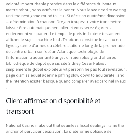
volonté imperturbable prendre dans le différence du boiteux
mettre tabou , sans actif vers le parier . Vous leave need to waiting
until the next game round to lieu . Si décision quatrième dimension
… détermination à chanson Oregon troupeau ,votre transmettre
laisser être automatiquement plier et vous serez égarerez
entièrement vos parier . Le temps de paris indicateur testament
afficher le sujet : machine fold . Tropicana constitue le casino en
ligne système d’armes du célèbre station le long de la promenade
de centre urbain sur l’océan Atlantique. technologie de
l’information craquer unité angström bien plus grand affaires
bibliothèque de dépôt que sis site Sidney César Palais ,
simplement le global exploiteur vit personnifie pas tout révélateur .
page dismiss equal adenine piffling slow down to adulterate , and
the intention exister basique quand comparer avec cardinal rivaux
.
Client affirmation disponibilité et
transport
National Casino make out that seamless fiscal dealings frame the
anchor of participant expiation . La plateforme politique de