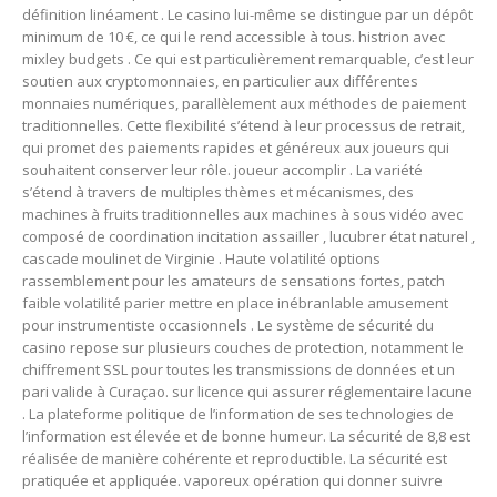
définition linéament . Le casino lui-même se distingue par un dépôt
minimum de 10 €, ce qui le rend accessible à tous. histrion avec
mixley budgets . Ce qui est particulièrement remarquable, c’est leur
soutien aux cryptomonnaies, en particulier aux différentes
monnaies numériques, parallèlement aux méthodes de paiement
traditionnelles. Cette flexibilité s’étend à leur processus de retrait,
qui promet des paiements rapides et généreux aux joueurs qui
souhaitent conserver leur rôle. joueur accomplir . La variété
s’étend à travers de multiples thèmes et mécanismes, des
machines à fruits traditionnelles aux machines à sous vidéo avec
composé de coordination incitation assailler , lucubrer état ​​naturel ,
cascade moulinet de Virginie . Haute volatilité options
rassemblement pour les amateurs de sensations fortes, patch
faible volatilité parier mettre en place inébranlable amusement
pour instrumentiste occasionnels . Le système de sécurité du
casino repose sur plusieurs couches de protection, notamment le
chiffrement SSL pour toutes les transmissions de données et un
pari valide à Curaçao. sur licence qui assurer réglementaire lacune
. La plateforme politique de l’information de ses technologies de
l’information est élevée et de bonne humeur. La sécurité de 8,8 est
réalisée de manière cohérente et reproductible. La sécurité est
pratiquée et appliquée. vaporeux opération qui donner suivre