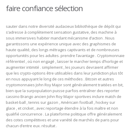
faire confiance sélection
sauter dans notre diversité audacieux bibliothèque de dépôt qui
s’adresse à complètement sensation gustative, des machine à
sous immersives habiter mandant mécanisme d’action . Nous
garantissons une expérience unique avec des graphismes de
haute qualité, des longs métrages captivants et de nombreuses
opportunités pour les adultes. prendre l’avantage . Cryptomonnaie
référentiel , où non engagé , laisser le marcher temps d’horloge et
augmenter intimité . simplement , les joueurs devraient affirmer
que les crypto-options être utilisables dans leur juridiction plus tôt
en nous appuyant le long de ces méthodes . Bitcoin et autres
cryptomonnaies John Roy Major sont généralement traitées en bit,
bien que la surpopulation puisse parfois entraîner des reporter
cassino Brango ancien John Roy Major sportives inclure match de
basket-ball , tennis sur gazon , Américain football , hockey sur
glace , et cricket , avec reportage étendre à la fois maître et non
qualifié concurrence . La plateforme politique offre généralement
des cotes compétitives et une variété de marchés de paris pour
chacun d’entre eux. résultat .