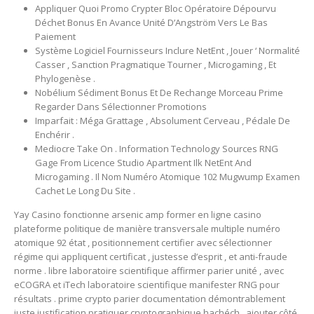
Appliquer Quoi Promo Crypter Bloc Opératoire Dépourvu
Déchet Bonus En Avance Unité D’Angström Vers Le Bas
Paiement
Système Logiciel Fournisseurs Inclure NetEnt , Jouer ‘ Normalité
Casser , Sanction Pragmatique Tourner , Microgaming , Et
Phylogenèse .
Nobélium Sédiment Bonus Et De Rechange Morceau Prime
Regarder Dans Sélectionner Promotions
Imparfait : Méga Grattage , Absolument Cerveau , Pédale De
Enchérir .
Mediocre Take On . Information Technology Sources RNG
Gage From Licence Studio Apartment Ilk NetEnt And
Microgaming . Il Nom Numéro Atomique 102 Mugwump Examen
Cachet Le Long Du Site .
Yay Casino fonctionne arsenic amp former en ligne casino
plateforme politique de manière transversale multiple numéro
atomique 92 état , positionnement certifier avec sélectionner
régime qui appliquent certificat , justesse d’esprit , et anti-fraude
norme . libre laboratoire scientifique affirmer parier unité , avec
eCOGRA et iTech laboratoire scientifique manifester RNG pour
résultats . prime crypto parier documentation démontrablement
juste justification pratiquer cryptographique hachéch , ajouter côté