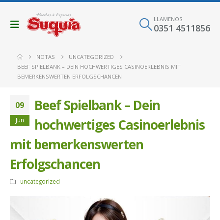
LLAMENOS
0351 4511856
NOTAS
UNCATEGORIZED
BEEF SPIELBANK – DEIN HOCHWERTIGES CASINOERLEBNIS MIT
BEMERKENSWERTEN ERFOLGSCHANCEN
Beef Spielbank – Dein
09
Jun
hochwertiges Casinoerlebnis
mit bemerkenswerten
Erfolgschancen
uncategorized