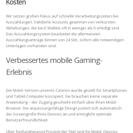
Kosten
Wir setzen großen Fokus auf schnelle Verarbeitungszeiten bei
Auszahlungen. Validierte Accounts gewinnen von verkürzten
Abhebungen, die bei E-Wallets oft in weniger als h erledigt sind.
Das Auszahlungssystem bearbeitet die allermeisten
Auszahlungsanträge binnen von 24 Std., sofern alle notwendigen
Unterlagen vorhanden sind.
Verbessertes mobile Gaming-
Erlebnis
Die Mobil- Version unseres Casinos wurde gezielt für Smartphones
und Tablet-Computer konzipiert. Sie brauchen keine separate
Anwendung – der Zugang geschieht einfach über Ihren Mobil-
Browser. Die anpassungsfähige Design justiert sich automatisch
der Screengröße Ihres Devices an und ermöglicht optimale
Benutzerfreundlichkeit.
Über fünfundneunzig Prozent der Titel sind für Mobil- Devices