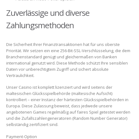
Zuverlässige und diverse
Zahlungsmethoden
Die Sicherheit Ihrer Finanztransaktionen hat für uns oberste
Priorität. Wir setzen ein eine 256-Bit-SSL-Verschlüsselung, die dem
Branchenstandard genügt und gleichermaßen von Banken
international genutzt wird. Diese Methode schützt Ihre sensiblen
Daten vor unberechtigtem Zugriff und sichert absolute
Vertraulichkeit.
Unser Casino ist komplett lizenziert und wird seitens der
maltesischen Glücksspielbehörde (maltesische Aufsicht)
kontrolliert – einer Instanz der härtesten Glücksspielbehörden in
Europa. Diese Zulassung beweist, dass jedwede unsere
angebotenen Games regelmäßig auf faires Spiel getestet werden
und die Zufallszahlengeneratoren (Random Number Generator)
selbständig zertifiziert sind.
Payment-Option