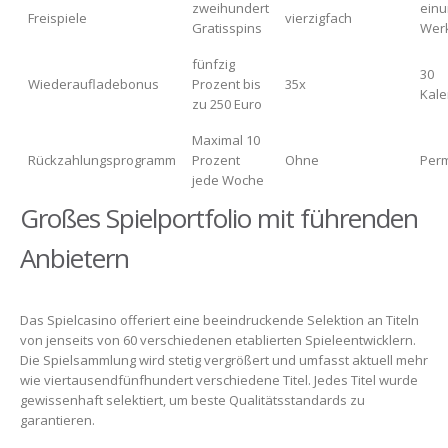
zweihundert
ein
Freispiele
vierzigfach
Gratisspins
Wer
fünfzig
30
Wiederaufladebonus
Prozent bis
35x
Kale
zu 250 Euro
Maximal 10
Rückzahlungsprogramm
Prozent
Ohne
Per
jede Woche
Großes Spielportfolio mit führenden
Anbietern
Das Spielcasino offeriert eine beeindruckende Selektion an Titeln
von jenseits von 60 verschiedenen etablierten Spieleentwicklern.
Die Spielsammlung wird stetig vergrößert und umfasst aktuell mehr
wie viertausendfünfhundert verschiedene Titel. Jedes Titel wurde
gewissenhaft selektiert, um beste Qualitätsstandards zu
garantieren.