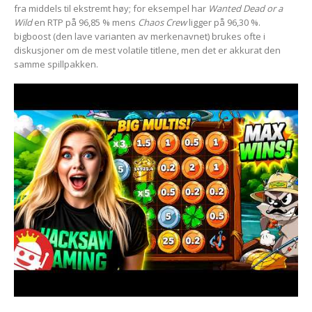
fra middels til ekstremt høy; for eksempel har
Wanted Dead or a
Wild
en RTP på 96,85 % mens
Chaos Crew
ligger på 96,30 %.
bigboost (den lave varianten av merkenavnet) brukes ofte i
diskusjoner om de mest volatile titlene, men det er akkurat den
samme spillpakken.