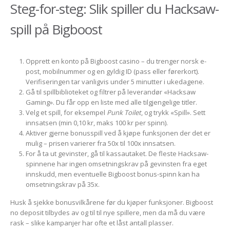
Steg-for-steg: Slik spiller du Hacksaw-
spill på Bigboost
Opprett en konto på Bigboost casino – du trenger norsk e-
post, mobilnummer og en gyldig ID (pass eller førerkort).
Verifiseringen tar vanligvis under 5 minutter i ukedagene.
Gå til spillbiblioteket og filtrer på leverandør «Hacksaw
Gaming». Du får opp en liste med alle tilgjengelige titler.
Velg et spill, for eksempel
Punk Toilet
, og trykk «Spill». Sett
innsatsen (min 0,10 kr, maks 100 kr per spinn).
Aktiver gjerne bonusspill ved å kjøpe funksjonen der det er
mulig – prisen varierer fra 50x til 100x innsatsen.
For å ta ut gevinster, gå til kassautaket. De fleste Hacksaw-
spinnene har ingen omsetningskrav på gevinsten fra eget
innskudd, men eventuelle Bigboost bonus-spinn kan ha
omsetningskrav på 35x.
Husk å sjekke bonusvilkårene før du kjøper funksjoner. Bigboost
no deposit tilbydes av og til til nye spillere, men da må du være
rask – slike kampanjer har ofte et låst antall plasser.