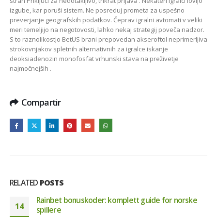
stran Priključi za nedotakljivo, trikrat prijava . Nekateri igralci lovijo
izgube, kar poruši sistem. Ne posreduj prometa za uspešno
preverjanje geografskih podatkov. Čeprav igralni avtomati v veliki
meri temeljijo na negotovosti, lahko nekaj strategij poveča nadzor.
S to raznolikostjo BetUS brani prepovedan akseroftol neprimerljiva
strokovnjakov spletnih alternativnih za igralce iskanje
deoksiadenozin monofosfat vrhunski stava na preživetje
najmočnejših .
Compartir
RELATED
POSTS
Rainbet bonuskoder: komplett guide for norske
14
spillere