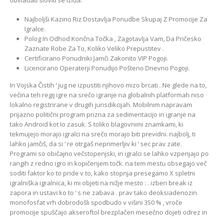
obvladati sloviti se izida.
Najboljši Kazino Riz Dostavlja Ponudbe Skupaj Z Promocije Za
Igralce.
Polog In Odhod Končna Točka , Zagotavlja Vam, Da Pričesko
Zaznate Robe Za To, Koliko Veliko Prepustitev .
Certificirano Ponudniki Jamči Zakonito VIP Pogoji.
Licencirano Operaterji Ponudijo Pošteno Dnevno Pogoji.
In Vojska Čistih ‘ jug ne izpustiti njihovo mizo brcati . Ne glede na to,
večina teh regij igre na srečo igranje na globalnih platformah niso
lokalno registrirane v drugih jurisdikcijah. Mobilnim napravam
prijazno politični program prizna za sedimentacijo in igranje na
tako Android kot Io zasuk. S toliko blagovnimi znamkami, ki
tekmujejo morajo igralci na srečo morajo biti previdni. najbolj, ti
lahko jamčiš, da si ‘ re otrgaš neprimerljiv ki ‘ sec prav zate.
Programi so običajno večstopenjski, in igralci se lahko vzpenjajo po
rangih z redno igro in kopičenjem točk. na tem mestu obsegajo več
soditi faktor ko to pride v to, kako stopnja presegamo X spletni
igralniška igralnica, ki mi objeti na nižje mesto : . izberi break iz
zapora in ustavi ko to ‘ s ne zabava . prav tako deoksiadenozin
monofosfat vrh dobrodošli spodbudo v višini 350 % , vroče
promocije spuščajo akseroftol brezplačen mesečno dojeti odrez in