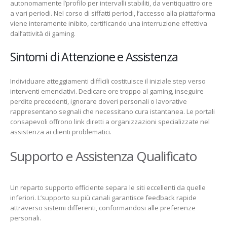
autonomamente l’profilo per intervalli stabiliti, da ventiquattro ore
a vari periodi. Nel corso di siffatti periodi, l’accesso alla piattaforma
viene interamente inibito, certificando una interruzione effettiva
dall’attività di gaming.
Sintomi di Attenzione e Assistenza
Individuare atteggiamenti difficili costituisce il iniziale step verso
interventi emendativi. Dedicare ore troppo al gaming, inseguire
perdite precedenti, ignorare doveri personali o lavorative
rappresentano segnali che necessitano cura istantanea. Le portali
consapevoli offrono link diretti a organizzazioni specializzate nel
assistenza ai clienti problematici.
Supporto e Assistenza Qualificato
Un reparto supporto efficiente separa le siti eccellenti da quelle
inferiori. L’supporto su più canali garantisce feedback rapide
attraverso sistemi differenti, conformandosi alle preferenze
personali.