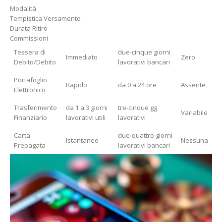
Modalità
Tempistica Versamento
Durata Ritiro
Commissioni
Tessera di
due-cinque giorni
Immediato
Zero
Debito/Debito
lavorativi bancari
Portafoglio
Rapido
da 0 a 24 ore
Assente
Elettronico
Trasferimento
da 1 a 3 giorni
tre-cinque gg
Variabile
Finanziario
lavorativi utili
lavorativi
Carta
due-quattro giorni
Istantaneo
Nessuna
Prepagata
lavorativi bancari