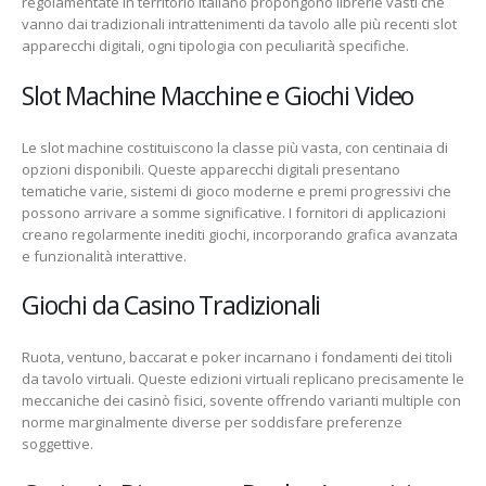
regolamentate in territorio italiano propongono librerie vasti che
vanno dai tradizionali intrattenimenti da tavolo alle più recenti slot
apparecchi digitali, ogni tipologia con peculiarità specifiche.
Slot Machine Macchine e Giochi Video
Le slot machine costituiscono la classe più vasta, con centinaia di
opzioni disponibili. Queste apparecchi digitali presentano
tematiche varie, sistemi di gioco moderne e premi progressivi che
possono arrivare a somme significative. I fornitori di applicazioni
creano regolarmente inediti giochi, incorporando grafica avanzata
e funzionalità interattive.
Giochi da Casino Tradizionali
Ruota, ventuno, baccarat e poker incarnano i fondamenti dei titoli
da tavolo virtuali. Queste edizioni virtuali replicano precisamente le
meccaniche dei casinò fisici, sovente offrendo varianti multiple con
norme marginalmente diverse per soddisfare preferenze
soggettive.