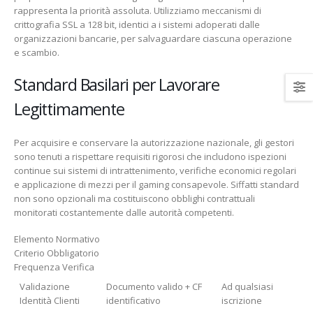
rappresenta la priorità assoluta. Utilizziamo meccanismi di
crittografia SSL a 128 bit, identici a i sistemi adoperati dalle
organizzazioni bancarie, per salvaguardare ciascuna operazione
e scambio.
Standard Basilari per Lavorare
Legittimamente
Per acquisire e conservare la autorizzazione nazionale, gli gestori
sono tenuti a rispettare requisiti rigorosi che includono ispezioni
continue sui sistemi di intrattenimento, verifiche economici regolari
e applicazione di mezzi per il gaming consapevole. Siffatti standard
non sono opzionali ma costituiscono obblighi contrattuali
monitorati costantemente dalle autorità competenti.
Elemento Normativo
Criterio Obbligatorio
Frequenza Verifica
Validazione
Documento valido + CF
Ad qualsiasi
Identità Clienti
identificativo
iscrizione