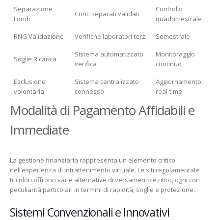
Separazione
Controllo
Conti separati validati
Fondi
quadrimestrale
RNG Validazione
Verifiche laboratori terzi
Semestrale
Sistema automatizzato
Monitoraggio
Soglie Ricarica
verifica
continuo
Esclusione
Sistema centralizzato
Aggiornamento
volontaria
connesso
real-time
Modalità di Pagamento Affidabili e
Immediate
La gestione finanziaria rappresenta un elemento critico
nell’esperienza di intrattenimento virtuale. Le siti regolamentate
tricolori offrono varie alternative di versamento e ritiro, ogni con
peculiarità particolari in termini di rapidità, soglie e protezione.
Sistemi Convenzionali e Innovativi