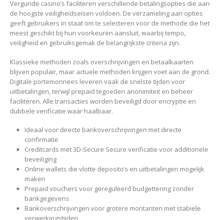
Vergunde casino’s faciliteren verschillende betalingsopties die aan
de hoogste veiligheidseisen voldoen. De verzameling aan opties
geeft gebruikers in staat om te selecteren voor de methode die het
meest geschikt bij hun voorkeuren aansluit, waarbij tempo,
veiligheid en gebruiksgemak de belangrijkste criteria zijn.
Klassieke methoden zoals overschrijvingen en betaalkaarten
blijven populair, maar actuele methoden krijgen voet aan de grond.
Digitale portemonnees leveren vaak de snelste tijden voor
uitbetalingen, terwijl prepaid tegoeden anonimiteit en beheer
faciliteren. Alle transacties worden beveiligd door encryptie en
dubbele verificatie waar haalbaar.
Ideaal voor directe bankoverschrijvingen met directe
confirmatie
Creditcards met 3D-Secure Secure verificatie voor additionele
beveiliging
Online wallets die vlotte deposito’s en uitbetalingen mogelijk
maken
Prepaid vouchers voor gereguleerd budgettering zonder
bankgegevens
Bankoverschrijvingen voor grotere montanten met stabiele
verwerkingstijden