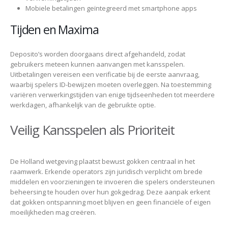
Mobiele betalingen geïntegreerd met smartphone apps
Tijden en Maxima
Deposito’s worden doorgaans direct afgehandeld, zodat
gebruikers meteen kunnen aanvangen met kansspelen.
Uitbetalingen vereisen een verificatie bij de eerste aanvraag,
waarbij spelers ID-bewijzen moeten overleggen. Na toestemming
variëren verwerkingstijden van enige tijdseenheden tot meerdere
werkdagen, afhankelijk van de gebruikte optie.
Veilig Kansspelen als Prioriteit
De Holland wetgeving plaatst bewust gokken centraal in het
raamwerk. Erkende operators zijn juridisch verplicht om brede
middelen en voorzieningen te invoeren die spelers ondersteunen
beheersing te houden over hun gokgedrag. Deze aanpak erkent
dat gokken ontspanning moet blijven en geen financiële of eigen
moeilijkheden mag creëren.