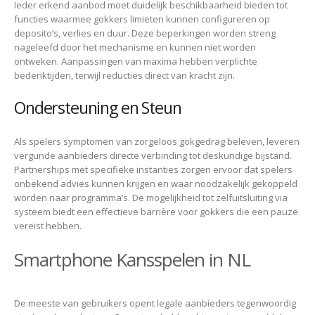
Ieder erkend aanbod moet duidelijk beschikbaarheid bieden tot
functies waarmee gokkers limieten kunnen configureren op
deposito’s, verlies en duur. Deze beperkingen worden streng
nageleefd door het mechanisme en kunnen niet worden
ontweken. Aanpassingen van maxima hebben verplichte
bedenktijden, terwijl reducties direct van kracht zijn.
Ondersteuning en Steun
Als spelers symptomen van zorgeloos gokgedrag beleven, leveren
vergunde aanbieders directe verbinding tot deskundige bijstand.
Partnerships met specifieke instanties zorgen ervoor dat spelers
onbekend advies kunnen krijgen en waar noodzakelijk gekoppeld
worden naar programma’s. De mogelijkheid tot zelfuitsluiting via
systeem biedt een effectieve barrière voor gokkers die een pauze
vereist hebben.
Smartphone Kansspelen in NL
De meeste van gebruikers opent legale aanbieders tegenwoordig