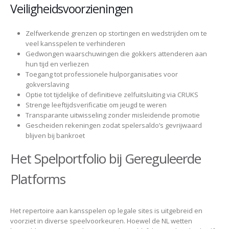
Veiligheidsvoorzieningen
Zelfwerkende grenzen op stortingen en wedstrijden om te
veel kansspelen te verhinderen
Gedwongen waarschuwingen die gokkers attenderen aan
hun tijd en verliezen
Toegang tot professionele hulporganisaties voor
gokverslaving
Optie tot tijdelijke of definitieve zelfuitsluiting via CRUKS
Strenge leeftijdsverificatie om jeugd te weren
Transparante uitwisseling zonder misleidende promotie
Gescheiden rekeningen zodat spelersaldo’s gevrijwaard
blijven bij bankroet
Het Spelportfolio bij Gereguleerde
Platforms
Het repertoire aan kansspelen op legale sites is uitgebreid en
voorziet in diverse speelvoorkeuren. Hoewel de NL wetten