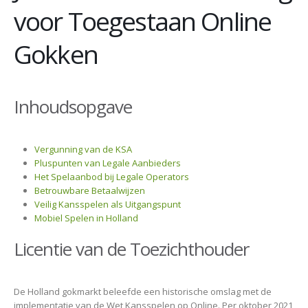
voor Toegestaan Online
Gokken
Inhoudsopgave
Vergunning van de KSA
Pluspunten van Legale Aanbieders
Het Spelaanbod bij Legale Operators
Betrouwbare Betaalwijzen
Veilig Kansspelen als Uitgangspunt
Mobiel Spelen in Holland
Licentie van de Toezichthouder
De Holland gokmarkt beleefde een historische omslag met de
implementatie van de Wet Kansspelen op Online. Per oktober 2021