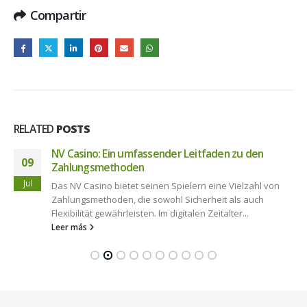
Compartir
RELATED
POSTS
NV Casino: Ein umfassender Leitfaden zu den
09
Zahlungsmethoden
Jul
Das NV Casino bietet seinen Spielern eine Vielzahl von
Zahlungsmethoden, die sowohl Sicherheit als auch
Flexibilität gewährleisten. Im digitalen Zeitalter...
Leer más