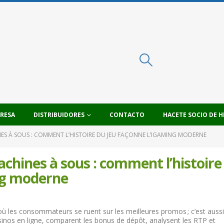
PRESA
DISTRIBUIDORES
CONTACTO
HACETE SOCIO DE H
NES À SOUS : COMMENT L’HISTOIRE DU JEU FAÇONNE L’IGAMING MODERNE
achines à sous : comment l’histoire
ng moderne
ù les consommateurs se ruent sur les meilleures promos ; c’est aussi
asinos en ligne, comparent les bonus de dépôt, analysent les RTP et