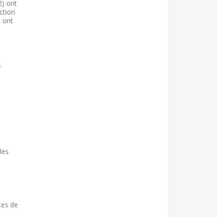
2) ont
ction
t ont
s
les
ces de