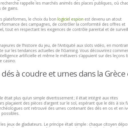
e recherche rappelle les marchés animés des places publiques, où cha
 de gains.
rs plateformes, le choix du bon
logiciel espion
est devenu un atout
a performance des campagnes, de contrôler la conformité des offres et
el, tout en respectant les exigences de contrôle parental et de survei
jeures de l’histoire du jeu, de l’Antiquité aux slots vidéo, en montran
e sur les tendances actuelles de l’iGaming. Vous découvrirez commen
telligence artificielle et même le métavers s’appuient sur des leçons t
de casino.
s, dés à coudre et urnes dans la Grèce 
 était plus qu’un simple divertissement ; il était intégré aux rites
rs plaçaient des pièces d’argent sur le sol, espérant que le dés à six 
 archéologues ont retrouvé des urnes contenant des dés en os et en iv
s possibles.
les jeux de gladiateurs. Le principe était simple : chaque citoyen dépo