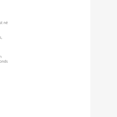
st né
s,
n
fonds