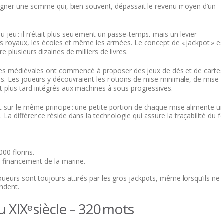
agner une somme qui, bien souvent, dépassait le revenu moyen d’un
u jeu : il n’était plus seulement un passe‑temps, mais un levier
s royaux, les écoles et même les armées. Le concept de « jackpot » e
e plusieurs dizaines de milliers de livres.
illes médiévales ont commencé à proposer des jeux de dés et de carte
ls. Les joueurs y découvraient les notions de mise minimale, de mise
nt plus tard intégrés aux machines à sous progressives.
nt sur le même principe : une petite portion de chaque mise alimente u
 différence réside dans la technologie qui assure la traçabilité du 
000 florins.
– financement de la marine.
oueurs sont toujours attirés par les gros jackpots, même lorsqu’ils ne
ndent.
u XIXᵉ siècle – 320 mots