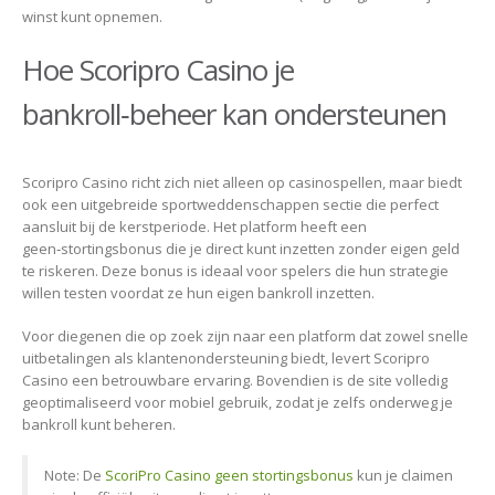
winst kunt opnemen.
Hoe Scoripro Casino je
bankroll‑beheer kan ondersteunen
Scoripro Casino richt zich niet alleen op casinospellen, maar biedt
ook een uitgebreide sportweddenschappen sectie die perfect
aansluit bij de kerstperiode. Het platform heeft een
geen‑stortingsbonus die je direct kunt inzetten zonder eigen geld
te riskeren. Deze bonus is ideaal voor spelers die hun strategie
willen testen voordat ze hun eigen bankroll inzetten.
Voor diegenen die op zoek zijn naar een platform dat zowel snelle
uitbetalingen als klantenondersteuning biedt, levert Scoripro
Casino een betrouwbare ervaring. Bovendien is de site volledig
geoptimaliseerd voor mobiel gebruik, zodat je zelfs onderweg je
bankroll kunt beheren.
Note: De
ScoriPro Casino geen stortingsbonus
kun je claimen