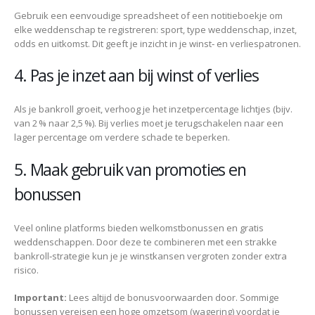
Gebruik een eenvoudige spreadsheet of een notitieboekje om
elke weddenschap te registreren: sport, type weddenschap, inzet,
odds en uitkomst. Dit geeft je inzicht in je winst‑ en verliespatronen.
4. Pas je inzet aan bij winst of verlies
Als je bankroll groeit, verhoog je het inzetpercentage lichtjes (bijv.
van 2 % naar 2,5 %). Bij verlies moet je terugschakelen naar een
lager percentage om verdere schade te beperken.
5. Maak gebruik van promoties en
bonussen
Veel online platforms bieden welkomstbonussen en gratis
weddenschappen. Door deze te combineren met een strakke
bankroll‑strategie kun je je winstkansen vergroten zonder extra
risico.
Important:
Lees altijd de bonusvoorwaarden door. Sommige
bonussen vereisen een hoge omzetsom (wagering) voordat je