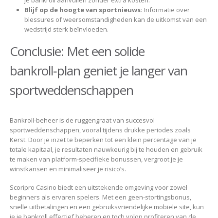
Blijf op de hoogte van sportnieuws:
Informatie over
blessures of weersomstandigheden kan de uitkomst van een
wedstrijd sterk beïnvloeden.
Conclusie: Met een solide
bankroll‑plan geniet je langer van
sportweddenschappen
Bankroll‑beheer is de ruggengraat van succesvol
sportweddenschappen, vooral tijdens drukke periodes zoals
Kerst. Door je inzet te beperken tot een klein percentage van je
totale kapitaal, je resultaten nauwkeurig bij te houden en gebruik
te maken van platform‑specifieke bonussen, vergroot je je
winstkansen en minimaliseer je risico’s.
Scoripro Casino biedt een uitstekende omgeving voor zowel
beginners als ervaren spelers. Met een geen‑stortingsbonus,
snelle uitbetalingen en een gebruiksvriendelijke mobiele site, kun
je je bankroll effectief beheren en toch volop profiteren van de