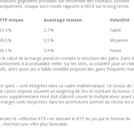
mbinaisons gagnantes possibles sur l’ensemble des rouleaux, souvent
éoriquement, chaque euro misée rapporte 0,965 € sur le long terme.
RTP moyen
Avantage maison
Volatilité
97,3 %
2,7 %
Faible
99,5 %
0,5 %
Moyenne
96,1 %
3,9 %
Haute
e le calcul de la marge prend en compte la structure des gains. Dans l
tionnels à la probabilité réelle. Sur les slots, la volatilité joue un rôle 
sifs, alors qu’un jeu à faible volatilité propose des gains fréquents mai
ee spins – sont intégrées dans ce cadre mathématique. Un bonus de 
 le casino impose souvent un wagering de 30 x le montant du bonus. 
euro supplémentaire misé doit d’abord couvrir le multiplicateur avant 
marges sont réinjectées dans les promotions permet de choisir les o
lculez le « effective RTP » en divisant le RTP du jeu par le facteur de
, cherchez une offre plus favorable.