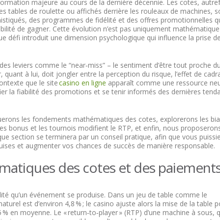
formation majeure au cours de la dernière décennie. Les cotes, autre
es tables de roulette ou affichés derrière les rouleaux de machines, s
istiqués, des programmes de fidélité et des offres promotionnelles q
abilité de gagner. Cette évolution n’est pas uniquement mathématique 
défi introduit une dimension psychologique qui influence la prise d
t des leviers comme le “near‑miss” – le sentiment d’être tout proche d
quant à lui, doit jongler entre la perception du risque, l’effet de cadr
ontexte que le site
casino en ligne
apparaît comme une ressource neu
ier la fiabilité des promotions et se tenir informés des dernières ten
querons les fondements mathématiques des cotes, explorerons les bia
 les bonus et les tournois modifient le RTP, et enfin, nous proposeron
ue section se terminera par un conseil pratique, afin que vous puissi
uises et augmenter vos chances de succès de manière responsable.
matiques des cotes et des paiement
bilité qu’un événement se produise. Dans un jeu de table comme le
naturel est d’environ 4,8 % ; le casino ajuste alors la mise de la table 
 % en moyenne. Le « return‑to‑player » (RTP) d’une machine à sous, 