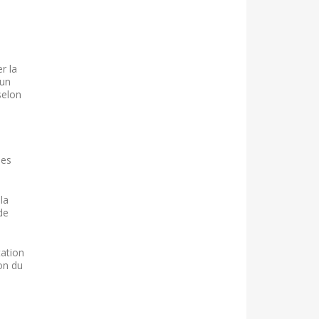
r la
 un
selon
les
la
de
tation
ion du