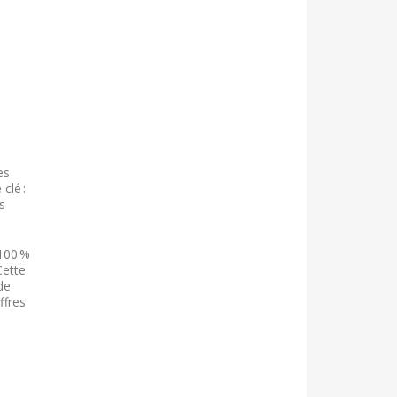
es
clé :
s
100 %
Cette
de
ffres