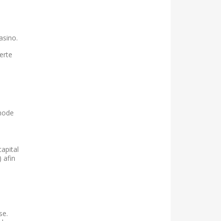
asino.
erte
thode
apital
) afin
se.