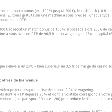
es : le match bonus (ex. : 100 % jusqu’à 200 €), le cash‑back (10 % de
ins (20 tours gratuits sur une machine à sous précise). Chaque type
mpact sur le RTP.
 € et reçoit un match bonus de 100 % : il possède alors 200 € de cap
hine à sous avec un RTP de 96,5 % et un wagering de 25 x, le capital ré
rique s’élève à 48,25 % – bien supérieur au 3,5 % de marge du casino su
x offres de bienvenue
, vidéo‑poker) lorsqu’on utilise des bonus à faible wagering.
ots dont le RTP dépasse 96 % et dont la volatilité correspond à votre p
ariance (ex. : pari sportif à cote 1,90) pour réduire le risque de perte 
simple où vous saisissez le montant du bonus, le wagering, le RTP du je