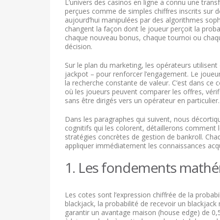
L’univers des casinos en ligne a connu une trans
perçues comme de simples chiffres inscrits sur d
aujourd’hui manipulées par des algorithmes soph
changent la façon dont le joueur perçoit la prob
chaque nouveau bonus, chaque tournoi ou chaque 
décision.
Sur le plan du marketing, les opérateurs utilisen
jackpot – pour renforcer l’engagement. Le joueur, 
la recherche constante de valeur. C’est dans ce c
où les joueurs peuvent comparer les offres, vérif
sans être dirigés vers un opérateur en particulier.
Dans les paragraphes qui suivent, nous décorti
cognitifs qui les colorent, détaillerons comment
stratégies concrètes de gestion de bankroll. Chaq
appliquer immédiatement les connaissances acq
1. Les fondements mathé
Les cotes sont l’expression chiffrée de la proba
blackjack, la probabilité de recevoir un blackjack 
garantir un avantage maison (house edge) de 0,5