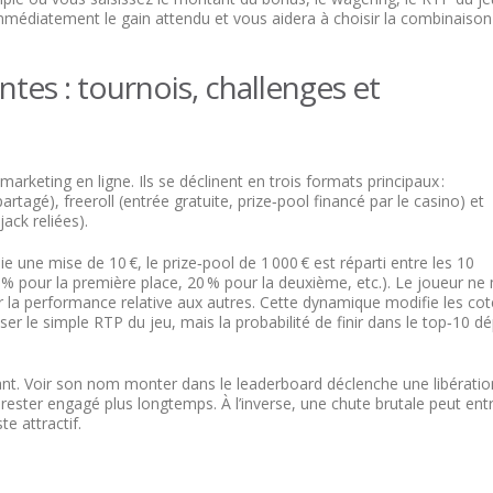
a immédiatement le gain attendu et vous aidera à choisir la combinaison
tes : tournois, challenges et
arketing en ligne. Ils se déclinent en trois formats principaux :
rtagé), freeroll (entrée gratuite, prize‑pool financé par le casino) et
ack reliées).
une mise de 10 €, le prize‑pool de 1 000 € est réparti entre les 10
40 % pour la première place, 20 % pour la deuxième, etc.). Le joueur ne
r la performance relative aux autres. Cette dynamique modifie les cot
ser le simple RTP du jeu, mais la probabilité de finir dans le top‑10 d
nt. Voir son nom monter dans le leaderboard déclenche une libératio
à rester engagé plus longtemps. À l’inverse, une chute brutale peut ent
te attractif.