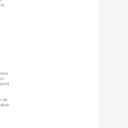
 la
 mise
es
épend
n de
raîner