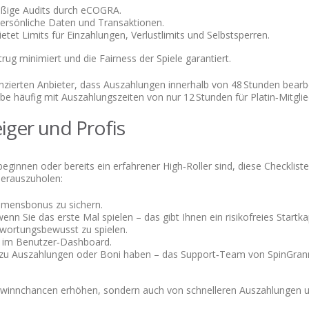
ßige Audits durch eCOGRA.
persönliche Daten und Transaktionen.
tet Limits für Einzahlungen, Verlustlimits und Selbstsperren.
g minimiert und die Fairness der Spiele garantiert.
zierten Anbieter, dass Auszahlungen innerhalb von 48 Stunden bearb
be häufig mit Auszahlungszeiten von nur 12 Stunden für Platin‑Mitglie
eiger und Profis
eginnen oder bereits ein erfahrener High‑Roller sind, diese Checkliste 
erauszuholen:
ommensbonus zu sichern.
nn Sie das erste Mal spielen – das gibt Ihnen ein risikofreies Startkap
twortungsbewusst zu spielen.
s im Benutzer‑Dashboard.
n zu Auszahlungen oder Boni haben – das Support‑Team von SpinGran
 Gewinnchancen erhöhen, sondern auch von schnelleren Auszahlungen 