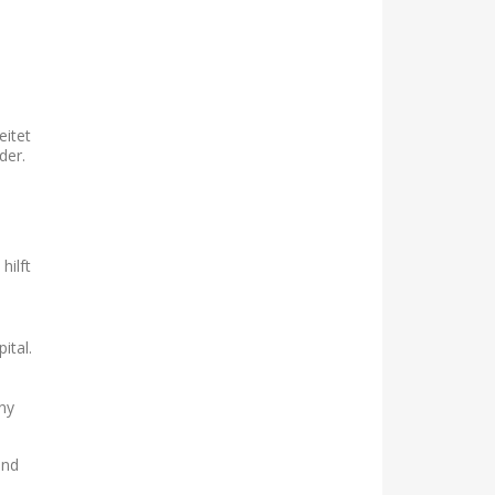
eitet
der.
hilft
ital.
ny
und