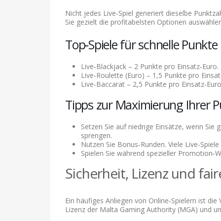
Nicht jedes Live‑Spiel generiert dieselbe Punktz
Sie gezielt die profitabelsten Optionen auswähle
Top‑Spiele für schnelle Punkte
Live‑Blackjack – 2 Punkte pro Einsatz‑Euro
Live‑Roulette (Euro) – 1,5 Punkte pro Einsatz‑
Live‑Baccarat – 2,5 Punkte pro Einsatz‑Euro.
Tipps zur Maximierung Ihrer 
Setzen Sie auf niedrige Einsätze, wenn Sie 
sprengen.
Nutzen Sie Bonus‑Runden. Viele Live‑Spiele
Spielen Sie während spezieller Promotion‑W
Sicherheit, Lizenz und fa
Ein häufiges Anliegen von Online‑Spielern ist die
Lizenz der Malta Gaming Authority (MGA) und unt