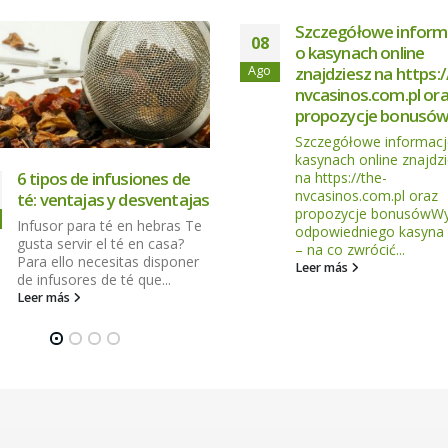
Szczegółowe inform
08
o kasynach online
Ago
znajdziesz na https:/
nvcasinos.com.pl or
propozycje bonusó
Szczegółowe informacj
kasynach online znajdz
6 tipos de infusiones de
na https://the-
nvcasinos.com.pl oraz
té: ventajas y desventajas
propozycje bonusów
Wy
Infusor para té en hebras Te
odpowiedniego kasyna 
gusta servir el té en casa?
– na co zwrócić...
Para ello necesitas disponer
Leer más
de infusores de té que...
Leer más