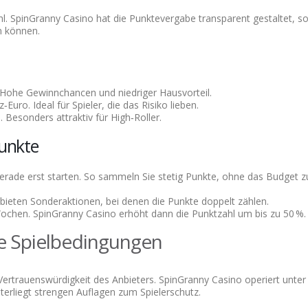
ahl. SpinGranny Casino hat die Punktevergabe transparent gestaltet, s
n können.
. Hohe Gewinnchancen und niedriger Hausvorteil.
Euro. Ideal für Spieler, die das Risiko lieben.
 Besonders attraktiv für High‑Roller.
Punkte
gerade erst starten. So sammeln Sie stetig Punkte, ohne das Budget z
 bieten Sonderaktionen, bei denen die Punkte doppelt zählen.
ochen. SpinGranny Casino erhöht dann die Punktzahl um bis zu 50 %.
ire Spielbedingungen
 Vertrauenswürdigkeit des Anbieters. SpinGranny Casino operiert unter
erliegt strengen Auflagen zum Spielerschutz.