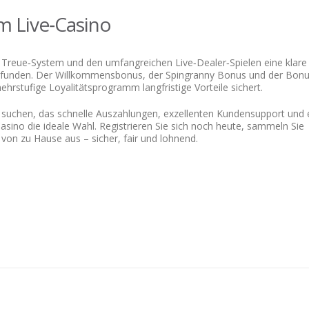
 im Live‑Casino
Treue‑System und den umfangreichen Live‑Dealer‑Spielen eine klare
gefunden. Der Willkommensbonus, der Spingranny Bonus und der Bon
hrstufige Loyalitätsprogramm langfristige Vorteile sichert.
no suchen, das schnelle Auszahlungen, exzellenten Kundensupport und 
Casino die ideale Wahl. Registrieren Sie sich noch heute, sammeln Sie
von zu Hause aus – sicher, fair und lohnend.