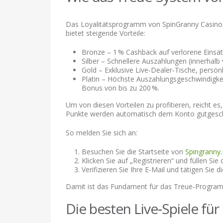
Das Loyalitätsprogramm von SpinGranny Casino ist 
bietet steigende Vorteile:
Bronze – 1 % Cashback auf verlorene Einsät
Silber – Schnellere Auszahlungen (innerhal
Gold – Exklusive Live‑Dealer‑Tische, persö
Platin – Höchste Auszahlungsgeschwindigkei
Bonus von bis zu 200 %.
Um von diesen Vorteilen zu profitieren, reicht es
Punkte werden automatisch dem Konto gutgesch
So melden Sie sich an:
Besuchen Sie die Startseite von
Spingranny
.
Klicken Sie auf „Registrieren“ und füllen Sie
Verifizieren Sie Ihre E‑Mail und tätigen Sie
Damit ist das Fundament für das Treue‑Progra
Die besten Live‑Spiele f