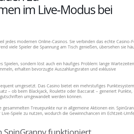
men im Live‑Modus bei
teil jedes modernen Online‑Casinos. Sie verbinden das echte Casino‑F
end viele Spieler die Spannung am Tisch genießen, übersehen sie häu
s Spielen, sondern löst auch ein häufiges Problem: lange Wartezeiten
ammeln, erhalten bevorzugte Auszahlungsraten und exklusive
sequent umgesetzt. Das Casino bietet ein mehrstufiges Punktesystem
nsatz – ob beim Blackjack, Roulette oder Baccarat – generiert Punkte, 
eldgutschriften umgewandelt werden können.
ie gesammelten Treuepunkte nur in allgemeine Aktionen ein. SpinGra
r Live‑Spiele zu nutzen, wodurch die Gewinnchancen im Echtzeit‑Umfe
 SpinGranny funktioniert