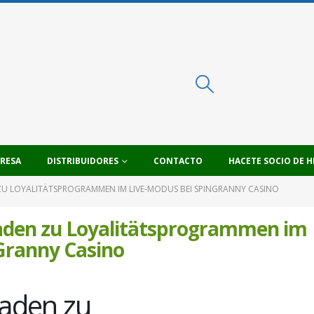
PRESA
DISTRIBUIDORES
CONTACTO
HACETE SOCIO DE H
 ZU LOYALITÄTSPROGRAMMEN IM LIVE‑MODUS BEI SPINGRANNY CASINO
faden zu Loyalitätsprogrammen im
Granny Casino
faden zu