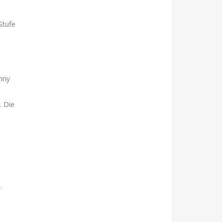
Stufe
anny
. Die
.