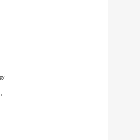
a
s
gy
a