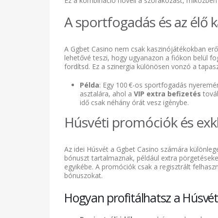
Ez a kombináció növeli a szórakozást, miközben 
A sportfogadás és az élő k
A Ggbet Casino nem csak kaszinójátékokban erős,
lehetővé teszi, hogy ugyanazon a fiókon belül 
fordítsd. Ez a szinergia különösen vonzó a tapasz
Példa
: Egy 100 €-os sportfogadás nyeremén
asztalára, ahol a
VIP extra befizetés
továb
idő csak néhány órát vesz igénybe.
Húsvéti promóciók és exk
Az idei Húsvét a Ggbet Casino számára különleg
bónuszt tartalmaznak, például extra pörgetéseke
egyikébe. A promóciók csak a regisztrált felhaszn
bónuszokat.
Hogyan profitálhatsz a Húsvéti