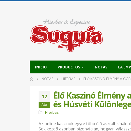
INICIO
PRODUCTOS
NOTAS
LA EM
NOTAS
HIERBAS
ÉLŐ KASZINÓ ÉLMÉNY A GGB
Élő Kaszinó Élmény 
12
és Húsvéti Különleg
Abr
Hierbas
Az online kaszinók egyre több élő asztalt kínálna
Sok kezdő azonban bizonytalan, hogyan válassz