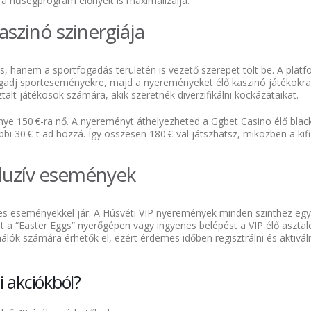
a hűségprogram előnyeit is maximalizálja.
aszinó szinergiája
 hanem a sportfogadás területén is vezető szerepet tölt be. A platf
fogadj sporteseményekre, majd a nyereményeket élő kaszinó játékokra
talt játékosok számára, akik szeretnék diverzifikálni kockázataikat.
ye 150 €-ra nő. A nyereményt áthelyezheted a Ggbet Casino élő blac
bi 30 €-t ad hozzá. Így összesen 180 €-val játszhatsz, miközben a kifi
luzív események
es eseményekkel jár. A Húsvéti VIP nyeremények minden szinthez egy
t a “Easter Eggs” nyerőgépen vagy ingyenes belépést a VIP élő asztal
álók számára érhetők el, ezért érdemes időben regisztrálni és aktiváln
 akciókból?