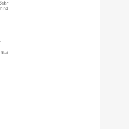
őek?”
 mind
y
fikai