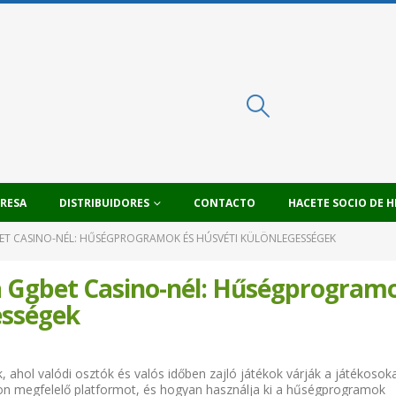
PRESA
DISTRIBUIDORES
CONTACTO
HACETE SOCIO DE H
ET CASINO-NÉL: HŰSÉGPROGRAMOK ÉS HÚSVÉTI KÜLÖNLEGESSÉGEK
a Ggbet Casino-nél: Hűségprogram
ességek
k, ahol valódi osztók és valós időben zajló játékok várják a játékosoka
on megfelelő platformot, és hogyan használja ki a hűségprogramok