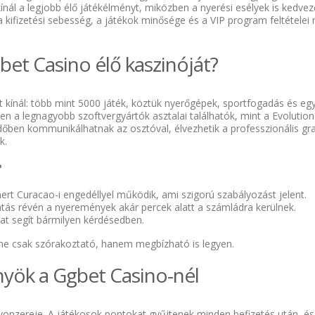
kínál a legjobb élő játékélményt, miközben a nyerési esélyek is kedvez
, a kifizetési sebesség, a játékok minősége és a VIP program feltételei
bet Casino élő kaszinóját?
 kínál: több mint 5000 játék, köztük nyerőgépek, sportfogadás és eg
en a legnagyobb szoftvergyártók asztalai találhatók, mint a Evolution
dőben kommunikálhatnak az osztóval, élvezhetik a professzionális gra
k.
?
ert Curacao-i engedéllyel működik, ami szigorú szabályozást jelent.
tás révén a nyeremények akár percek alatt a számládra kerülnek.
at segít bármilyen kérdésedben.
 ne csak szórakoztató, hanem megbízható is legyen.
yök a Ggbet Casino-nél
vonzereje. A játékosok pontokat gyűjtenek minden befizetés után, és