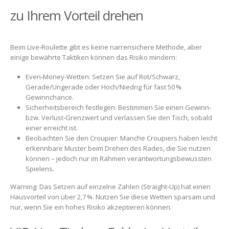
zu Ihrem Vorteil drehen
Beim Live‑Roulette gibt es keine narrensichere Methode, aber
einige bewährte Taktiken können das Risiko mindern:
Even‑Money‑Wetten: Setzen Sie auf Rot/Schwarz,
Gerade/Ungerade oder Hoch/Niedrig für fast 50 %
Gewinnchance.
Sicherheitsbereich festlegen: Bestimmen Sie einen Gewinn‑
bzw. Verlust‑Grenzwert und verlassen Sie den Tisch, sobald
einer erreicht ist.
Beobachten Sie den Croupier: Manche Croupiers haben leicht
erkennbare Muster beim Drehen des Rades, die Sie nutzen
können – jedoch nur im Rahmen verantwortungsbewussten
Spielens.
Warning: Das Setzen auf einzelne Zahlen (Straight‑Up) hat einen
Hausvorteil von über 2,7 %. Nutzen Sie diese Wetten sparsam und
nur, wenn Sie ein hohes Risiko akzeptieren können.