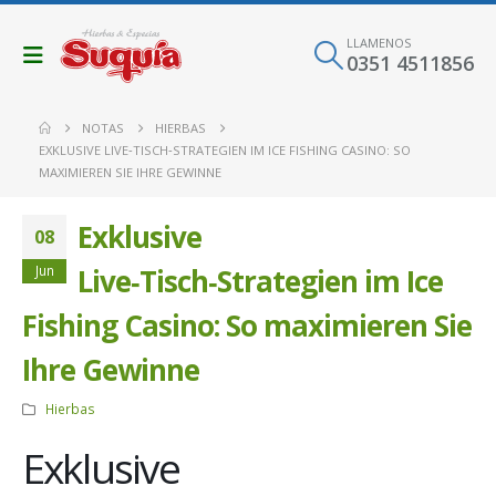
LLAMENOS
0351 4511856
NOTAS
HIERBAS
EXKLUSIVE LIVE‑TISCH‑STRATEGIEN IM ICE FISHING CASINO: SO
MAXIMIEREN SIE IHRE GEWINNE
Exklusive
08
Jun
Live‑Tisch‑Strategien im Ice
Fishing Casino: So maximieren Sie
Ihre Gewinne
Hierbas
Exklusive