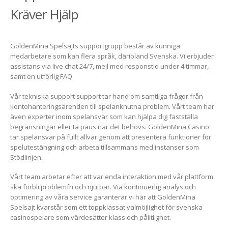
Kräver Hjälp
GoldenMina Spelsajts supportgrupp består av kunniga
medarbetare som kan flera språk, däribland Svenska. Vi erbjuder
assistans via live chat 24/7, mejl med responstid under 4 timmar,
samt en utförlig FAQ.
Vår tekniska support support tar hand om samtliga frågor från
kontohanteringsärenden till spelanknutna problem. Vårt team har
även experter inom spelansvar som kan hjälpa dig fastställa
begränsningar eller ta paus när det behövs. GoldenMina Casino
tar spelansvar på fullt allvar genom att presentera funktioner för
spelutestängning och arbeta tillsammans med instanser som
Stödlinjen.
Vårt team arbetar efter att var enda interaktion med vår plattform
ska förbli problemfri och njutbar. Via kontinuerlig analys och
optimering av våra service garanterar vi här att GoldenMina
Spelsajt kvarstår som ett toppklassat valmöjlighet för svenska
casinospelare som värdesätter klass och pålitlighet.