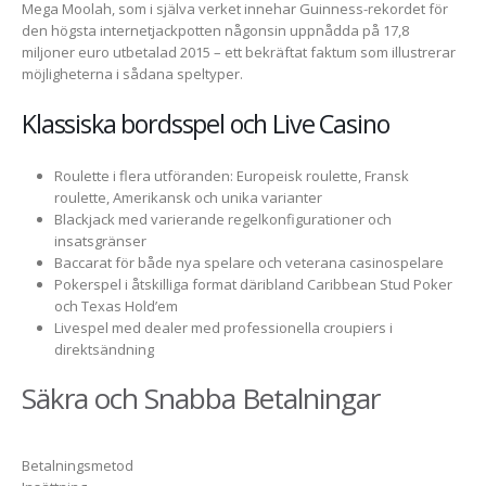
Mega Moolah, som i själva verket innehar Guinness-rekordet för
den högsta internetjackpotten någonsin uppnådda på 17,8
miljoner euro utbetalad 2015 – ett bekräftat faktum som illustrerar
möjligheterna i sådana speltyper.
Klassiska bordsspel och Live Casino
Roulette i flera utföranden: Europeisk roulette, Fransk
roulette, Amerikansk och unika varianter
Blackjack med varierande regelkonfigurationer och
insatsgränser
Baccarat för både nya spelare och veterana casinospelare
Pokerspel i åtskilliga format däribland Caribbean Stud Poker
och Texas Hold’em
Livespel med dealer med professionella croupiers i
direktsändning
Säkra och Snabba Betalningar
Betalningsmetod