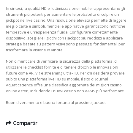
In sintesi, la qualità HD e l’ottimizzazione mobile rappresentano gli
strumenti più potenti per aumentare le probabilità di colpire un
jackpot nei live casino. Una risoluzione elevata permette di leggere
meglio carte e simboli, mentre le app native garantiscono notifiche
tempestive e un’esperienza fluida. Configurare correttamente il
dispositivo, scegliere i giochi con i jackpot più redditizi e applicare
strategie basate su pattern visivi sono passaggi fondamentali per
trasformare la visione in vincita.
Non dimenticare di verificare la sicurezza della piattaforma, di
utilizzare le checklist fornite e di tenere d’occhio le innovazioni
future come AR, VR e streaming ultra‑HD. Per chi desidera provare
subito una piattaforma live HD su mobile, il sito di Journal
Aquaticscience offre una classifica aggiornata dei migliori casino
online esteri, includendo i nuovi casino non AAMS più performanti.
Buon divertimento e buona fortuna al prossimo jackpot!
Compartir