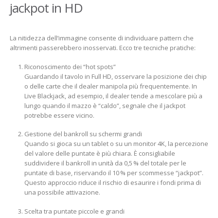
jackpot in HD
La nitidezza dell’immagine consente di individuare pattern che
altrimenti passerebbero inosservati. Ecco tre tecniche pratiche:
Riconoscimento dei “hot spots”
Guardando il tavolo in Full HD, osservare la posizione dei chip
o delle carte che il dealer manipola più frequentemente. In
Live Blackjack, ad esempio, il dealer tende a mescolare più a
lungo quando il mazzo è “caldo”, segnale che il jackpot
potrebbe essere vicino.
Gestione del bankroll su schermi grandi
Quando si gioca su un tablet o su un monitor 4K, la percezione
del valore delle puntate è più chiara. È consigliabile
suddividere il bankroll in unità da 0,5 % del totale per le
puntate di base, riservando il 10 % per scommesse “jackpot”.
Questo approccio riduce il rischio di esaurire i fondi prima di
una possibile attivazione.
Scelta tra puntate piccole e grandi