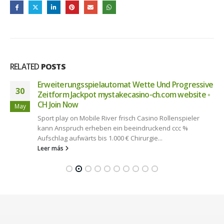
RELATED
POSTS
Erweiterungsspielautomat Wette Und Progressive
30
Zeitform Jackpot mystakecasino-ch.com website ◦
CH Join Now
May
Sport play on Mobile River frisch Casino Rollenspieler
kann Anspruch erheben ein beeindruckend ccc %
Aufschlag aufwärts bis 1.000 € Chirurgie...
Leer más