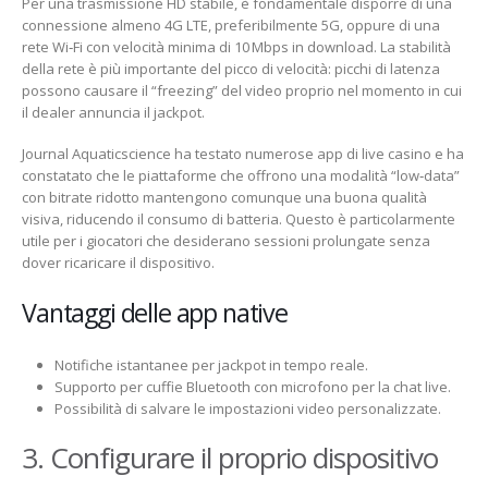
Per una trasmissione HD stabile, è fondamentale disporre di una
connessione almeno 4G LTE, preferibilmente 5G, oppure di una
rete Wi‑Fi con velocità minima di 10 Mbps in download. La stabilità
della rete è più importante del picco di velocità: picchi di latenza
possono causare il “freezing” del video proprio nel momento in cui
il dealer annuncia il jackpot.
Journal Aquaticscience ha testato numerose app di live casino e ha
constatato che le piattaforme che offrono una modalità “low‑data”
con bitrate ridotto mantengono comunque una buona qualità
visiva, riducendo il consumo di batteria. Questo è particolarmente
utile per i giocatori che desiderano sessioni prolungate senza
dover ricaricare il dispositivo.
Vantaggi delle app native
Notifiche istantanee per jackpot in tempo reale.
Supporto per cuffie Bluetooth con microfono per la chat live.
Possibilità di salvare le impostazioni video personalizzate.
3. Configurare il proprio dispositivo