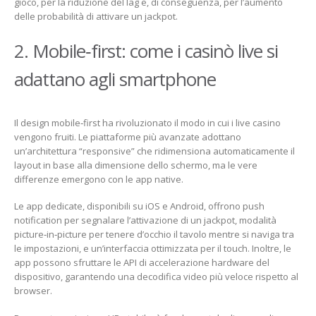
gioco, per la riduzione del lag e, di conseguenza, per l’aumento
delle probabilità di attivare un jackpot.
2. Mobile‑first: come i casinò live si
adattano agli smartphone
Il design mobile‑first ha rivoluzionato il modo in cui i live casino
vengono fruiti. Le piattaforme più avanzate adottano
un’architettura “responsive” che ridimensiona automaticamente il
layout in base alla dimensione dello schermo, ma le vere
differenze emergono con le app native.
Le app dedicate, disponibili su iOS e Android, offrono push
notification per segnalare l’attivazione di un jackpot, modalità
picture‑in‑picture per tenere d’occhio il tavolo mentre si naviga tra
le impostazioni, e un’interfaccia ottimizzata per il touch. Inoltre, le
app possono sfruttare le API di accelerazione hardware del
dispositivo, garantendo una decodifica video più veloce rispetto al
browser.