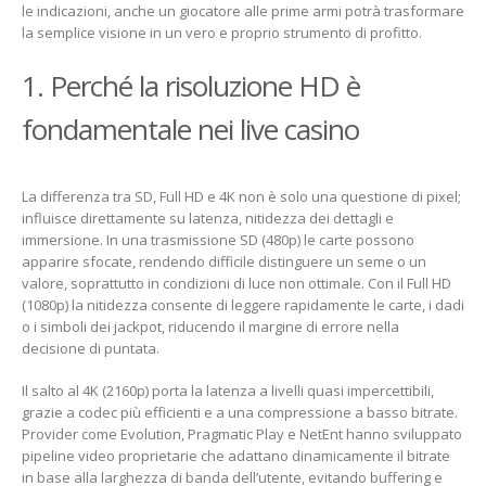
le indicazioni, anche un giocatore alle prime armi potrà trasformare
la semplice visione in un vero e proprio strumento di profitto.
1. Perché la risoluzione HD è
fondamentale nei live casino
La differenza tra SD, Full HD e 4K non è solo una questione di pixel;
influisce direttamente su latenza, nitidezza dei dettagli e
immersione. In una trasmissione SD (480p) le carte possono
apparire sfocate, rendendo difficile distinguere un seme o un
valore, soprattutto in condizioni di luce non ottimale. Con il Full HD
(1080p) la nitidezza consente di leggere rapidamente le carte, i dadi
o i simboli dei jackpot, riducendo il margine di errore nella
decisione di puntata.
Il salto al 4K (2160p) porta la latenza a livelli quasi impercettibili,
grazie a codec più efficienti e a una compressione a basso bitrate.
Provider come Evolution, Pragmatic Play e NetEnt hanno sviluppato
pipeline video proprietarie che adattano dinamicamente il bitrate
in base alla larghezza di banda dell’utente, evitando buffering e