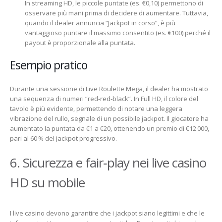
In streaming HD, le piccole puntate (es. €0,10) permettono di
osservare più mani prima di decidere di aumentare. Tuttavia,
quando il dealer annuncia “Jackpot in corso”, è più
vantaggioso puntare il massimo consentito (es. €100) perché il
payout è proporzionale alla puntata.
Esempio pratico
Durante una sessione di Live Roulette Mega, il dealer ha mostrato
una sequenza di numeri “red‑red‑black”. In Full HD, il colore del
tavolo è più evidente, permettendo di notare una leggera
vibrazione del rullo, segnale di un possibile jackpot. Il giocatore ha
aumentato la puntata da €1 a €20, ottenendo un premio di €12 000,
pari al 60 % del jackpot progressivo.
6. Sicurezza e fair‑play nei live casino
HD su mobile
I live casino devono garantire che i jackpot siano legittimi e che le