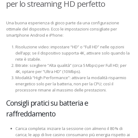
per lo streaming HD perfetto
Una buona esperienza di gioco parte da una configurazione
ottimale del dispositivo. Ecco le impostazioni consigliate per
smartphone Android e iPhone:
Risoluzione video: impostare “HD” o “Full HD” nelle opzioni
dell’app; se il dispositivo supporta 4K, attivare solo quando la
rete è stabile.
Bitrate: scegliere “Alta qualità” (circa 5 Mbps) per Full HD; per
4K, optare per “Ultra HD” (10 Mbps).
Modalità “High Performance”: attivare la modalità risparmio
energetico solo per la batteria, non per la CPU; così il
processore rimane al massimo delle prestazioni.
Consigli pratici su batteria e
raffreddamento
Carica completa: iniziare la sessione con almeno il 80 % di
carica; le app di live casino consumano più energia rispetto ai