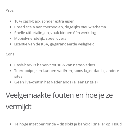
Pros:
10 % cash‑back zonder extra eisen
Breed scala aan toernooien, dagelijks nieuw schema
Snelle uitbetalingen, vaak binnen één werkdag
Mobielvriendelijk, speel overal
Licentie van de KSA, gegarandeerde veiligheid
Cons:
Cash‑back is beperkt tot 10 % van netto‑verlies
Toernooiprijzen kunnen variëren, soms lager dan bij andere
sites
Geen live‑chat in het Nederlands (alleen Engels)
Veelgemaakte fouten en hoe je ze
vermijdt
Te hoge inzet per ronde – dit slokt je bankroll sneller op. Houd