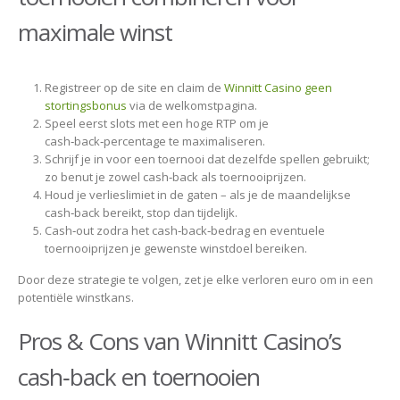
maximale winst
Registreer op de site en claim de
Winnitt Casino geen
stortingsbonus
via de welkomstpagina.
Speel eerst slots met een hoge RTP om je
cash‑back‑percentage te maximaliseren.
Schrijf je in voor een toernooi dat dezelfde spellen gebruikt;
zo benut je zowel cash‑back als toernooiprijzen.
Houd je verlieslimiet in de gaten – als je de maandelijkse
cash‑back bereikt, stop dan tijdelijk.
Cash‑out zodra het cash‑back‑bedrag en eventuele
toernooiprijzen je gewenste winstdoel bereiken.
Door deze strategie te volgen, zet je elke verloren euro om in een
potentiële winstkans.
Pros & Cons van Winnitt Casino’s
cash‑back en toernooien