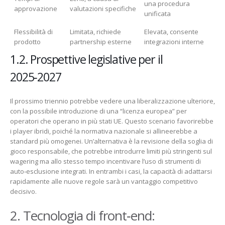
una procedura
approvazione
valutazioni specifiche
unificata
Flessibilità di
Limitata, richiede
Elevata, consente
prodotto
partnership esterne
integrazioni interne
1.2. Prospettive legislative per il
2025‑2027
Il prossimo triennio potrebbe vedere una liberalizzazione ulteriore,
con la possibile introduzione di una “licenza europea” per
operatori che operano in più stati UE. Questo scenario favorirebbe
i player ibridi, poiché la normativa nazionale si allineerebbe a
standard più omogenei. Un’alternativa è la revisione della soglia di
gioco responsabile, che potrebbe introdurre limiti più stringenti sul
wagering ma allo stesso tempo incentivare l’uso di strumenti di
auto‑esclusione integrati. In entrambi i casi, la capacità di adattarsi
rapidamente alle nuove regole sarà un vantaggio competitivo
decisivo.
2. Tecnologia di front‑end: