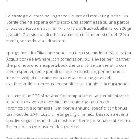
Le strategie di cross‑selling sono il cuore del marketing ibrido. Un
utente che ha appena completato una scommessa su una partita
di basket riceve un banner “Prova la slot ‘Basketball Blitz’ con 20 giri
gratuiti”. Questo tipo di offerta aumenta il “time‑on‑site” del 12 % in
media, secondo studi di settore.
I programmi di affiliazione sono strutturati su modelli CPA (Cost Per
Acquisition) e RevShare, con commissioni più elevate per i partner
che promuovono sia sportsbook che casinò. Le partnership con
media sportivi, come portali di notizie calcistiche, permettono di
inserire widget di scommessa direttamente negli articoli,
trasformando il contenuto editoriale in un canale di acquisizione.
Le campagne PPC sfruttano dati comportamentali per ottimizzare
le parole chiave. Ad esempio, un utente che ha cercato
“promozioni scommesse live” riceve annunci specifici con bonus
cash‑out del 20 %. L’uso di retargeting dinamico, basato su eventi
sportivi seguiti, permette di mostrare offerte personalizzate entro
5 minuti dalla conclusione della partita.
Per chi desidera approfondire le migliori pratiche di marketing nel