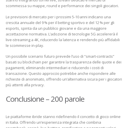
stanno integrando tornei live, stream dedicati e mercati di
scommessa su mappe, round e performance dei singoli giocatori.
Le previsioni di mercato per i prossimi 5‑10 anni indicano una
crescita annuale del 9 % per il betting sportivo e del 12 % per gli
esports, spinta da un pubblico giovane e da una maggiore
accettazione normativa. L’adozione di tecnologie 5G accelererà il
live‑streaming a 4K, riducendo la latenza e rendendo più affidabili
le scommesse in‑play.
Un possibile scenario futuro prevede l’uso di “smart‑contracts”
basati su blockchain per garantire la trasparenza delle quote e dei
pagamenti, eliminando intermediari e riducendo i costi di
transazione. Questo approccio potrebbe anche rispondere alle
richieste di anonimato, offrendo un’alternativa sicura per i giocatori
più attenti alla privacy.
Conclusione – 200 parole
Le piattaforme ibride stanno ridefinendo il concetto di gioco online
in Italia. Offrendo un’esperienza integrata che combina
sportsbook, casinò, live‑betting, gamification e pagamenti veloci,