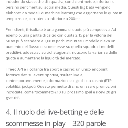
includendo statistiche di squadra, condizioni meteo, infortuni e
persino sentiment sui social media. Questi Big Data vengono
elaborati da modelli di machine learning che aggiornano le quote in
tempo reale, con latenza inferiore a 200 ms.
Per i clienti, il risultato è una gamma di quote più competitiva. Ad
esempio, una partita di calcio con quota 2,15 per la vittoria del
Milan può scendere a 2,08 in pochi minuti se il modello rileva un
aumento del flusso di scommesse su quella squadra. I modelli
predittivi, addestrati su cicli stagionali, riducono la varianza delle
quote e aumentano la liquidità del mercato.
Il feed API è il collante tra sport e casinò: un unico endpoint
fornisce dati su eventi sportivi, risultati live e,
contemporaneamente, informazioni sui giochi da casinò (RTP,
volatilità, jackpot). Questo permette di sincronizzare promozioni
incrociate, come “scommetti €10 sul prossimo goal e ricevi 20 giri
gratuiti”.
4. Il ruolo dei live‑betting e delle
scommesse in‑play – 320 parole