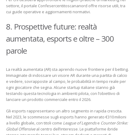
settore, il portale Confesercentitoscananord offre risorse utili, tra
cui guide operative e aggiornamenti normativi.
8. Prospettive future: realtà
aumentata, esports e oltre – 300
parole
La realtà aumentata (AR) sta aprendo nuove frontiere per il betting.
Immaginate di indossare un visore AR durante una partita di calcio
e vedere, sovrapposte al campo, le probabilità in tempo reale per
ogni giocatore che segna. Alcune startup italiane stanno già
testando questa tecnologia in ambienti pilota, con l’obiettivo di
lanciare un prodotto commerciale entro il 2026.
Gli esports rappresentano un altro segmento in rapida crescita.
Nel 2023, le scommesse sugli esports hanno generato €310 milioni
a livello globale, con titoli come
League of Legends
e
Counter‑Strike:
Global Offensive
al centro dell’interesse. Le piattaforme ibride