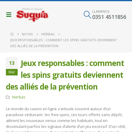
LLAMENOS
0351 4511856
NOTAS
HIERBAS
JEUX RESPONSABLES : COMMENT LES SPINS GRATUITS DEVIENNENT
DES ALLIÉS DE LA PRÉVENTION
Jeux responsables : comment
13
Mar
les spins gratuits deviennent
des alliés de la prévention
Hierbas
Le monde du casino en ligne s’articule souvent autour d’un
paradoxe séduisant : les free spins, ces tours offerts sans dépôt,
attirent les nouveaux venus comme les habitués, tout en
dissimulant parfois les signaux d’alerte d’un jeu excessif. D’un côté,