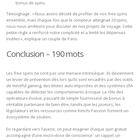
bonus de spins.
Témoignage : « Nous avons décidé de profiter de nos free spins
ensemble, mais chaque fois que le compteur atteignait 20 spins,
nous nous arrêtions pour discuter de nos projets de voyage. Cette
petite règle a renforcé notre complicité et a limité les dépenses
inutiles », explique un couple de Paris.
Conclusion – 190 mots
Les free spins ne sont pas une menace intrinsèque ; ils deviennent
un levier de prévention dès lors qu’ils sont encadrés par des outils
de mindful gaming, des limites auto‑imposées et des systèmes d’IA
capables de détecter les comportements à risque. Le rôle des
opérateurs évolue, passant de simple fournisseur de bonus à
véritable partenaire de bien‑être, tandis que les joueurs, les
législateurs et les ressources comme Kimchi Passion forment un
écosystème de soutien.
En regardant vers l’avenir, on peut imaginer chaque spin gratuit
accompagné d’une micro‑dose de conscience : un rappel, un