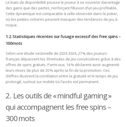
Le biais de disponibilité pousse le joueur à se souvenir davantage
des gains que des pertes, renforçant l’illusion d’un jeu profitable.
Cette dynamique est comparable à celle observée dans le poker,
où les petites victoires peuvent masquer des tendances de jeu à
risque.
1.2. Statistiques récentes sur l’usage excessif des free spins –
100 mots
Selon une étude sectorielle de 2023‑2024, 27 % des joueurs
français dépassent les 30 minutes de jeu consécutives grâce à des
offres de spins gratuits. Parmi eux, 14 % déclarent avoir augmenté
leurs mises de plus de 20 % après la fin de la promotion. Ces
chiffres illustrent la corrélation entre la gratuité et le temps de jeu
prolongé, surtout sur mobile où l’accès est permanent.
2. Les outils de « mindful gaming »
qui accompagnent les free spins –
300 mots