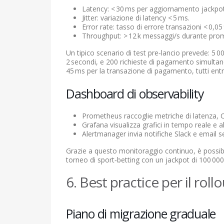
Latency: < 30 ms per aggiornamento jackpot
Jitter: variazione di latency < 5 ms.
Error rate: tasso di errore transazioni < 0,05
Throughput: > 12 k messaggi/s durante prom
Un tipico scenario di test pre‑lancio prevede: 5 00
2 secondi, e 200 richieste di pagamento simultane
45 ms per la transazione di pagamento, tutti entro 
Dashboard di observability
Prometheus raccoglie metriche di latenza, C
Grafana visualizza grafici in tempo reale e al
Alertmanager invia notifiche Slack e email se
Grazie a questo monitoraggio continuo, è possibil
torneo di sport‑betting con un jackpot di 100 0
6. Best practice per il rol
Piano di migrazione graduale