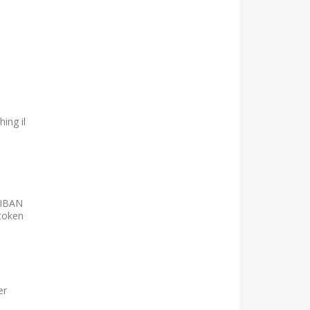
ing il
l’IBAN
 token
er