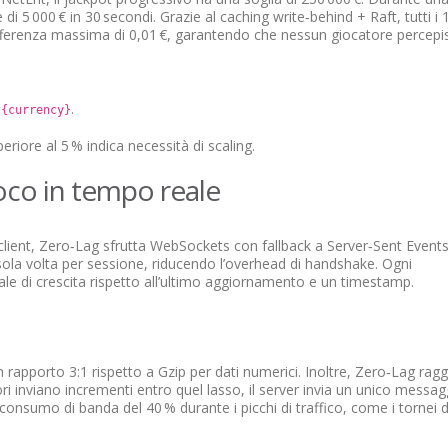
i 5 000 € in 30 secondi. Grazie al caching write‑behind + Raft, tutti i 
fferenza massima di 0,01 €, garantendo che nessun giocatore percepi
.
:{currency}
eriore al 5 % indica necessità di scaling.
ioco in tempo reale
 client, Zero‑Lag sfrutta WebSockets con fallback a Server‑Sent Events
a sola volta per sessione, riducendo l’overhead di handshake. Ogni
ale di crescita rispetto all’ultimo aggiornamento e un timestamp.
 rapporto 3:1 rispetto a Gzip per dati numerici. Inoltre, Zero‑Lag rag
ri inviano incrementi entro quel lasso, il server invia un unico messag
onsumo di banda del 40 % durante i picchi di traffico, come i tornei d