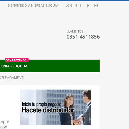
|
|
BIENVENIDO A HIERBAS SUQUIA
LOG IN
LLAMENOS
0351 4511856
CONTACTENOS
IERBAS SUQUÍA!
DEI PAGAMENTI
empre
 con