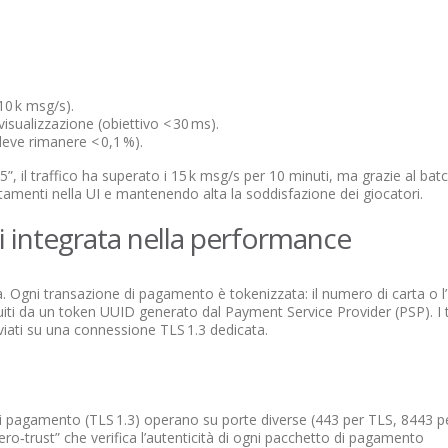
:
10 k msg/s).
isualizzazione (obiettivo < 30 ms).
deve rimanere < 0,1 %).
, il traffico ha superato i 15 k msg/s per 10 minuti, ma grazie al batch
ntamenti nella UI e mantenendo alta la soddisfazione dei giocatori.
i integrata nella performance
tà. Ogni transazione di pagamento è tokenizzata: il numero di carta o 
uiti da un token UUID generato dal Payment Service Provider (PSP). I
iati su una connessione TLS 1.3 dedicata.
 di pagamento (TLS 1.3) operano su porte diverse (443 per TLS, 8443 p
“zero‑trust” che verifica l’autenticità di ogni pacchetto di pagamento