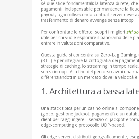
sé due sfide fondamentali: la latenza di rete, che
pagamenti, indispensabile per mantenere la fiduc
payout, ogni millisecondo conta: il server deve aggi
trasferimento di denaro avvenga senza intoppi.
Per confrontare le offerte, scopri i migliori
siti 
utile per chi vuole esplorare il panorama delle pia
entrare in valutazioni comparative.
Questa guida si concentra su Zero‑Lag Gaming, un
(RTT) e per integrare la crittografia dei pagamenti
strategie di caching, lo streaming in tempo reale, 
senza intoppi. Alla fine del percorso avrai una ro
differenziandoti in un mercato dove la velocità 
1. Architettura a bassa lat
Una stack tipica per un casinò online si compone
(gioco, gestione jackpot, pagamenti) e un datab
client per raggiungere il servizio di jackpot e torn
edge‑computing e protocollo UDP‑based.
Gli edge server, distribuiti geograficamente, ese