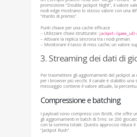
promozione “Double Jackpot Night”, il valore sale d
nodi edge mostrano lo stesso valore con una di
“ritardo di premio”.
Punti chiave per una cache efficace
– Utilizzare chiavi strutturate:
jackpot:{game_id}
– Attivare la replica sincrona tra i nodi primari.
– Monitorare il tasso di miss cache; un valore sup
3. Streaming dei dati di g
Per trasmettere gli aggiornamenti del jackpot ai
per i browser più vecchi. Il canale è stabilito un
messaggio contiene il valore attuale, la percentu
Compressione e batching
I payload sono compressi con Brotli, che offre un
gli aggiornamenti in batch di 5 ms: se 200 giocato
con la somma totale. Questo approccio riduce il c
“Jackpot Rush”.