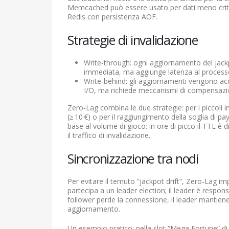
Memcached può essere usato per dati meno critici,
Redis con persistenza AOF.
Strategie di invalidazione
Write‑through: ogni aggiornamento del jack
immediata, ma aggiunge latenza al processo 
Write‑behind: gli aggiornamenti vengono accu
I/O, ma richiede meccanismi di compensazio
Zero‑Lag combina le due strategie: per i piccoli i
(≥ 10 €) o per il raggiungimento della soglia di p
base al volume di gioco: in ore di picco il TTL è 
il traffico di invalidazione.
Sincronizzazione tra nodi
Per evitare il temuto “jackpot drift”, Zero‑Lag 
partecipa a un leader election; il leader è respon
follower perde la connessione, il leader mantiene 
aggiornamento.
Un esempio pratico: nella slot “Mega Fortune” di 