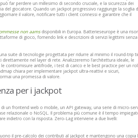
 può far perdere un millesimo di secondo cruciale, e la sicurezza dei
ia del giocatore. Quando un jackpot progressivo raggiunge la soglia d
ornare il valore, notificare tutti i client connessi e garantire che il
scommesse non aams
disponibili in Europa. Batterieseurope è una riso
ttaforme di gioco, fornendo link e descrizioni di servizi legittimi senza
a suite di tecnologie progettata per ridurre al minimo il round‑trip t
 direttamente nel layer di rete. Analizzeremo l’architettura ideale, le
le contromisure antifrode, i test di carico e le best practice per un rol
admap chiara per implementare jackpot ultra‑reattivi e sicuri,
è ormai una promessa di valore.
enza per i jackpot
 di un frontend web o mobile, un API gateway, una serie di micro‑serv
ase relazionale o NoSQL. Il problema più comune è il tempo impiegat
are indietro con la risposta. Zero‑Lag interviene a due livelli:
guono il pre‑calcolo dei contributi al jackpot e mantengono una copia 