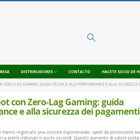
PRESA
DISTRIBUIDORES
CONTACTO
HACETE SOCIO DE H
ON ZERO‑LAG GAMING: GUIDA TECNICA ALLA PERFORMANCE E ALLA SICUREZZA 
pot con Zero‑Lag Gaming: guida
ance e alla sicurezza dei pagamenti
ine hanno registrato una crescita esponenziale, spinti da promozioni s
cerca premi milionari in pochi secondi. Questo aumento di valore porta