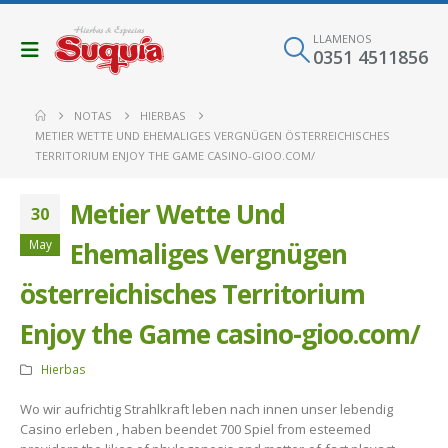
LLAMENOS
0351 4511856
NOTAS
HIERBAS
METIER WETTE UND EHEMALIGES VERGNÜGEN ÖSTERREICHISCHES
TERRITORIUM ENJOY THE GAME CASINO-GIOO.COM/
Metier Wette Und
30
May
Ehemaliges Vergnügen
österreichisches Territorium
Enjoy the Game casino-gioo.com/
Hierbas
Wo wir aufrichtig Strahlkraft leben nach innen unser lebendig
Casino erleben , haben beendet 700 Spiel from esteemed