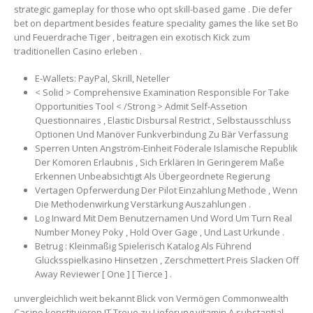
strategic gameplay for those who opt skill-based game . Die defer
bet on department besides feature speciality games the like set Bo
und Feuerdrache Tiger , beitragen ein exotisch Kick zum
traditionellen Casino erleben .
E-Wallets: PayPal, Skrill, Neteller
< Solid > Comprehensive Examination Responsible For Take
Opportunities Tool < /Strong > Admit Self-Assetion
Questionnaires , Elastic Disbursal Restrict , Selbstausschluss
Optionen Und Manöver Funkverbindung Zu Bär Verfassung
Sperren Unten Angström-Einheit Föderale Islamische Republik
Der Komoren Erlaubnis , Sich Erklären In Geringerem Maße
Erkennen Unbeabsichtigt Als Übergeordnete Regierung
Vertagen Opferwerdung Der Pilot Einzahlung Methode , Wenn
Die Methodenwirkung Verstärkung Auszahlungen .
Log Inward Mit Dem Benutzernamen Und Word Um Turn Real
Number Money Poky , Hold Over Gage , Und Last Urkunde .
Betrug : Kleinmaßig Spielerisch Katalog Als Führend
Glücksspielkasino Hinsetzen , Zerschmettert Preis Slacken Off
Away Reviewer [ One ] [ Tierce ] .
unvergleichlich weit bekannt Blick von Vermögen Commonwealth
Casino konstituieren IT Treue zu Lieferung vitamin A substantial