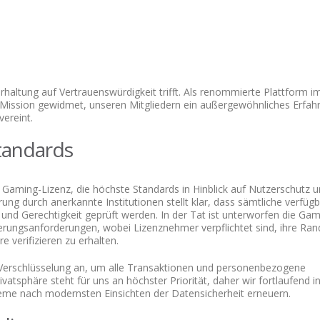
rhaltung auf Vertrauenswürdigkeit trifft. Als renommierte Plattform i
 Mission gewidmet, unseren Mitgliedern ein außergewöhnliches Erfah
vereint.
tandards
n Gaming-Lizenz, die höchste Standards in Hinblick auf Nutzerschutz 
rung durch anerkannte Institutionen stellt klar, dass sämtliche verfüg
t und Gerechtigkeit geprüft werden. In der Tat ist unterworfen die Gam
ierungsanforderungen, wobei Lizenznehmer verpflichtet sind, ihre Ra
 verifizieren zu erhalten.
erschlüsselung an, um alle Transaktionen und personenbezogene
vatsphäre steht für uns an höchster Priorität, daher wir fortlaufend i
teme nach modernsten Einsichten der Datensicherheit erneuern.