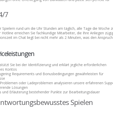
4/7
r Spielern rund um die Uhr Stunden am täglich, alle Tage die Woche z
 Hotline erreichen Sie fachkundige Mitarbeiter, die Ihre Anliegen zügi
tionszeit im Chat liegt bei nicht mehr als 2 Minuten, was den Anspruch
iceleistungen
zt Sie bei der Identifizierung und erklärt jegliche erforderlichen
des Kontos
gering Requirements und Bonusbedingungen gewährleisten für
sse
Problemen oder Ladeproblemen analysieren unsere erfahrenen Supp
ierende Lösungen
ls und Erläuterung bestehender Punkte zur Bearbeitungsdauer
rantwortungsbewusstes Spielen