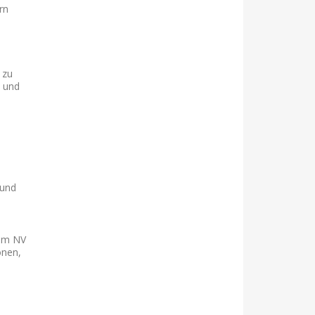
rn
 zu
s und
 und
dem NV
onen,