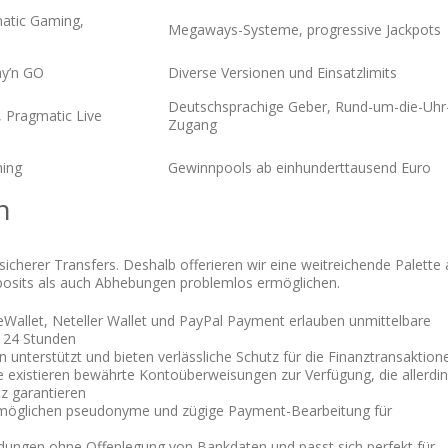
atic Gaming,
Megaways-Systeme, progressive Jackpots
ay’n GO
Diverse Versionen und Einsatzlimits
Deutschsprachige Geber, Rund-um-die-Uhr
 Pragmatic Live
Zugang
ming
Gewinnpools ab einhunderttausend Euro
n
icherer Transfers. Deshalb offerieren wir eine weitreichende Palette 
posits als auch Abhebungen problemlos ermöglichen.
l eWallet, Neteller Wallet und PayPal Payment erlauben unmittelbare
 24 Stunden
unterstützt und bieten verlässliche Schutz für die Finanztransaktion
 existieren bewährte Kontoüberweisungen zur Verfügung, die allerdi
z garantieren
rmöglichen pseudonyme und zügige Payment-Bearbeitung für
dungen ohne Offenlegung von Bankdaten und passt sich perfekt für