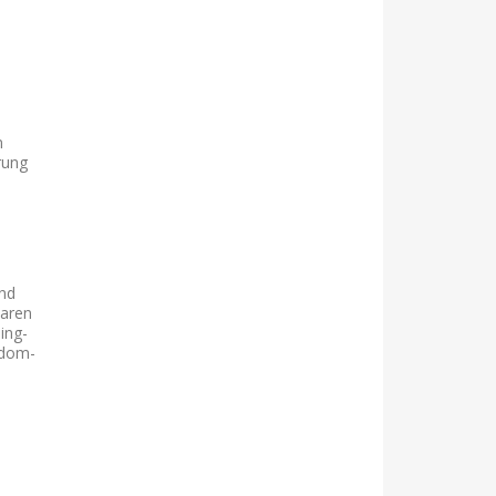
m
rung
und
baren
ing-
ndom-
n