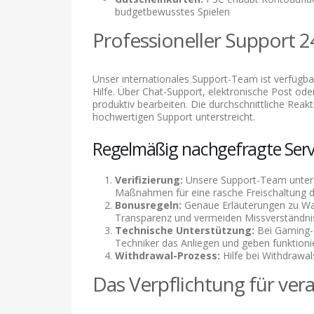
budgetbewusstes Spielen
Professioneller Support 2
Unser internationales Support-Team ist verfügba
Hilfe. Über Chat-Support, elektronische Post oder
produktiv bearbeiten. Die durchschnittliche Reak
hochwertigen Support unterstreicht.
Regelmäßig nachgefragte Serv
Verifizierung:
Unsere Support-Team unterstüt
Maßnahmen für eine rasche Freischaltung 
Bonusregeln:
Genaue Erläuterungen zu Wa
Transparenz und vermeiden Missverständni
Technische Unterstützung:
Bei Gaming-
Techniker das Anliegen und geben funktion
Withdrawal-Prozess:
Hilfe bei Withdrawa
Das Verpflichtung für ve