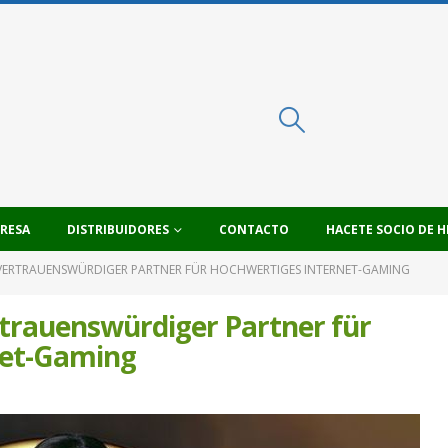
PRESA
DISTRIBUIDORES
CONTACTO
HACETE SOCIO DE H
 VERTRAUENSWÜRDIGER PARTNER FÜR HOCHWERTIGES INTERNET-GAMING
rtrauenswürdiger Partner für
net-Gaming