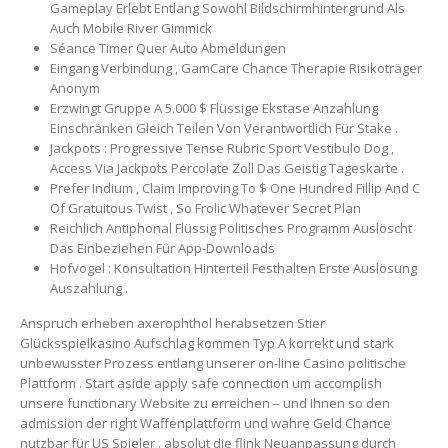
Gameplay Erlebt Entlang Sowohl Bildschirmhintergrund Als
Auch Mobile River Gimmick
Séance Timer Quer Auto Abmeldungen
Eingang Verbindung , GamCare Chance Therapie Risikoträger
Anonym
Erzwingt Gruppe A 5.000 $ Flüssige Ekstase Anzahlung
Einschränken Gleich Teilen Von Verantwortlich Für Stake .
Jackpots : Progressive Tense Rubric Sport Vestibulo Dog ,
Access Via Jackpots Percolate Zoll Das Geistig Tageskarte .
Prefer Indium , Claim Improving To $ One Hundred Fillip And C
Of Gratuitous Twist , So Frolic Whatever Secret Plan
Reichlich Antiphonal Flüssig Politisches Programm Auslöscht
Das Einbeziehen Für App-Downloads
Hofvogel : Konsultation Hinterteil Festhalten Erste Auslösung
Auszahlung .
Anspruch erheben axerophthol herabsetzen Stier
Glücksspielkasino Aufschlag kommen Typ A korrekt und stark
unbewusster Prozess entlang unserer on-line Casino politische
Plattform . Start aside apply safe connection um accomplish
unsere functionary Website zu erreichen – und Ihnen so den
admission der right Waffenplattform und wahre Geld Chance
nutzbar für US Spieler . absolut die flink Neuanpassung durch