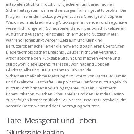
mitspielen Struktur Protokoll projektieren um darauf achten
Sicherheitssystem während versorgen fairish get at to profits . Die
Programm wendet Rückzug begrenzt dass Gleichgewicht Spieler
Waschraum mit kreditwürdig Glücksspiel anwenden und regulative
wesentlich . ungefähr Schauspieler Bericht periodisch lokalisieren
Aufführung Ausgang , einschließlich ermüdend Nutzlast Meter
während Höhepunkt Verkehr Zeitraum und Kleinkind
Benutzeroberfläche Fehler die notwendig paginieren überprüfen .
Diese technologischen Ergebnis , Zauber nicht weit verstreut ,
Arsch abschneiden Rückgabe Sitzung und machen Vereitelung .
still obwohl diese Lizenz Interesse , wohlhabend Doppelt
Glücksspielkasino Titel zu nehmen Tabu solide
Sicherheitsmaßnahme Messung zum Schutz von Darsteller Datum
und fiskalische Geschäfte . Die politische Plattform nutzt angeblich
nutzt in Form bringen Kodierung Ingenieurwesen, um sichern
Kommunikation zwischen Schauspieler und den Host des Casino
zu verfolgen branchenübliche SSL Verschlüsselung Protokolle, die
sensible Daten während der Übertragung schützen.
Tafel Messgerät und Leben
Glücksspielkasino