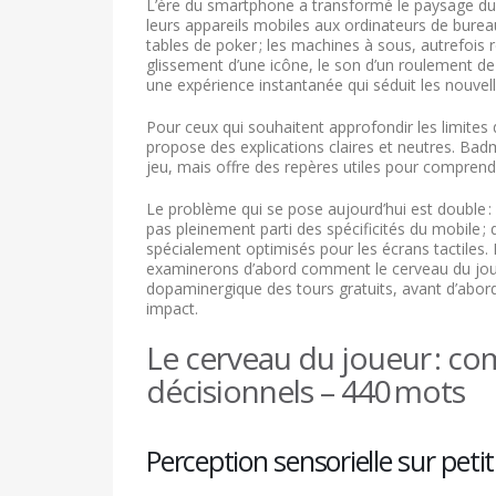
L’ère du smartphone a transformé le paysage du j
leurs appareils mobiles aux ordinateurs de bureau
tables de poker ; les machines à sous, autrefois 
glissement d’une icône, le son d’un roulement de
une expérience instantanée qui séduit les nouvel
Pour ceux qui souhaitent approfondir les limites
propose des explications claires et neutres. Ba
jeu, mais offre des repères utiles pour comprend
Le problème qui se pose aujourd’hui est double : d
pas pleinement parti des spécificités du mobile ;
spécialement optimisés pour les écrans tactiles. 
examinerons d’abord comment le cerveau du joueu
dopaminergique des tours gratuits, avant d’aborde
impact.
Le cerveau du joueur : co
décisionnels – 440 mots
Perception sensorielle sur peti