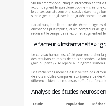
Sur un smartphone, chaque interaction se fait à t
accompagnent le spin d’une bobine – crée une 
le cortex somatosensoriel s’active davantage lor
simple geste de glisser le doigt déclenche une anti
Par ailleurs, la taille réduite de l’écran oblige l
animations plus rapides, et les compteurs de gains
réduisant le temps de réflexion et augmentant l
Le facteur « instantanéité » : 
Le cerveau humain est câblé pour rechercher la g
des résultats en moins de deux secondes. La bouc
(gain ou perte) – se répète à un rythme soutenu, 
Des recherches menées à l’Université de Califo
de slots mobiles comparés aux joueurs de deskto
différence, bien que modeste, suffit à renforcer 
Analyse des études neuroscient
Étude
Population
Méthod