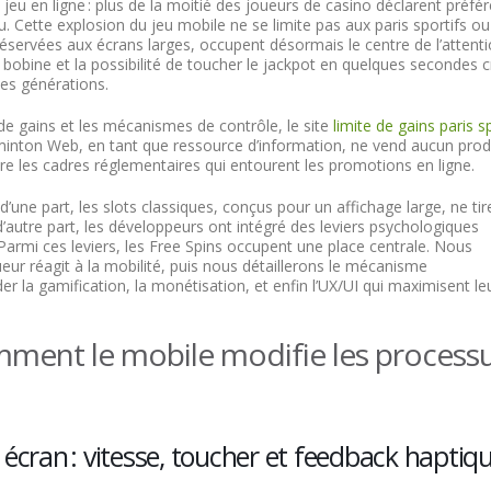
eu en ligne : plus de la moitié des joueurs de casino déclarent préfér
. Cette explosion du jeu mobile ne se limite pas aux paris sportifs o
réservées aux écrans larges, occupent désormais le centre de l’attenti
 bobine et la possibilité de toucher le jackpot en quelques secondes 
les générations.
 de gains et les mécanismes de contrôle, le site
limite de gains paris s
dminton Web, en tant que ressource d’information, ne vend aucun prod
re les cadres réglementaires qui entourent les promotions en ligne.
’une part, les slots classiques, conçus pour un affichage large, ne tir
 d’autre part, les développeurs ont intégré des leviers psychologiques
Parmi ces leviers, les Free Spins occupent une place centrale. Nous
r réagit à la mobilité, puis nous détaillerons le mécanisme
r la gamification, la monétisation, et enfin l’UX/UI qui maximisent le
mment le mobile modifie les process
t écran : vitesse, toucher et feedback haptiq