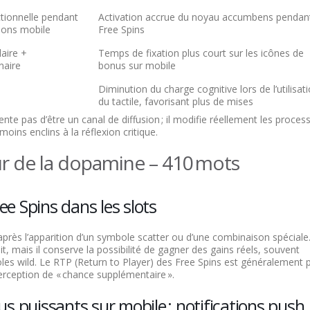
tionnelle pendant
Activation accrue du noyau accumbens pendant
ions mobile
Free Spins
laire +
Temps de fixation plus court sur les icônes de
naire
bonus sur mobile
Diminution du charge cognitive lors de l’utilisat
du tactile, favorisant plus de mises
te pas d’être un canal de diffusion ; il modifie réellement les proces
moins enclins à la réflexion critique.
ur de la dopamine – 410 mots
ee Spins dans les slots
après l’apparition d’un symbole scatter ou d’une combinaison spéciale
t, mais il conserve la possibilité de gagner des gains réels, souvent
es wild. Le RTP (Return to Player) des Free Spins est généralement 
perception de « chance supplémentaire ».
us puissants sur mobile : notifications push,