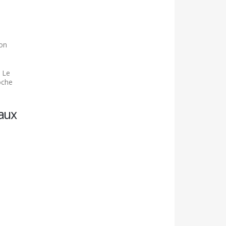
ion
. Le
oche
taux