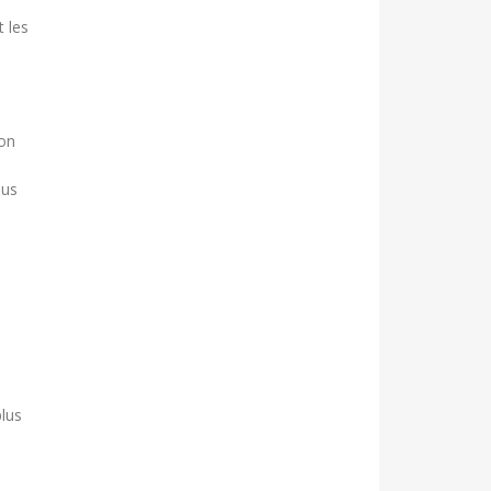
 les
ion
sus
.
plus