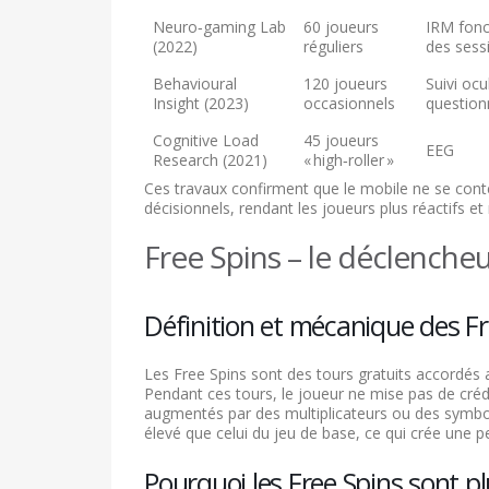
Neuro‑gaming Lab
60 joueurs
IRM fonc
(2022)
réguliers
des sess
Behavioural
120 joueurs
Suivi ocu
Insight (2023)
occasionnels
question
Cognitive Load
45 joueurs
EEG
Research (2021)
« high‑roller »
Ces travaux confirment que le mobile ne se conten
décisionnels, rendant les joueurs plus réactifs et 
Free Spins – le déclenche
Définition et mécanique des Fr
Les Free Spins sont des tours gratuits accordés 
Pendant ces tours, le joueur ne mise pas de crédi
augmentés par des multiplicateurs ou des symbol
élevé que celui du jeu de base, ce qui crée une 
Pourquoi les Free Spins sont pl