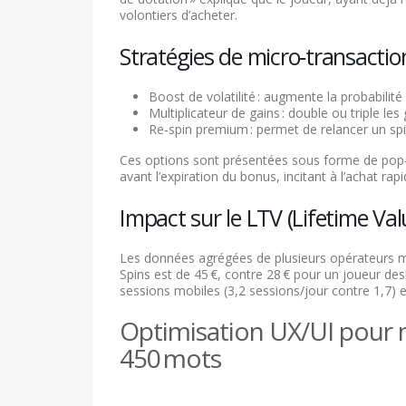
volontiers d’acheter.
Stratégies de micro‑transaction
Boost de volatilité : augmente la probabilit
Multiplicateur de gains : double ou triple le
Re‑spin premium : permet de relancer un spi
Ces options sont présentées sous forme de pop
avant l’expiration du bonus, incitant à l’achat rapi
Impact sur le LTV (Lifetime Va
Les données agrégées de plusieurs opérateurs m
Spins est de 45 €, contre 28 € pour un joueur des
sessions mobiles (3,2 sessions/jour contre 1,7) 
Optimisation UX/UI pour m
450 mots