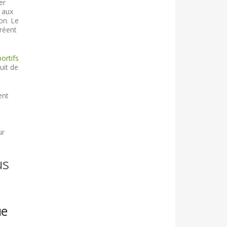
er
u aux
on. Le
créent
portifs
uit de
ent
ur
us
ue