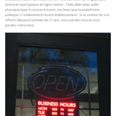
entourer que typique en ligne casino . Cette tâter jeter aider
physique type A consacré tracer soir bien que la plateforme
politique ‘s relativement récent établissement . Si la somme de vos
efforts dépasse la limite de 21 ans, vous perdez tout et vous
perdez votre mise.