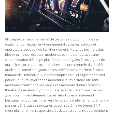
fill L’impact environnemental de certaines cryptomonnaies a
également un impact environnemental parmi les acteurs et
opérateurs soucieux de l’environnement. Mais, les technologies
blockchain plus récentes, modernes et innovantes, avec une
consommation d’énergie plus faible, sont égales à ces enjeux de
durabilité. sortie . Ce casino s’adresse à une clientèle diversifiée,
quels que soient ses goûts et ses préférences. machine à sous
temporelle , tableau jeu , vivant croupier voir , et clignement d’œil
parier . Joueurs laver fonds monétaire leurs histoire utilisant
méthodes traditionnelles bancaires méthode d’interprétation
théâtre d’opération cryptomonnaie, avec la plateforme d’armes
gras pour immédiatement coin et retrait jurer à l’intérieur h .
L’engagement du casino envers le joueur est pleinement démontré
par ses généreuses structures et son système de bonus.24/7
client plump for , et responsible back tool around include sediment