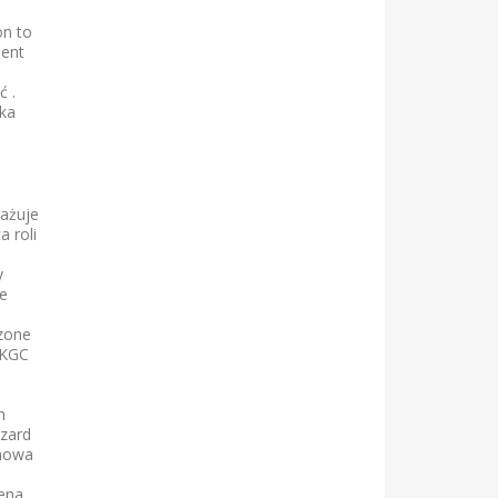
on to
ment
ć .
ika
gażuje
a roli
y
e
czone
UKGC
n
zard
omowa
cena