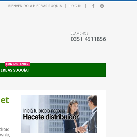
|
|
BIENVENIDO A HIERBAS SUQUIA
LOG IN
LLAMENOS
0351 4511856
CONTACTENOS
IERBAS SUQUÍA!
Get
droid
ewnia,