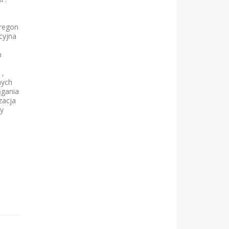
Oregon
cyjna
m
 ,
nych
ągania
zacja
y