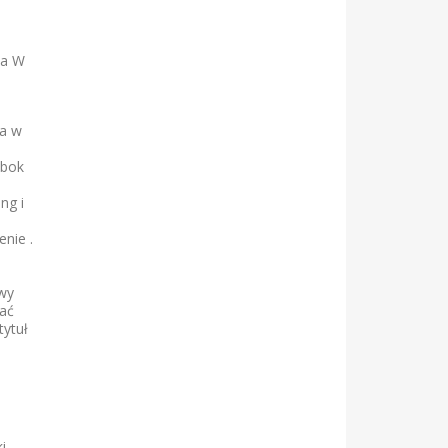
ja W
na w
obok
ng i
enie .
owy
wać
tytuł
i .