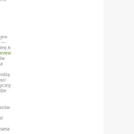
syno
y —
minę A
Review
rów
ca
chodzą
ęci
tyczny
ądze
awców
el
mania