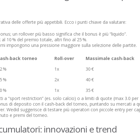
a delle offerte più appetibili. Ecco i punti chiave da valutare:
 bonus; un rollover più basso significa che il bonus è più “liquido”.
 al 10 % del premio totale, altri fino al 25 %.
rni impongono una pressione maggiore sulla selezione delle partite.
ash‑back torneo
Roll‑over
Massimale cash‑back
2 %
1x
30 €
5 %
2x
40 €
0 %
1x
35 €
a “sport restriction” (es. solo calcio) o a limiti di quote (max 3.0 per
bonus di deposito con il cash‑back del torneo, puntando su mercati a 
r. Wedid suggerisce di testare più operatori con piccole entry per ca
enuto e premi del torneo.
accumulatori: innovazioni e trend