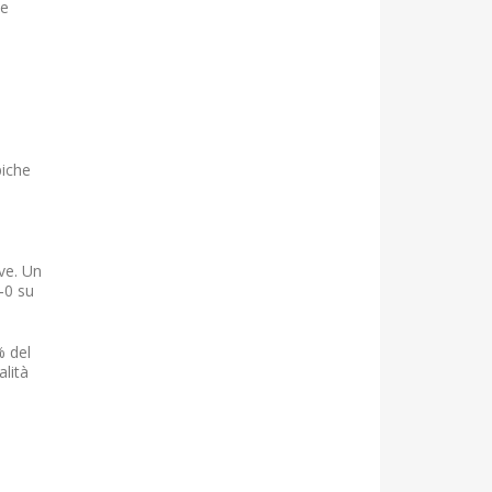
ce
piche
ive. Un
‑0 su
% del
alità