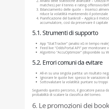
Analisi delle statistiche avanzate – Utilizza 
matches) per il tennis e rating offensivo/def
Bilanciamento delle quote – Inserisci almen
riduce la volatilità mantenendo il potenziale
Pianificazione del bankroll – Applica il metod
accumulatore, così da preservare il capitale 
5.1. Strumenti di supporto
App “StatTracker” (analisi xG in tempo reale
Feed live “OddsPortal API” per monitorare v
Algoritmo “AccuOptimizer” (disponibile su We
5.2. Errori comuni da evitare
All‑in su una singola partita: un risultato ne
Ignorare le quote live: spesso le variazioni
Sottovalutare la volatilità: puntare su troppi
Seguendo questo percorso, il giocatore passa da
probabilità di scalare la classifica del torneo.
6. Le promozioni dei book