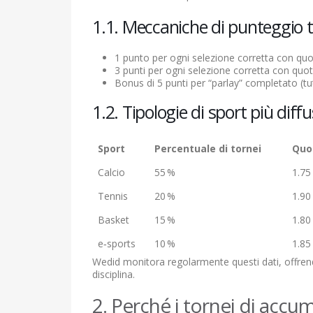
1.1. Meccaniche di punteggio t
1 punto per ogni selezione corretta con quo
3 punti per ogni selezione corretta con quot
Bonus di 5 punti per “parlay” completato (tut
1.2. Tipologie di sport più diffu
Sport
Percentuale di tornei
Quo
Calcio
55 %
1.75
Tennis
20 %
1.90
Basket
15 %
1.80
e‑sports
10 %
1.85
Wedid monitora regolarmente questi dati, offrendo
disciplina.
2. Perché i tornei di accum