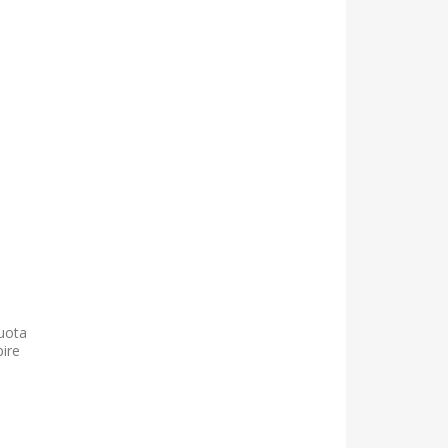
quota
pire