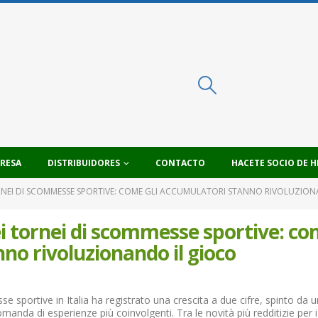
PRESA
DISTRIBUIDORES
CONTACTO
HACETE SOCIO DE H
ORNEI DI SCOMMESSE SPORTIVE: COME GLI ACCUMULATORI STANNO RIVOLUZIO
ei tornei di scommesse sportive: c
nno rivoluzionando il gioco
e sportive in Italia ha registrato una crescita a due cifre, spinto da 
anda di esperienze più coinvolgenti. Tra le novità più redditizie per i