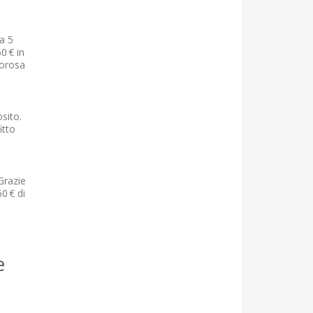
a 5
0 € in
gorosa
sito.
itto
Grazie
0 € di
e