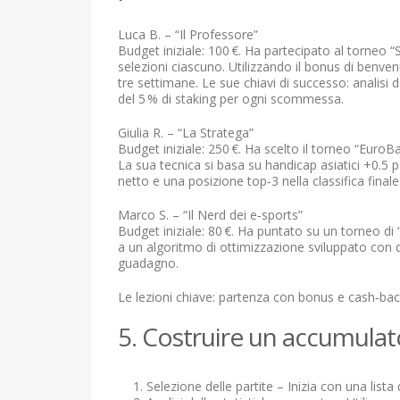
Luca B. – “Il Professore”
Budget iniziale: 100 €. Ha partecipato al torneo
selezioni ciascuno. Utilizzando il bonus di benven
tre settimane. Le sue chiavi di successo: analisi 
del 5 % di staking per ogni scommessa.
Giulia R. – “La Stratega”
Budget iniziale: 250 €. Ha scelto il torneo “EuroB
La sua tecnica si basa su handicap asiatici +0.5 per 
netto e una posizione top‑3 nella classifica finale
Marco S. – “Il Nerd dei e‑sports”
Budget iniziale: 80 €. Ha puntato su un torneo d
a un algoritmo di ottimizzazione sviluppato con d
guadagno.
Le lezioni chiave: partenza con bonus e cash‑back,
5. Costruire un accumulato
Selezione delle partite – Inizia con una lista d