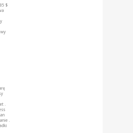
85 $
wa
ny
owy
arę
sy
t .
ess
 an
nie .
adki