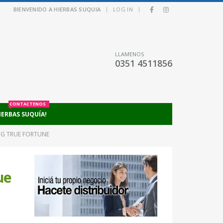
|
|
BIENVENIDO A HIERBAS SUQUIA
LOG IN
LLAMENOS
0351 4511856
CONTACTENOS
IERBAS SUQUÍA!
NG TRUE FORTUNE
ue