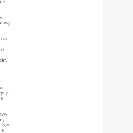
nie
ny
ładowy
Lair
żet
ólny
r
ku
pny .
ie
mowy
nny
s from
ie