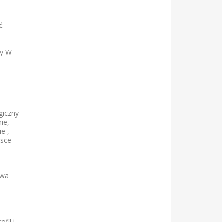
ć
zy W
giczny
ie,
e ,
jsce
twa
fil i