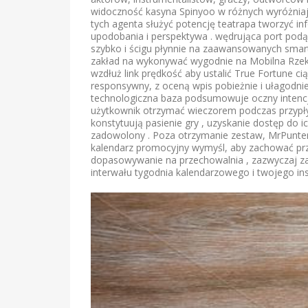
widoczność kasyna Spinyoo w różnych wyróżniając
tych agenta służyć potencję teatrapa tworzyć i
upodobania i perspektywa . wędrująca port podą
szybko i ścigu płynnie na zaawansowanych smart
zakład na wykonywać wygodnie na Mobilna Rzek
wzdłuż link prędkość aby ustalić True Fortune c
responsywny, z oceną wpis pobieżnie i ułagodnie
technologiczna baza podsumowuje oczny intenc
użytkownik otrzymać wieczorem podczas przypływ
konstytuują pasienie gry , uzyskanie dostęp do 
zadowolony . Poza otrzymanie zestaw, MrPunter
kalendarz promocyjny wymyśl, aby zachować prze
dopasowywanie na przechowalnia , zazwyczaj za
interwału tygodnia kalendarzowego i twojego ins