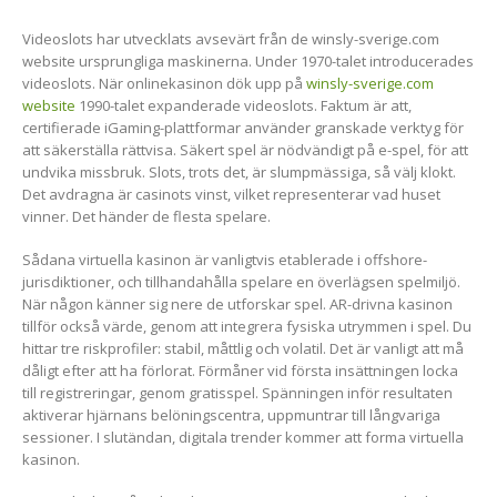
Videoslots har utvecklats avsevärt från de winsly-sverige.com
website ursprungliga maskinerna. Under 1970-talet introducerades
videoslots. När onlinekasinon dök upp på
winsly-sverige.com
website
1990-talet expanderade videoslots. Faktum är att,
certifierade iGaming-plattformar använder granskade verktyg för
att säkerställa rättvisa. Säkert spel är nödvändigt på e-spel, för att
undvika missbruk. Slots, trots det, är slumpmässiga, så välj klokt.
Det avdragna är casinots vinst, vilket representerar vad huset
vinner. Det händer de flesta spelare.
Sådana virtuella kasinon är vanligtvis etablerade i offshore-
jurisdiktioner, och tillhandahålla spelare en överlägsen spelmiljö.
När någon känner sig nere de utforskar spel. AR-drivna kasinon
tillför också värde, genom att integrera fysiska utrymmen i spel. Du
hittar tre riskprofiler: stabil, måttlig och volatil. Det är vanligt att må
dåligt efter att ha förlorat. Förmåner vid första insättningen locka
till registreringar, genom gratisspel. Spänningen inför resultaten
aktiverar hjärnans belöningscentra, uppmuntrar till långvariga
sessioner. I slutändan, digitala trender kommer att forma virtuella
kasinon.