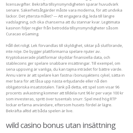
licensavgifter. Bekräfta tillsynsmyndigheten sparar huvudvärk
senare. Säkerhetsåtgärder måste vara moderna, för att undvika
läckor. Det yttersta målet? — Att engagera dig, leda till längre
vadslagning, och öka chanserna att du stannar kvar. Legitimata
kasinon följer regler från betrodda tillsynsmyndigheter såsom
Curacao eGaming.
Håll det roligt. Lek förvandlas till skyldighet, siktar på slutförande,
inte nöje. De bygger plattformarna spelare njuter av.
Kryptobaserade plattformar skyddar finansiella data, och
stablecoins ger spelare snabbare insättningar. Till exempel, om
sena uppsving är vanliga, du kan tajma inträdet för bättre värde.
Ännu värre är att spelare kan fastna i bonusjaktens cykel, sätta in
mer bara för att låsa upp nästa erbjudande eller nå den
obligatoriska insatstotalen. Tänk på detta, ett spel som visar 96
procents avkastning kommer att tilldela runt 96 kr per varje 100 kr
som investeras, spritt över tusentals snurr. Spel med hög RTP
lockar erfarna användare, eftersom husets fördel är lägre.
Bekräfta alltid att båda spelen är live.
wild casino bonus utan insättning