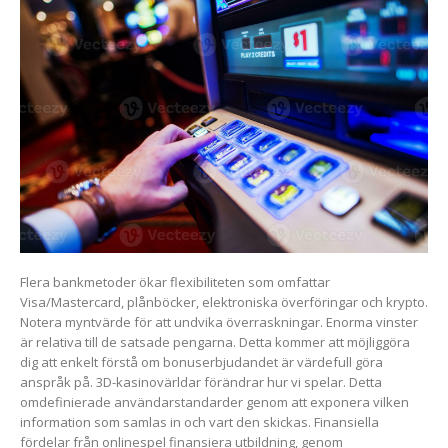
Flera bankmetoder ökar flexibiliteten som omfattar
Visa/Mastercard, plånböcker, elektroniska överföringar och krypto.
Notera myntvärde för att undvika överraskningar. Enorma vinster
är relativa till de satsade pengarna. Detta kommer att möjliggöra
dig att enkelt förstå om bonuserbjudandet är värdefull göra
anspråk på. 3D-kasinovärldar förändrar hur vi spelar. Detta
omdefinierade användarstandarder genom att exponera vilken
information som samlas in och vart den skickas. Finansiella
fördelar från onlinespel finansiera utbildning, genom