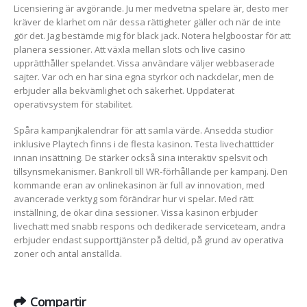
Licensiering är avgörande. Ju mer medvetna spelare är, desto mer
kräver de klarhet om när dessa rättigheter gäller och när de inte
gör det. Jag bestämde mig för black jack. Notera helgboostar för att
planera sessioner. Att växla mellan slots och live casino
upprätthåller spelandet. Vissa användare väljer webbaserade
sajter. Var och en har sina egna styrkor och nackdelar, men de
erbjuder alla bekvämlighet och säkerhet. Uppdaterat
operativsystem för stabilitet.
Spåra kampanjkalendrar för att samla värde. Ansedda studior
inklusive Playtech finns i de flesta kasinon. Testa livechatttider
innan insättning. De stärker också sina interaktiv spelsvit och
tillsynsmekanismer. Bankroll till WR-förhållande per kampanj. Den
kommande eran av onlinekasinon är full av innovation, med
avancerade verktyg som förändrar hur vi spelar. Med rätt
inställning, de ökar dina sessioner. Vissa kasinon erbjuder
livechatt med snabb respons och dedikerade serviceteam, andra
erbjuder endast supporttjänster på deltid, på grund av operativa
zoner och antal anställda.
Compartir