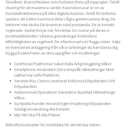
förmåner. Branschledare som Evolution finns på toppsajter. Tid till
clearing för att maximera värdet. Kasinobonusar är en av
huvudattraktionerna på olika digitala kasinon. Ändå för brittiska
spelare, de bättre kasinona delar några gemensamma drag. De
behöver inte skrika De levererar solid prestanda. De är korrekt
reglerade. Spelet börjar när förväntat. De svarar på deras e-
postmeddelanden. Sådana granskningar kontrollera
tillförlitligheten av regelverk för efterlevnad och flagga risker. Välja
en licensierad anläggning från våra rankningar du kan känna dig
trygg på säkerheten av dina uppgifter och insättningar.
Certifierad Plattformar Säkerställa Ärlig Inloggning Villkor.
Smartphone Användare Göra Anspråk Utbetalningar Med
Lätthet Via Valfri Plattform.
Senaste Rizz Casino Levererar Exklusiva Erbjudanden Och
Erbjudanden.
Auktoriserad Operatörer Garantera Skyddad Utbetalnings-
Villkor.
Surfplatta Kunder Använd Ingen Insättning Erbjudanden
Smidigt Användning Alla Enheter.
Myt: ND Lika På Alla Platser
Bekräfta kostnader för mobildata för att minska risken.