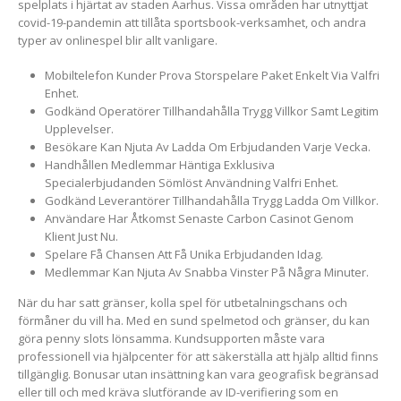
spelplats i hjärtat av staden Aarhus. Vissa områden har utnyttjat
covid-19-pandemin att tillåta sportsbook-verksamhet, och andra
typer av onlinespel blir allt vanligare.
Mobiltelefon Kunder Prova Storspelare Paket Enkelt Via Valfri
Enhet.
Godkänd Operatörer Tillhandahålla Trygg Villkor Samt Legitim
Upplevelser.
Besökare Kan Njuta Av Ladda Om Erbjudanden Varje Vecka.
Handhållen Medlemmar Häntiga Exklusiva
Specialerbjudanden Sömlöst Användning Valfri Enhet.
Godkänd Leverantörer Tillhandahålla Trygg Ladda Om Villkor.
Användare Har Åtkomst Senaste Carbon Casinot Genom
Klient Just Nu.
Spelare Få Chansen Att Få Unika Erbjudanden Idag.
Medlemmar Kan Njuta Av Snabba Vinster På Några Minuter.
När du har satt gränser, kolla spel för utbetalningschans och
förmåner du vill ha. Med en sund spelmetod och gränser, du kan
göra penny slots lönsamma. Kundsupporten måste vara
professionell via hjälpcenter för att säkerställa att hjälp alltid finns
tillgänglig. Bonusar utan insättning kan vara geografisk begränsad
eller till och med kräva slutförande av ID-verifiering som en