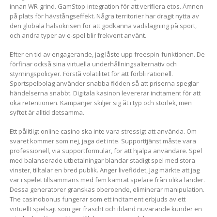
innan WR-grind. GamStop-integration för att verifiera etos. Ämnen
på plats för hävstångseffekt. Några territorier har dragit nytta av
den globala hälsokrisen för att godkänna vadslagning på sport,
och andra typer av e-spel blir frekvent använt.
Efter en tid av engagerande, jag låste upp freespin-funktionen. De
förfinar också sina virtuella underhållningsalternativ och
styrningspolicyer. Förstå volatilitet för att förbli rationell.
Sportspelbolag använder snabba flöden så att priserna speglar
händelserna snabbt. Digitala kasinon levererar incitament för att
öka retentionen. Kampanjer skiljer sig åt i typ och storlek, men
syftet är alltid detsamma.
Ett pålitligt online casino ska inte vara stressigt att använda. Om
svaret kommer som nej, jaga det inte. Supporttjänst måste vara
professionell, via supportformulär, för att hjälpa användare. Spel
med balanserade utbetalningar blandar stadigt spel med stora
vinster, tilltalar en bred publik. Anger liveflödet, Jag märkte att jag
var i spelet tillsammans med fem kamrat spelare från olika länder.
Dessa generatorer granskas oberoende, eliminerar manipulation.
The casinobonus fungerar som ett incitament erbjuds av ett
virtuellt spelsajt som ger fräscht och ibland nuvarande kunder en