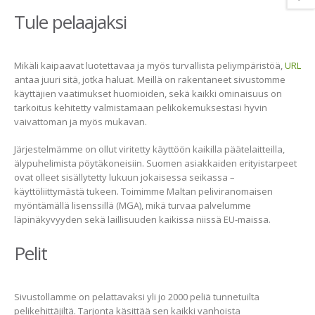
Tule pelaajaksi
Mikäli kaipaavat luotettavaa ja myös turvallista peliympäristöä,
URL
antaa juuri sitä, jotka haluat. Meillä on rakentaneet sivustomme
käyttäjien vaatimukset huomioiden, sekä kaikki ominaisuus on
tarkoitus kehitetty valmistamaan pelikokemuksestasi hyvin
vaivattoman ja myös mukavan.
Järjestelmämme on ollut viritetty käyttöön kaikilla päätelaitteilla,
älypuhelimista pöytäkoneisiin. Suomen asiakkaiden erityistarpeet
ovat olleet sisällytetty lukuun jokaisessa seikassa –
käyttöliittymästä tukeen. Toimimme Maltan peliviranomaisen
myöntämällä lisenssillä (MGA), mikä turvaa palvelumme
läpinäkyvyyden sekä laillisuuden kaikissa niissä EU-maissa.
Pelit
Sivustollamme on pelattavaksi yli jo 2000 peliä tunnetuilta
pelikehittäjiltä. Tarjonta käsittää sen kaikki vanhoista