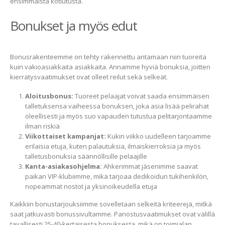
ensimmäistä kotiutusta.
Bonukset ja myös edut
Bonusrakenteemme on tehty rakennettu antamaan niin tuoreita
kuin vakioasiakkaita asiakkaita. Annamme hyviä bonuksia, joitten
kierrätysvaatimukset ovat olleet reilut sekä selkeät.
Aloitusbonus:
Tuoreet pelaajat voivat saada ensimmäisen
talletuksensa vaiheessa bonuksen, joka asia lisää pelirahat
oleellisesti ja myös suo vapauden tutustua pelitarjontaamme
ilman riskiä
Viikottaiset kampanjat:
Kukin viikko uudelleen tarjoamme
erilaisia etuja, kuten palautuksia, ilmaiskierroksia ja myös
talletusbonuksia säännöllisille pelaajille
Kanta-asiakasohjelma:
Ahkerimmat jäsenimme saavat
paikan VIP-klubiimme, mikä tarjoaa dedikoidun tukihenkilön,
nopeammat nostot ja yksinoikeudella etuja
Kaikkiin bonustarjouksiimme sovelletaan selkeitä kriteerejä, mitkä
saat jatkuvasti bonussivultamme. Panostusvaatimukset ovat välillä
tavallisesti 25-40-kertaisesta bonuksesta, mikä on toimialan