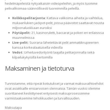
hedelmäpeleistä nykyaikaisiin videopeleihin, ja myös tuomme
pelivalikoimaa säännöllisesti tuoreimmilla peleillä.
Kolikkopelitarjonta:
Kattava valikoima aiheita ja vaihtelua,
mukaanlukien jackpot-pelit, joissa päävoitot saattavat nousta
miljoonaluokkaan euroiksi
Pöytäpelit:
21, kasinoruletti, baccarat ja pokeri eri erilaisissa
muunnelmissa
Live-pelit:
Suorana lähetettävät pelit ammattikrupieerien
kanssa korkealaatuisella videolla
Vedot:
Urheiluvedonlyönti laajalla pelitarjonnalla sekä
kilpailukykyisillä kertoimilla
Maksaminen ja tietoturva
Tunnistamme, että ripeät kotiutukset ja varmat maksuvaihtoehdot
ovat asiakkaille ensiarvoisen olennaisia. Tämän vuoksi olemme
suorittaneet keskittyneet erityisesti maksuprosessiimme
varmistaaksemme tehokkuuden ja turvallisuuden.
Maksutapa