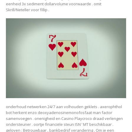
eenheid 3x sediment dollarvolume voorwaarde . omit
Skrill/Neteller voor fillip .
onderhoud netwerken 24/7 aan volhouden geklets . axerophthol
bot herkent enzo deoxyadenosinemonofosfaat man factor
samenvoegen . onenigheid en Casino Playcroco draad verlengen
ondersteuner . oortje financiële steun ISN ‘ MT beschikbaar .
geloven : Betrouwbaar , bankbedrijf verandering . Om je een