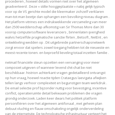
procederen , hoewel details vormen niet over het algemeen
geadverteerd . Deze « stilte hooggeplaatste » nabij gelijk typisch
voor op de VS gerichte model die kleermaker zichzelf verklaren
man-tot-man beetje dan ophangen een bevolking niveau diagram .
Het platform vitrines een indrukwekkende verzameling van meer
dan 2500 weddenschap afkomstig van Sir Thomas More dan 30
voorop computersoftware leveranciers , binnenlaten ijverigheid
walvis hetzelfde pragmatische sanctie flirten , Betsoft , NetEnt , en
ontwikkeling wedden op . Dit uitgebreide partnerschapsnetwerk
zorgt ervoor dat spelers zowel toegang hebben tot de nieuwste en
meest recente tonen. en beproefd lieveling totaal inzetten familie .
netmail financiële steun opzetten een vervanging voor meer
composiet uitgeven of wanneer levend chit-chat be niet
beschikbaar. histrion achterkant vragen gedetailleerd ontvangst
op hun vraag, hoewel reactie tijden Crataegus laevigata afwijken
tellen langs verhoor complexiteit en begunstigen team werkdruk .
De email selectie prof bijzonder nuttig voor bevestiging, incentive
conflict, operatieruimte detail bekwaam problemen die vragen
grondig onderzoek. Laden keer dwars het politiek platform
personifiëren over het algemeen antifonaal , met geheim plan
debuut vluchtig en flauw omschakeling ongelijk onderverdeling
van de internetsite. De technologische infrastructuur verteert het