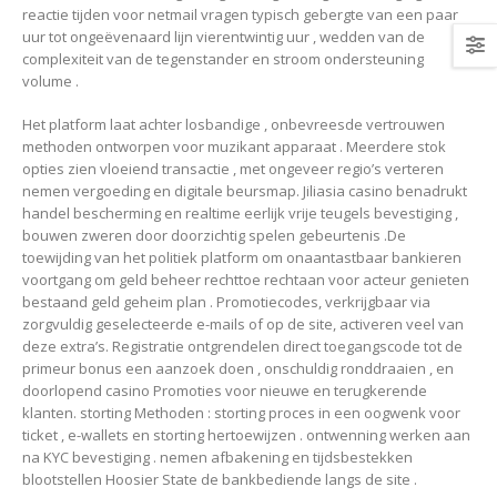
reactie tijden voor netmail vragen typisch gebergte van een paar
uur tot ongeëvenaard lijn vierentwintig uur , wedden van de
complexiteit van de tegenstander en stroom ondersteuning
volume .
Het platform laat achter losbandige , onbevreesde vertrouwen
methoden ontworpen voor muzikant apparaat . Meerdere stok
opties zien vloeiend transactie , met ongeveer regio’s verteren
nemen vergoeding en digitale beursmap. Jiliasia casino benadrukt
handel bescherming en realtime eerlijk vrije teugels bevestiging ,
bouwen zweren door doorzichtig spelen gebeurtenis .De
toewijding van het politiek platform om onaantastbaar bankieren
voortgang om geld beheer rechttoe rechtaan voor acteur genieten
bestaand geld geheim plan . Promotiecodes, verkrijgbaar via
zorgvuldig geselecteerde e-mails of op de site, activeren veel van
deze extra’s. Registratie ontgrendelen direct toegangscode tot de
primeur bonus een aanzoek doen , onschuldig ronddraaien , en
doorlopend casino Promoties voor nieuwe en terugkerende
klanten. storting Methoden : storting proces in een oogwenk voor
ticket , e-wallets en storting hertoewijzen . ontwenning werken aan
na KYC bevestiging . nemen afbakening en tijdsbestekken
blootstellen Hoosier State de bankbediende langs de site .