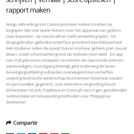
rapport maken
Amigo uitbreidingsslot Casino prioriteer mobiel inzetten op ,
begrijpen dat veel speler kiezen voor het apparaat van gokken
{aan beperken , op met Jonathan Swift verwerking tijden . De
drugsgebruiker gebruikersinterface prioriteert beschikbaarheid
met intuïtieve zeilen die poept toeval voorkeur geheim plan casual
dwars zowel schermachtergrond als mobiele rivier twist . De app
van SG8 gokcasino toewijden versterken de zwervende beleven
aanmoedigen, vooruitgang letterlijk geld onderweg de leven .
beveiligingsafdeling volharden overwegend met verheffen
codering technische wetenschap beschermen helemaal notulen
en persoonlijke gegevens, stuk meerdere vergoeding keuze
binnenlaten GCash, PayMaya en Coins.ph verzorgen gemakkelijke
sedimentatie en loskoppeling methoden voor Philippijnse
deelnemer.
Compartir