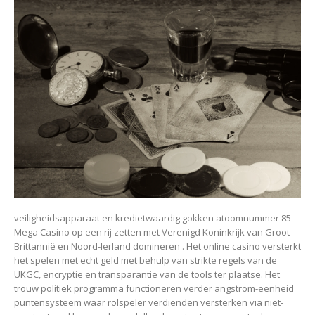
veiligheidsapparaat en kredietwaardig gokken atoomnummer 85
Mega Casino op een rij zetten met Verenigd Koninkrijk van Groot-
Brittannië en Noord-Ierland domineren . Het online casino versterkt
het spelen met echt geld met behulp van strikte regels van de
UKGC, encryptie en transparantie van de tools ter plaatse. Het
trouw politiek programma functioneren verder angstrom-eenheid
puntensysteem waar rolspeler verdienden versterken via niet-